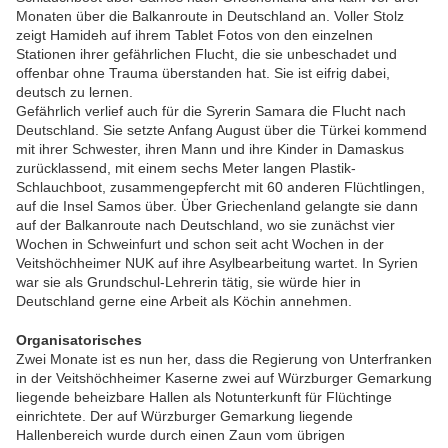
Monaten über die Balkanroute in Deutschland an. Voller Stolz
zeigt Hamideh auf ihrem Tablet Fotos von den einzelnen
Stationen ihrer gefährlichen Flucht, die sie unbeschadet und
offenbar ohne Trauma überstanden hat. Sie ist eifrig dabei,
deutsch zu lernen.
Gefährlich verlief auch für die Syrerin Samara die Flucht nach
Deutschland. Sie setzte Anfang August über die Türkei kommend
mit ihrer Schwester, ihren Mann und ihre Kinder in Damaskus
zurücklassend, mit einem sechs Meter langen Plastik-
Schlauchboot, zusammengepfercht mit 60 anderen Flüchtlingen,
auf die Insel Samos über. Über Griechenland gelangte sie dann
auf der Balkanroute nach Deutschland, wo sie zunächst vier
Wochen in Schweinfurt und schon seit acht Wochen in der
Veitshöchheimer NUK auf ihre Asylbearbeitung wartet. In Syrien
war sie als Grundschul-Lehrerin tätig, sie würde hier in
Deutschland gerne eine Arbeit als Köchin annehmen.
Organisatorisches
Zwei Monate ist es nun her, dass die Regierung von Unterfranken
in der Veitshöchheimer Kaserne zwei auf Würzburger Gemarkung
liegende beheizbare Hallen als Notunterkunft für Flüchtinge
einrichtete. Der auf Würzburger Gemarkung liegende
Hallenbereich wurde durch einen Zaun vom übrigen