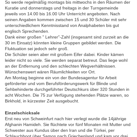
So werde regelmäßig montags bis mittwochs in den Räumen der
Kuratie und donnerstags und freitags in der Turngemeinde
jeweils von 14.00 bis 16.00 Uhr Unterricht angeboten. Nach
seinen Angaben kommen zwischen 15 und 30 Schüler mit sehr
unterschiedlichem Kenntnisstand von Analphabeten bis gut
englisch Sprechenden.
Dank einer großen " Lehrer"-Zahl (insgesamt sind zurzeit an die
30 im Einsatz) könnten kleine Gruppen gebildet werden. Die
Fluktuation sei jedoch sehr groß.
Die Schüler seien aber mit großem Eifer dabei. Kinder kämen
leider nicht so viele. Sie werden separat betreut. Das liege wohl
an der Entfernung und den schlechten Wegverhältnissen.
Wünschenswert wären Räumlichkeiten vor Ort.
Am Montag beginne ein von der Bundesagentur für Arbeit
geförderter und vom Berufsförderungswerk für Blinde und
Sehbehinderte durchgeführter Deutschkurs über 320 Stunden in
acht Wochen. Die 75 zur Verfügung stehenden Plätze waren, so
Birkhold, in kürzester Zeit ausgebucht.
Einzelschicksale
Erst neu von Schweinfurt nach hier verlegt wurde die 14jährige
Afghanin Hamideh. Sie flüchtete vor fünf Monaten mit Mutter und
Schwester aus Kundus über den Iran und die Türkei, per
Schlauchboot über Samos nach Griechenland und kam vor drei