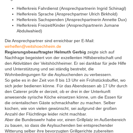
Helferkreis Fahrdienst (Ansprechpartnerin Ingrid Schinagl)
Helferkreis Sprache (Ansprechpartner Ulrich Birkhold)
Helferkreis Sachspenden (Ansprechpartnerin Annette Dux)
Helferkreis Freizeit/Kinder (Ansprechpartnerin Jumane
Abdulwahied)
Die Ansprechpartner sind erreichbar per E-Mail:
wirhelfen@veitshoechheim.de
Regierungsbeauftragter Helmuth Gerbig
zeigte sich auf
Nachfrage begeistert von der exzellenten Hilfsbereitschaft und
den Aktivitäten der Veitshöchheimer. Er sei dankbar für jede Hilfe
und Unterstützung und sei ständig bestrebt, die
Wohnbedingungen für die Asylsuchenden zu verbessern.
So gebe es in der Zeit von 8 bis 13 Uhr ein Frühstücksbuffet, wo
sich jeder bedienen könne. Für das Abendessen ab 17 Uhr durch
den Caterer prüfe er derzeit, ob er drei in der Unterkunft
anwesende syrische Köche einsetzen könne, um die Essen für
die orientalischen Gäste schmackhafter zu machen. Selber
kochen, wie von vielen gewünscht, sei aufgrund der großen
Anzahl der Flüchtlinge leider nicht machbar.
Aber die Bundeswehr habe vor, einen Grillplatz im Außenbereich
zu bauen, so dass die Asylsuchenden bei entsprechender
Witterung selber ihre bevorzugten Grillgerichte zubereiten