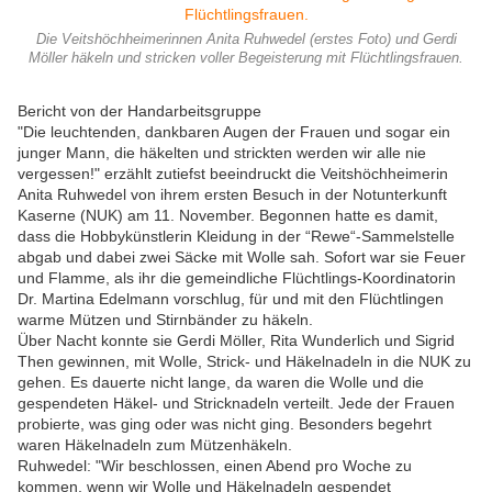
Die Veitshöchheimerinnen Anita Ruhwedel (erstes Foto) und Gerdi
Möller häkeln und stricken voller Begeisterung mit Flüchtlingsfrauen.
Bericht von der Handarbeitsgruppe
"Die leuchtenden, dankbaren Augen der Frauen und sogar ein
junger Mann, die häkelten und strickten werden wir alle nie
vergessen!" erzählt zutiefst beeindruckt die Veitshöchheimerin
Anita Ruhwedel von ihrem ersten Besuch in der Notunterkunft
Kaserne (NUK) am 11. November. Begonnen hatte es damit,
dass die Hobbykünstlerin Kleidung in der “Rewe“-Sammelstelle
abgab und dabei zwei Säcke mit Wolle sah. Sofort war sie Feuer
und Flamme, als ihr die gemeindliche Flüchtlings-Koordinatorin
Dr. Martina Edelmann vorschlug, für und mit den Flüchtlingen
warme Mützen und Stirnbänder zu häkeln.
Über Nacht konnte sie Gerdi Möller, Rita Wunderlich und Sigrid
Then gewinnen, mit Wolle, Strick- und Häkelnadeln in die NUK zu
gehen. Es dauerte nicht lange, da waren die Wolle und die
gespendeten Häkel- und Stricknadeln verteilt. Jede der Frauen
probierte, was ging oder was nicht ging. Besonders begehrt
waren Häkelnadeln zum Mützenhäkeln.
Ruhwedel: "Wir beschlossen, einen Abend pro Woche zu
kommen, wenn wir Wolle und Häkelnadeln gespendet