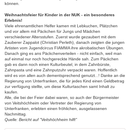
können.
Weihnachtsfeier für Kinder in der NUK - ein besonderes
Erlebnis!
Viele ehrenamtlichen Helfer kamen mit Lebkuchen, Plätzchen
und vor allem mit Päckchen für Jungs und Mädchen
verschiedener Altersstufen. Zuerst wurde gezaubert mit dem
Zauberer Zappalot (Christian Perleth), danach zeigten die jungen
Artisten vom Jugendcircus FIAMMA ihre akrobatischen Übungen.
Danach ging es ans Päckchenverteilen - nicht einfach, weil man
auf einmal nur noch hochgereckte Hände sah. Zum Päckchen
gab es dann noch einen Kulturbeutel, in dem Zahnbürste,
Zahnpasta und eine Zahnputzuhr verpackt waren. Hoffentlich
wird es von allen auch dementsprechend genutzt...! Danke an die
Regierung von Unterfranken, die für jedes Kind einen Geldbetrag
zur verfügung stellte, um diese Kulturtaschen samt Inhalt zu
kaufen.
Alle, die bei der Feier dabei waren, so auch der Bürgermeister
von Veitshöchheim oder Vertreter der Regierung von
Unterfranken, erlebten einen fröhlichen, ausgelassenen
Nachmittag.
Quelle: Bericht auf "Veitshöchheim hilft"