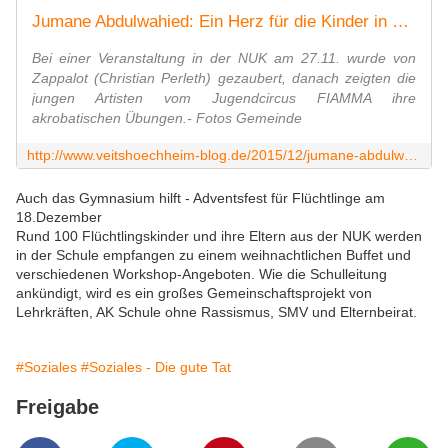
Jumane Abdulwahied: Ein Herz für die Kinder in der Notunterkunft Kaserne - Veitshöchheim News
Bei einer Veranstaltung in der NUK am 27.11. wurde von
Zappalot (Christian Perleth) gezaubert, danach zeigten die
jungen Artisten vom Jugendcircus FIAMMA ihre
akrobatischen Übungen.- Fotos Gemeinde
http://www.veitshoechheim-blog.de/2015/12/jumane-abdulwahied-ein-herz-fur-die-kinder-in-der-notunterkunft-kaserne.html
Auch das Gymnasium hilft - Adventsfest für Flüchtlinge am
18.Dezember
Rund 100 Flüchtlingskinder und ihre Eltern aus der NUK werden
in der Schule empfangen zu einem weihnachtlichen Buffet und
verschiedenen Workshop-Angeboten. Wie die Schulleitung
ankündigt, wird es ein großes Gemeinschaftsprojekt von
Lehrkräften, AK Schule ohne Rassismus, SMV und Elternbeirat.
#Soziales
#Soziales - Die gute Tat
Freigabe