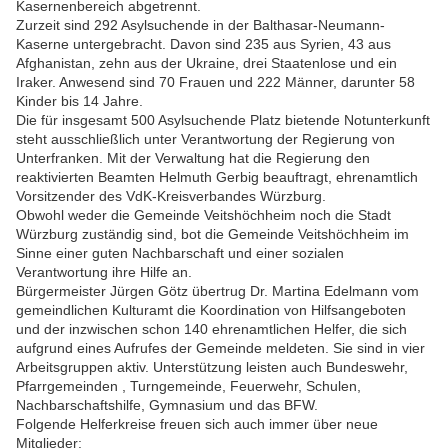
Kasernenbereich abgetrennt.
Zurzeit sind 292 Asylsuchende in der Balthasar-Neumann-
Kaserne untergebracht. Davon sind 235 aus Syrien, 43 aus
Afghanistan, zehn aus der Ukraine, drei Staatenlose und ein
Iraker. Anwesend sind 70 Frauen und 222 Männer, darunter 58
Kinder bis 14 Jahre.
Die für insgesamt 500 Asylsuchende Platz bietende Notunterkunft
steht ausschließlich unter Verantwortung der Regierung von
Unterfranken. Mit der Verwaltung hat die Regierung den
reaktivierten Beamten Helmuth Gerbig beauftragt, ehrenamtlich
Vorsitzender des VdK-Kreisverbandes Würzburg.
Obwohl weder die Gemeinde Veitshöchheim noch die Stadt
Würzburg zuständig sind, bot die Gemeinde Veitshöchheim im
Sinne einer guten Nachbarschaft und einer sozialen
Verantwortung ihre Hilfe an.
Bürgermeister Jürgen Götz übertrug Dr. Martina Edelmann vom
gemeindlichen Kulturamt die Koordination von Hilfsangeboten
und der inzwischen schon 140 ehrenamtlichen Helfer, die sich
aufgrund eines Aufrufes der Gemeinde meldeten. Sie sind in vier
Arbeitsgruppen aktiv. Unterstützung leisten auch Bundeswehr,
Pfarrgemeinden , Turngemeinde, Feuerwehr, Schulen,
Nachbarschaftshilfe, Gymnasium und das BFW.
Folgende Helferkreise freuen sich auch immer über neue
Mitglieder: