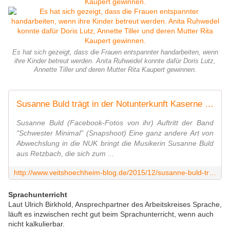
Es hat sich gezeigt, dass die Frauen entspannter handarbeiten, wenn
ihre Kinder betreut werden. Anita Ruhwedel konnte dafür Doris Lutz,
Annette Tiller und deren Mutter Rita Kaupert gewinnen.
Susanne Buld trägt in der Notunterkunft Kaserne mit Konzerten zur Völkerverständigung und zur Abwechslung bei - Veitshöchheim News
Susanne Buld (Facebook-Fotos von ihr) Auftritt der Band
"Schwester Minimal" (Snapshoot) Eine ganz andere Art von
Abwechslung in die NUK bringt die Musikerin Susanne Buld
aus Retzbach, die sich zum ...
http://www.veitshoechheim-blog.de/2015/12/susanne-buld-tragt-in-der-notunterkunft-kaserne-mit-konzerten-zur-volkerverstandigung-und-zur-abwechslung-bei.html
Sprachunterricht
Laut Ulrich Birkhold, Ansprechpartner des Arbeitskreises Sprache,
läuft es inzwischen recht gut beim Sprachunterricht, wenn auch
nicht kalkulierbar.