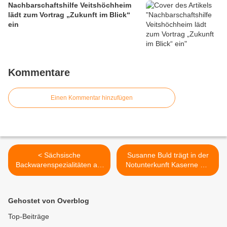
Nachbarschaftshilfe Veitshöchheim
lädt zum Vortrag „Zukunft im Blick“
ein
Kommentare
Einen Kommentar hinzufügen
< Sächsische
Susanne Buld trägt in der
Backwarenspezialitäten auf
Notunterkunft Kaserne mit
dem Veitshöchheimer
Konzerten zur
Weihnachtsmarkt
Völkerverständigung und
zur Abwechslung bei >
Gehostet von Overblog
Top-Beiträge