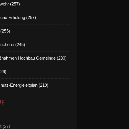
wehr (257)
t und Erholung (257)
(255)
Bücherei (245)
nahmen Hochbau Gemeinde (230)
226)
hutz-Energieleitplan (219)
VE
t
(27)