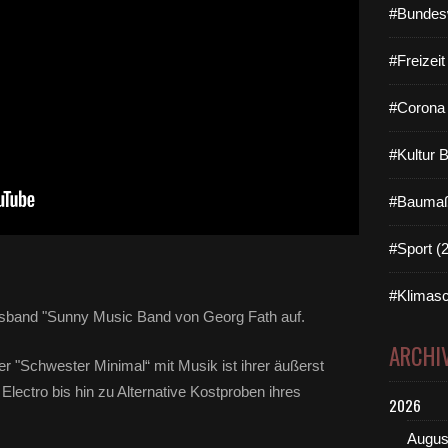
#Bundes
#Freizei
#Corona 
#Kultur 
#Baumaß
#Sport (
#Klimasc
esband "Sunny Music Band von Georg Fath auf.
ARCHI
 "Schwester Minimal“ mit Musik ist ihrer äußerst
lectro bis hin zu Alternative Kostproben ihres
2026
Augus