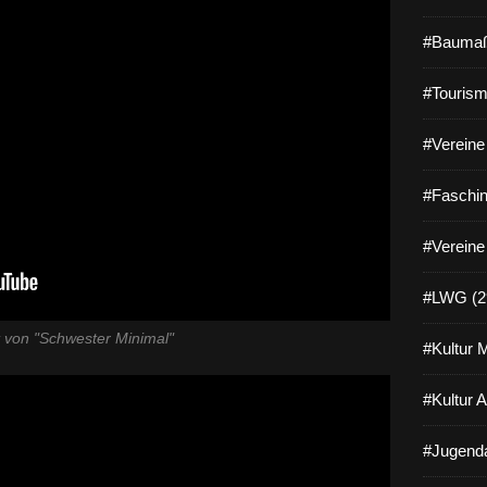
#Baumaß
#Tourism
#Vereine 
#Faschin
#Vereine
#LWG (2
tt von "Schwester Minimal"
#Kultur 
#Kultur 
#Jugenda