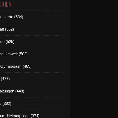
ORIEN
Konzerte (634)
aft (562)
de (525)
nd Umwelt (503)
g Gymnasium (489)
 (477)
altungen (448)
s (392)
um-Heimatpflege (374)