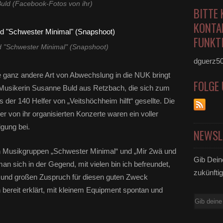
uld (Facebook-Fotos von ihr)
BITTE 
KONTA
FUNKTI
nd "Schwester Minimal" (Snapshoot)
dguerz5
e ganz andere Art von Abwechslung in die NUK bringt
FOLGE
 Musikerin Susanne Buld aus Retzbach, die sich zum
s der 140 Helfer von „Veitshöchheim hilft“ gesellte. Die
er von ihr organisierten Konzerte waren ein voller
igung bei.
NEWSL
den Musikgruppen „Schwester Minimal“ und „Mir 2wä und
Gib Dein
an sich in der Gegend, mit vielen bin ich befreundet,
zukünftig
n und großen Zuspruch für diesen guten Zweck
bereit erklärt, mit kleinem Equipment spontan und
E-
Mail