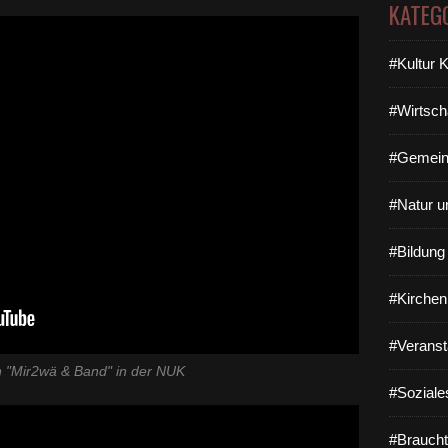
KATEG
#Kultur 
#Wirtsch
#Gemein
#Natur u
#Bildun
#Kirchen
#Veranst
on "Mir2wä & Band" in der NUK
#Soziale
#Braucht