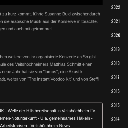
2022
ht zu kurz kommt, führte Susanne Buld zwischendurch
2021
n sie arabische Musik aus der Konserve mitbrachte.
gen und auch mit getrommelt.
2020
2019
ehen weitere von ihr organisierte Konzerte an.So gibt
2018
le des Veitshöchheimers Matthias Schmitt einen
neue Jahr hat sie von "famos", eine Akustik-
2017
t, weiter von "The instant Voodoo Kit" und von Steffi
2016
2015
Ergänzt um
2014
D
i