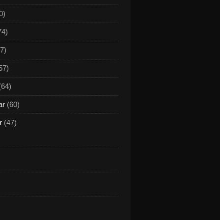
0)
74)
7)
57)
(64)
ar
(60)
r
(47)