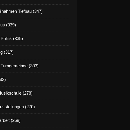
nahmen Tiefbau (347)
us (339)
Politik (335)
g (317)
 Turngemeinde (303)
92)
Musikschule (278)
Ausstellungen (270)
rbeit (268)