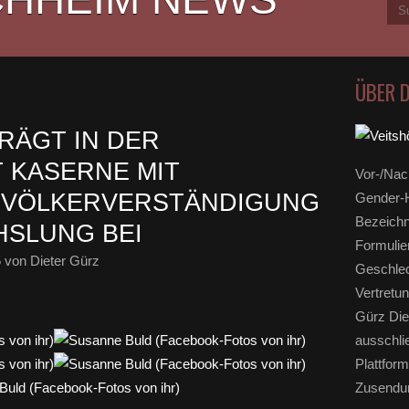
ÜBER 
RÄGT IN DER
 KASERNE MIT
Vor-/Nac
 VÖLKERVERSTÄNDIGUNG
Gender-H
Bezeichn
HSLUNG BEI
Formulie
5
von Dieter Gürz
Geschlec
Vertretun
Gürz Die
ausschli
Plattform
Zusendun