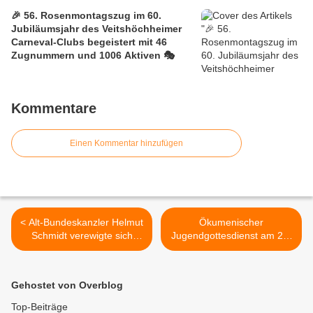
🎉 56. Rosenmontagszug im 60.
Jubiläumsjahr des Veitshöchheimer
Carneval-Clubs begeistert mit 46
Zugnummern und 1006 Aktiven 🎭
Kommentare
Einen Kommentar hinzufügen
< Alt-Bundeskanzler Helmut
Ökumenischer
Schmidt verewigte sich
Jugendgottesdienst am 20.
1982 im Goldenen Buch der
November in der
Gemeinde Veitshöchheim
Christuskirche mit der Band
"deep decision" >
Gehostet von Overblog
Top-Beiträge