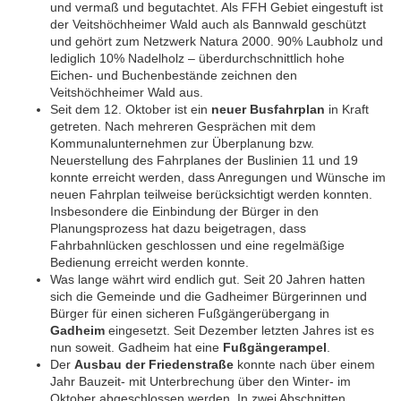
und vermaß und begutachtet. Als FFH Gebiet eingestuft ist
der Veitshöchheimer Wald auch als Bannwald geschützt
und gehört zum Netzwerk Natura 2000. 90% Laubholz und
lediglich 10% Nadelholz – überdurchschnittlich hohe
Eichen- und Buchenbestände zeichnen den
Veitshöchheimer Wald aus.
Seit dem 12. Oktober ist ein
neuer Busfahrplan
in Kraft
getreten. Nach mehreren Gesprächen mit dem
Kommunalunternehmen zur Überplanung bzw.
Neuerstellung des Fahrplanes der Buslinien 11 und 19
konnte erreicht werden, dass Anregungen und Wünsche im
neuen Fahrplan teilweise berücksichtigt werden konnten.
Insbesondere die Einbindung der Bürger in den
Planungsprozess hat dazu beigetragen, dass
Fahrbahnlücken geschlossen und eine regelmäßige
Bedienung erreicht werden konnte.
Was lange währt wird endlich gut. Seit 20 Jahren hatten
sich die Gemeinde und die Gadheimer Bürgerinnen und
Bürger für einen sicheren Fußgängerübergang in
Gadheim
eingesetzt. Seit Dezember letzten Jahres ist es
nun soweit. Gadheim hat eine
Fußgängerampel
.
Der
Ausbau der Friedenstraße
konnte nach über einem
Jahr Bauzeit- mit Unterbrechung über den Winter- im
Oktober abgeschlossen werden. In zwei Abschnitten