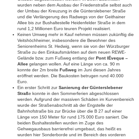
wurden neben dem Ausbau der Friedenstraße selbst auch
der Umbau der Kreuzung in die Günterslebener Straße
und die Verlängerung des Radwegs von der Geithainer
Allee bis zur Bushaltestelle Heidenfelder Straße in dem
rund 1,2 Millionen Euro teuren Projekt realisiert.
Keinen Umweg mehr in Kauf nehmen müssen zukünftig die
Veitshöchheimer, insbesondere die Bewohner des
Seniorenheims St. Hedwig, wenn sie von der Würzburger
Straße zu den Einkaufsmärkten auf dem neuen REWE-
Gelände bzw. zum Fußweg entlang der
Pont lÉveque –
Allee
gelangen wollen. Auf eine Länge von ca. 90 m
konnte der 2m breite
Fußweg
im Juni diesen Jahres
eröffnet werden. Die Baukosten betrugen rund 40.000
Euro.
Ein erster Schritt zur
Sanierung der Günterslebener
Straß
e konnte in den Sommerferien abgeschlossen
werden. Aufgrund der massiven Schäden im Kurvenbereich
wurde der Straßenabschnitt ab der Engstelle der
Bahnhofstraße bis zur Brücke über die B 27 auf einer
Länge von 150 Meter für rund 175.000 Euro saniert. Die
beiden Bushaltestellen wurden im Zuge des
Gehwegausbaus barrierefrei umgebaut, das heißt es
wurden hier Sonderborde und im Bereich des vorderen