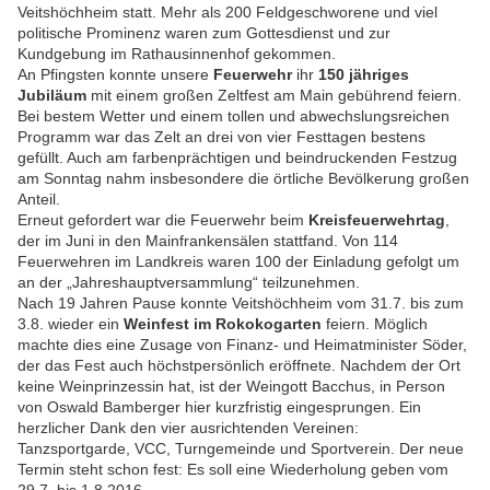
Veitshöchheim statt. Mehr als 200 Feldgeschworene und viel
politische Prominenz waren zum Gottesdienst und zur
Kundgebung im Rathausinnenhof gekommen.
An Pfingsten konnte unsere
Feuerwehr
ihr
150 jähriges
Jubiläum
mit einem großen Zeltfest am Main gebührend feiern.
Bei bestem Wetter und einem tollen und abwechslungsreichen
Programm war das Zelt an drei von vier Festtagen bestens
gefüllt. Auch am farbenprächtigen und beindruckenden Festzug
am Sonntag nahm insbesondere die örtliche Bevölkerung großen
Anteil.
Erneut gefordert war die Feuerwehr beim
Kreisfeuerwehrtag
,
der im Juni in den Mainfrankensälen stattfand. Von 114
Feuerwehren im Landkreis waren 100 der Einladung gefolgt um
an der „Jahreshauptversammlung“ teilzunehmen.
Nach 19 Jahren Pause konnte Veitshöchheim vom 31.7. bis zum
3.8. wieder ein
Weinfest im Rokokogarten
feiern. Möglich
machte dies eine Zusage von Finanz- und Heimatminister Söder,
der das Fest auch höchstpersönlich eröffnete. Nachdem der Ort
keine Weinprinzessin hat, ist der Weingott Bacchus, in Person
von Oswald Bamberger hier kurzfristig eingesprungen. Ein
herzlicher Dank den vier ausrichtenden Vereinen:
Tanzsportgarde, VCC, Turngemeinde und Sportverein. Der neue
Termin steht schon fest: Es soll eine Wiederholung geben vom
29.7. bis 1.8.2016