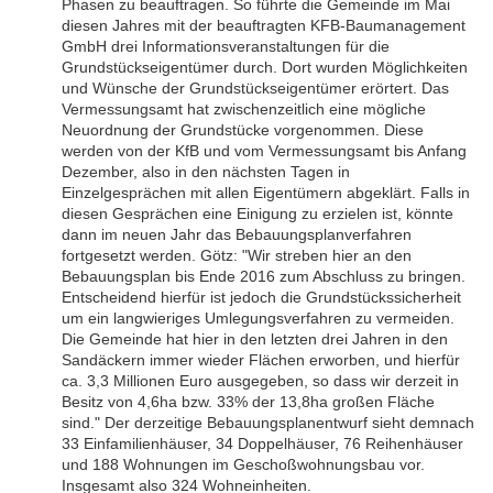
Phasen zu beauftragen. So führte die Gemeinde im Mai
diesen Jahres mit der beauftragten KFB-Baumanagement
GmbH drei Informationsveranstaltungen für die
Grundstückseigentümer durch. Dort wurden Möglichkeiten
und Wünsche der Grundstückseigentümer erörtert. Das
Vermessungsamt hat zwischenzeitlich eine mögliche
Neuordnung der Grundstücke vorgenommen. Diese
werden von der KfB und vom Vermessungsamt bis Anfang
Dezember, also in den nächsten Tagen in
Einzelgesprächen mit allen Eigentümern abgeklärt. Falls in
diesen Gesprächen eine Einigung zu erzielen ist, könnte
dann im neuen Jahr das Bebauungsplanverfahren
fortgesetzt werden. Götz: "Wir streben hier an den
Bebauungsplan bis Ende 2016 zum Abschluss zu bringen.
Entscheidend hierfür ist jedoch die Grundstückssicherheit
um ein langwieriges Umlegungsverfahren zu vermeiden.
Die Gemeinde hat hier in den letzten drei Jahren in den
Sandäckern immer wieder Flächen erworben, und hierfür
ca. 3,3 Millionen Euro ausgegeben, so dass wir derzeit in
Besitz von 4,6ha bzw. 33% der 13,8ha großen Fläche
sind." Der derzeitige Bebauungsplanentwurf sieht demnach
33 Einfamilienhäuser, 34 Doppelhäuser, 76 Reihenhäuser
und 188 Wohnungen im Geschoßwohnungsbau vor.
Insgesamt also 324 Wohneinheiten.