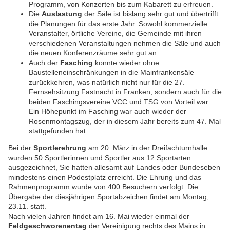
Programm, von Konzerten bis zum Kabarett zu erfreuen.
Die
Auslastung
der Säle ist bislang sehr gut und übertrifft
die Planungen für das erste Jahr. Sowohl kommerzielle
Veranstalter, örtliche Vereine, die Gemeinde mit ihren
verschiedenen Veranstaltungen nehmen die Säle und auch
die neuen Konferenzräume sehr gut an.
Auch der
Fasching
konnte wieder ohne
Baustelleneinschränkungen in die Mainfrankensäle
zurückkehren, was natürlich nicht nur für die 27.
Fernsehsitzung Fastnacht in Franken, sondern auch für die
beiden Faschingsvereine VCC und TSG von Vorteil war.
Ein Höhepunkt im Fasching war auch wieder der
Rosenmontagszug, der in diesem Jahr bereits zum 47. Mal
stattgefunden hat.
Bei der
Sportlerehrung
am 20. März in der Dreifachturnhalle
wurden 50 Sportlerinnen und Sportler aus 12 Sportarten
ausgezeichnet, Sie hatten allesamt auf Landes oder Bundeseben
mindestens einen Podestplatz erreicht. Die Ehrung und das
Rahmenprogramm wurde von 400 Besuchern verfolgt. Die
Übergabe der diesjährigen Sportabzeichen findet am Montag,
23.11. statt.
Nach vielen Jahren findet am 16. Mai wieder einmal der
Feldgeschworenentag
der Vereinigung rechts des Mains in