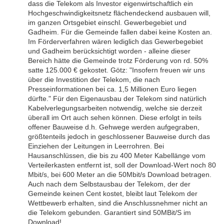
dass die Telekom als Investor eigenwirtschaftlich ein
Hochgeschwindigkeitsnetz flächendeckend ausbauen will,
im ganzen Ortsgebiet einschl. Gewerbegebiet und
Gadheim. Für die Gemeinde fallen dabei keine Kosten an.
Im Förderverfahren wären lediglich das Gewerbegebiet
und Gadheim berücksichtigt worden - alleine dieser
Bereich hätte die Gemeinde trotz Förderung von rd. 50%
satte 125.000 € gekostet. Götz: "Insofern freuen wir uns
über die Investition der Telekom, die nach
Presseinformationen bei ca. 1,5 Millionen Euro liegen
dürfte." Für den Eigenausbau der Telekom sind natürlich
Kabelverlegungsarbeiten notwendig, welche sie derzeit
überall im Ort auch sehen können. Diese erfolgt in teils
offener Bauweise d.h. Gehwege werden aufgegraben,
größtenteils jedoch in geschlossener Bauweise durch das
Einziehen der Leitungen in Leerrohren. Bei
Hausanschlüssen, die bis zu 400 Meter Kabellänge vom
Verteilerkasten entfernt ist, soll der Download-Wert noch 80
Mbit/s, bei 600 Meter an die 50Mbit/s Download betragen.
Auch nach dem Selbstausbau der Telekom, der der
Gemeinde keinen Cent kostet, bleibt laut Telekom der
Wettbewerb erhalten, sind die Anschlussnehmer nicht an
die Telekom gebunden. Garantiert sind 50MBit/S im
Download!