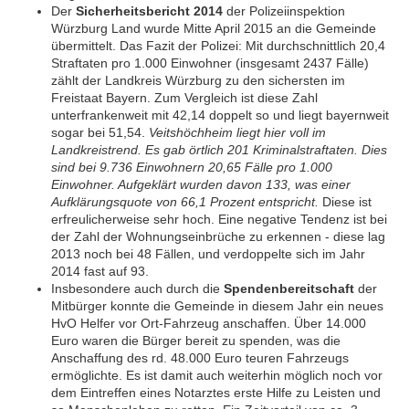
Der
Sicherheitsbericht 2014
der Polizeiinspektion
Würzburg Land wurde Mitte April 2015 an die Gemeinde
übermittelt. Das Fazit der Polizei: Mit durchschnittlich 20,4
Straftaten pro 1.000 Einwohner (insgesamt 2437 Fälle)
zählt der Landkreis Würzburg zu den sichersten im
Freistaat Bayern. Zum Vergleich ist diese Zahl
unterfrankenweit mit 42,14 doppelt so und liegt bayernweit
sogar bei 51,54.
Veitshöchheim liegt hier voll im
Landkreistrend. Es gab örtlich 201 Kriminalstraftaten. Dies
sind bei 9.736 Einwohnern 20,65 Fälle pro 1.000
Einwohner. Aufgeklärt wurden davon 133, was einer
Aufklärungsquote von 66,1 Prozent entspricht.
Diese ist
erfreulicherweise sehr hoch. Eine negative Tendenz ist bei
der Zahl der Wohnungseinbrüche zu erkennen - diese lag
2013 noch bei 48 Fällen, und verdoppelte sich im Jahr
2014 fast auf 93.
Insbesondere auch durch die
Spendenbereitschaft
der
Mitbürger konnte die Gemeinde in diesem Jahr ein neues
HvO Helfer vor Ort-Fahrzeug anschaffen. Über 14.000
Euro waren die Bürger bereit zu spenden, was die
Anschaffung des rd. 48.000 Euro teuren Fahrzeugs
ermöglichte. Es ist damit auch weiterhin möglich noch vor
dem Eintreffen eines Notarztes erste Hilfe zu Leisten und