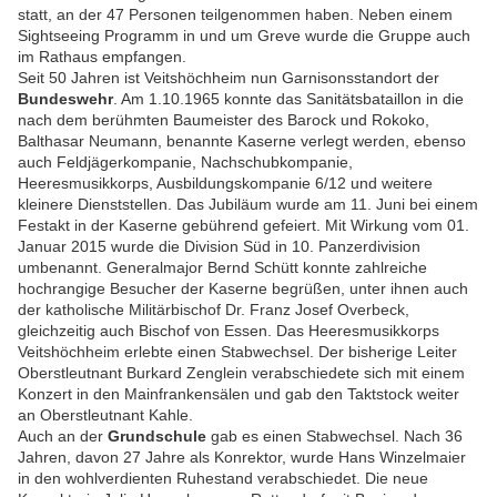
statt, an der 47 Personen teilgenommen haben. Neben einem
Sightseeing Programm in und um Greve wurde die Gruppe auch
im Rathaus empfangen.
Seit 50 Jahren ist Veitshöchheim nun Garnisonsstandort der
Bundeswehr
. Am 1.10.1965 konnte das Sanitätsbataillon in die
nach dem berühmten Baumeister des Barock und Rokoko,
Balthasar Neumann, benannte Kaserne verlegt werden, ebenso
auch Feldjägerkompanie, Nachschubkompanie,
Heeresmusikkorps, Ausbildungskompanie 6/12 und weitere
kleinere Dienststellen. Das Jubiläum wurde am 11. Juni bei einem
Festakt in der Kaserne gebührend gefeiert. Mit Wirkung vom 01.
Januar 2015 wurde die Division Süd in 10. Panzerdivision
umbenannt. Generalmajor Bernd Schütt konnte zahlreiche
hochrangige Besucher der Kaserne begrüßen, unter ihnen auch
der katholische Militärbischof Dr. Franz Josef Overbeck,
gleichzeitig auch Bischof von Essen. Das Heeresmusikkorps
Veitshöchheim erlebte einen Stabwechsel. Der bisherige Leiter
Oberstleutnant Burkard Zenglein verabschiedete sich mit einem
Konzert in den Mainfrankensälen und gab den Taktstock weiter
an Oberstleutnant Kahle.
Auch an der
Grundschule
gab es einen Stabwechsel. Nach 36
Jahren, davon 27 Jahre als Konrektor, wurde Hans Winzelmaier
in den wohlverdienten Ruhestand verabschiedet. Die neue