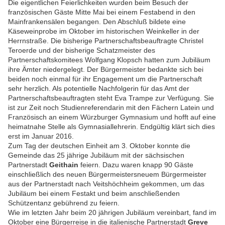
Die eigentlichen Feierlichkeiten wurden beim Besuch der
französischen Gäste Mitte Mai bei einem Festabend in den
Mainfrankensälen begangen. Den Abschluß bildete eine
Käseweinprobe im Oktober im historischen Weinkeller in der
Herrnstraße. Die bisherige Partnerschaftsbeauftragte Christel
Teroerde und der bisherige Schatzmeister des
Partnerschaftskomitees Wolfgang Klopsch hatten zum Jubiläum
ihre Ämter niedergelegt. Der Bürgermeister bedankte sich bei
beiden noch einmal für ihr Engagement um die Partnerschaft
sehr herzlich. Als potentielle Nachfolgerin für das Amt der
Partnerschaftsbeauftragten steht Eva Trampe zur Verfügung. Sie
ist zur Zeit noch Studienreferendarin mit den Fächern Latein und
Französisch an einem Würzburger Gymnasium und hofft auf eine
heimatnahe Stelle als Gymnasiallehrerin. Endgültig klärt sich dies
erst im Januar 2016.
Zum Tag der deutschen Einheit am 3. Oktober konnte die
Gemeinde das 25 jährige Jubiläum mit der sächsischen
Partnerstadt
Geithain
feiern. Dazu waren knapp 90 Gäste
einschließlich des neuen Bürgermeistersneuem Bürgermeister
aus der Partnerstadt nach Veitshöchheim gekommen, um das
Jubiläum bei einem Festakt und beim anschließenden
Schützentanz gebührend zu feiern.
Wie im letzten Jahr beim 20 jährigen Jubiläum vereinbart, fand im
Oktober eine Bürgerreise in die italienische Partnerstadt
Greve