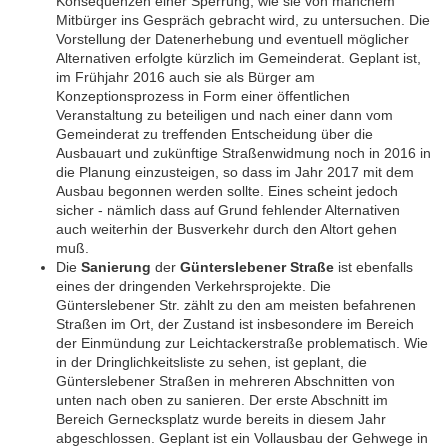
Konsequenzen einer Sperrung, wie sie von manchem
Mitbürger ins Gespräch gebracht wird, zu untersuchen. Die
Vorstellung der Datenerhebung und eventuell möglicher
Alternativen erfolgte kürzlich im Gemeinderat. Geplant ist,
im Frühjahr 2016 auch sie als Bürger am
Konzeptionsprozess in Form einer öffentlichen
Veranstaltung zu beteiligen und nach einer dann vom
Gemeinderat zu treffenden Entscheidung über die
Ausbauart und zukünftige Straßenwidmung noch in 2016 in
die Planung einzusteigen, so dass im Jahr 2017 mit dem
Ausbau begonnen werden sollte. Eines scheint jedoch
sicher - nämlich dass auf Grund fehlender Alternativen
auch weiterhin der Busverkehr durch den Altort gehen
muß.
Die
Sanierung
der
Günterslebener Straße
ist ebenfalls
eines der dringenden Verkehrsprojekte. Die
Günterslebener Str. zählt zu den am meisten befahrenen
Straßen im Ort, der Zustand ist insbesondere im Bereich
der Einmündung zur Leichtackerstraße problematisch. Wie
in der Dringlichkeitsliste zu sehen, ist geplant, die
Günterslebener Straßen in mehreren Abschnitten von
unten nach oben zu sanieren. Der erste Abschnitt im
Bereich Gernecksplatz wurde bereits in diesem Jahr
abgeschlossen. Geplant ist ein Vollausbau der Gehwege in