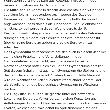
Konrektorin Julia Heres kam aus Rottendorf mit Beginn des
neuen Schuljahres an die Grundschule.
Die
Mittelschule
konnte in diesem Jahr ebenfalls ihr 50 jähriges
Jubiläum feiern. Insbesondere auch wegen des Baus der
Kaserne war im Jahr 1965 der Bedarf an Schulfläche soweit
angewachsen, dass damals die Eichendorff- Schule entstanden
ist. Ganz aktuell wurde in dieser Woche bereits der 8.
Berufsinformationstag in Zusammenarbeit mit lokalen Betrieben
durchgeführt, mit dem Ziel Schülern gezielte Informationen für
über einzelne Berufe zu geben und so die Berufswahl zu
erleichtern.
Das
Gymnasium
Veitshöchheim hat sich auch in diesem Jahr mit
zahlreichen Projekten und Veranstaltungen in das
Gemeindeleben eingebracht, auch bei einem Projekt zum
Radwegekonzept hatten sich Schüler des Gymnasiums beteiligt.
Seit diesem Schuljahr ist auch am Gymnasium die Stellvertretung
des Schulleiters neu geregelt. Studiendirektorin Jutta Merwald
wird die Nachfolgerin von Studiendirektor Michael Schmitt , der
als Schulleiter an das Deutschhaus Gymnasium in Würzburg
wechselt.
Die
Sing- und Musikschule
glänzte unter der bewährten
Leitung von Dorothea Völker bei zahlreichen Konzerten und
Aufführungen. Höhepunkt hierbei war sicherlich das Requiem von
Dvorak, welches der Projektchor im April zusammen mit den