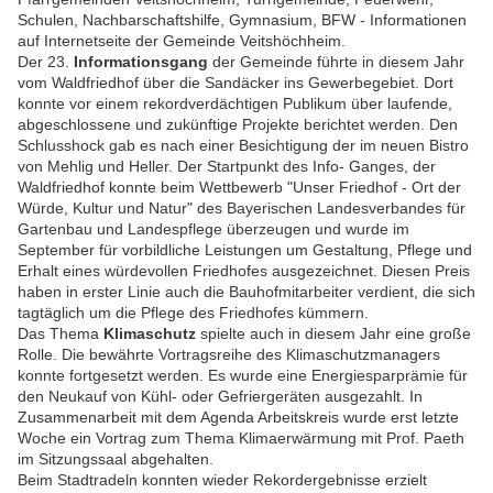
Schulen, Nachbarschaftshilfe, Gymnasium, BFW - Informationen
auf Internetseite der Gemeinde Veitshöchheim.
Der 23.
Informationsgang
der Gemeinde führte in diesem Jahr
vom Waldfriedhof über die Sandäcker ins Gewerbegebiet. Dort
konnte vor einem rekordverdächtigen Publikum über laufende,
abgeschlossene und zukünftige Projekte berichtet werden. Den
Schlusshock gab es nach einer Besichtigung der im neuen Bistro
von Mehlig und Heller. Der Startpunkt des Info- Ganges, der
Waldfriedhof konnte beim Wettbewerb "Unser Friedhof - Ort der
Würde, Kultur und Natur" des Bayerischen Landesverbandes für
Gartenbau und Landespflege überzeugen und wurde im
September für vorbildliche Leistungen um Gestaltung, Pflege und
Erhalt eines würdevollen Friedhofes ausgezeichnet. Diesen Preis
haben in erster Linie auch die Bauhofmitarbeiter verdient, die sich
tagtäglich um die Pflege des Friedhofes kümmern.
Das Thema
Klimaschutz
spielte auch in diesem Jahr eine große
Rolle. Die bewährte Vortragsreihe des Klimaschutzmanagers
konnte fortgesetzt werden. Es wurde eine Energiesparprämie für
den Neukauf von Kühl- oder Gefriergeräten ausgezahlt. In
Zusammenarbeit mit dem Agenda Arbeitskreis wurde erst letzte
Woche ein Vortrag zum Thema Klimaerwärmung mit Prof. Paeth
im Sitzungssaal abgehalten.
Beim Stadtradeln konnten wieder Rekordergebnisse erzielt