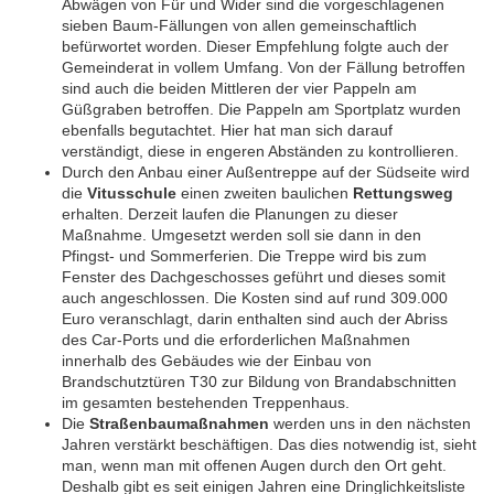
Abwägen von Für und Wider sind die vorgeschlagenen
sieben Baum-Fällungen von allen gemeinschaftlich
befürwortet worden. Dieser Empfehlung folgte auch der
Gemeinderat in vollem Umfang. Von der Fällung betroffen
sind auch die beiden Mittleren der vier Pappeln am
Güßgraben betroffen. Die Pappeln am Sportplatz wurden
ebenfalls begutachtet. Hier hat man sich darauf
verständigt, diese in engeren Abständen zu kontrollieren.
Durch den Anbau einer Außentreppe auf der Südseite wird
die
Vitusschule
einen zweiten baulichen
Rettungsweg
erhalten. Derzeit laufen die Planungen zu dieser
Maßnahme. Umgesetzt werden soll sie dann in den
Pfingst- und Sommerferien. Die Treppe wird bis zum
Fenster des Dachgeschosses geführt und dieses somit
auch angeschlossen. Die Kosten sind auf rund 309.000
Euro veranschlagt, darin enthalten sind auch der Abriss
des Car-Ports und die erforderlichen Maßnahmen
innerhalb des Gebäudes wie der Einbau von
Brandschutztüren T30 zur Bildung von Brandabschnitten
im gesamten bestehenden Treppenhaus.
Die
Straßenbaumaßnahmen
werden uns in den nächsten
Jahren verstärkt beschäftigen. Das dies notwendig ist, sieht
man, wenn man mit offenen Augen durch den Ort geht.
Deshalb gibt es seit einigen Jahren eine Dringlichkeitsliste