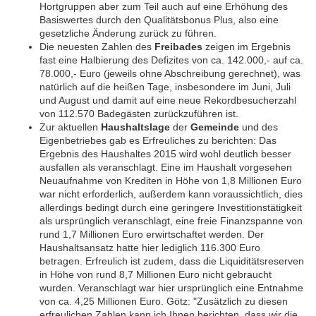
Hortgruppen aber zum Teil auch auf eine Erhöhung des
Basiswertes durch den Qualitätsbonus Plus, also eine
gesetzliche Änderung zurück zu führen.
Die neuesten Zahlen des
Freibades
zeigen im Ergebnis
fast eine Halbierung des Defizites von ca. 142.000,- auf ca.
78.000,- Euro (jeweils ohne Abschreibung gerechnet), was
natürlich auf die heißen Tage, insbesondere im Juni, Juli
und August und damit auf eine neue Rekordbesucherzahl
von 112.570 Badegästen zurückzuführen ist.
Zur aktuellen
Haushaltslage
der
Gemeinde
und des
Eigenbetriebes gab es Erfreuliches zu berichten: Das
Ergebnis des Haushaltes 2015 wird wohl deutlich besser
ausfallen als veranschlagt. Eine im Haushalt vorgesehen
Neuaufnahme von Krediten in Höhe von 1,8 Millionen Euro
war nicht erforderlich, außerdem kann voraussichtlich, dies
allerdings bedingt durch eine geringere Investitionstätigkeit
als ursprünglich veranschlagt, eine freie Finanzspanne von
rund 1,7 Millionen Euro erwirtschaftet werden. Der
Haushaltsansatz hatte hier lediglich 116.300 Euro
betragen. Erfreulich ist zudem, dass die Liquiditätsreserven
in Höhe von rund 8,7 Millionen Euro nicht gebraucht
wurden. Veranschlagt war hier ursprünglich eine Entnahme
von ca. 4,25 Millionen Euro. Götz: "Zusätzlich zu diesen
erfreulichen Zahlen kann ich Ihnen berichten, dass wir die