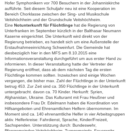
Hofer Symphonikern vor 700 Besuchern in der Johanniskirche
aufführte. Seit diesem Schuljahr neu ist eine Kooperation im
Bereich Chorklasse zwischen der Sing- und Musikschule
Veitshöchheim und der Grundschule Veitshöchheim.
Eine
Notunterkunft für Flüchtlinge
hat die Regierung von
Unterfranken im September kürzlich in der Balthasar Neumann
Kaserne eingerichtet. Die Unterkunft wird direkt von der
Regierung betrieben, es handelt sich um eine Außenstelle der
Erstaufnahmeeinrichtung Schweinfurt. Die Gemeinde hat
diesbezüglich hier in den MFS am 8.10.2015 eine
Informationsveranstaltung durchgeführt um aus erster Hand zu
informieren. In dieser Veranstaltung hatte der Vertreter der
Regierung eröffnet, dass ab dem nächsten Tag die ersten
Flüchtlinge kommen sollten. Inzwischen sind einige Wochen
vergangen, die bisher max. Zahl der Flüchtlinge in der Unterkunft
betrug 453. Zur Zeit sind ca. 350 Flüchtlinge in der Unterkunft
untergebracht. davon ca. 70 Kinder. Herkunft: Syrien,
Afghanistan, Ukraine. Das Kulturamt mit Frau Heußner und
insbesondere Frau Dr. Edelmann haben die Koordination von
Hilfsangeboten und Ehrenamtlichen Helfern übernommen. Im
Moment sind ca. 140 ehrenamtliche Helfer in vier Arbeitsgruppen
aktiv. Helferkreise: Fahrdienst, Sprache, Kinder/Freizeit,
Sachspenden. Unterstützung durch: Bundeswehr,
Pfarrgemeinden Veitshöchheim, Turngemeinde, Feuerwehr,