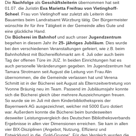
Die
Nachfolge
als
Geschäftsleiterin
übernommen hat seit
01.07. die Juristin
Eva Marietta Freifrau von Vietinghoff-
Scheel
. Frau von Vietinghoff war zuletzt als Leiterin des
Bauamtes beim Landratsamt Würzburg tätig. Der Bürgermeister
wünschte ihr für ihre Tätigkeit in der Gemeinde alles Gute und
eine glückliche Hand.
Die
Bücherei im Bahnhof
und auch unser
Jugendzentrum
begehen in diesem Jahr ihr
25- jähriges Jubiläum
. Dies wurde
bei den verschiedenen Veranstaltungen gefeiert, wie z.B. beim
Bahnhofsfest mit Büchereiflohmarkt am 4. Juli oder auch beim
Tag der offenen Türe im JUZ. In beiden Einrichtungen hat es
auch personelle Veränderungen gegeben. Im Jugendzentrum hat
Tamara Strotmann seit August die Leitung von Frau Alin
übernommen, die die Gemeinde verlassen hat und Verena
Schmitt ist in der Bücherei seit August als Elternzeitvertretung von
Yvonne Bräunig neu im Team. Passend im Jubiläumsjahr konnte
sich die Bücherei gleich über mehrere Auszeichnungen freuen.
So wurde sie im Juli mit dem Kinderbibliothekspreis der
Bayernwerk AG ausgezeichnet, welcher mit 5000 Euro dotiert
war. Außerdem konnte die Bücherei beim bundesweiten
desweiter Leistungsvergleich des Deutschen Bibliotheksverbands
Ergebnisse in allen vier Dimensionen erreichen. Sie kam in allen
vier BIX-Disziplinen (Angebot, Nutzung, Effizienz und
Entwicklung) in die „Gold-Gruppe“. Für den Vergleich wurden die