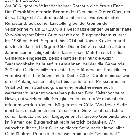
Am 30.6. geht im Veitshöchheimer Rathaus eine Ära zu Ende.
Der
Geschäftsleitende Beamte
der Gemeinde
Dieter Gürz
, der
diese Tätigkeit 37 Jahre ausübte tritt in den wohlverdienten
Ruhestand. Seit seiner Einstellung bei der Gemeinde
Veitshöchheim am 1.7.1978 als Geschäftsleitender Beamter hatte
Verwaltungsrat Dieter Gürz nur mit drei Bürgermeistern zu tun:
bis 1986 mit Erich Steppert, bis 2014 mit Rainer Kinzkofer und
das letzte Jahr mit Jürgen Götz. Dieter Gürz hat sich in all den
Jahren seiner Tätigkeit über das normale Maß hinaus für die
Gemeinde eingesetzt. Beispielhaft sei hier nur die Aktion
"Veitshöchheim blüht auf" zu erwähnen, bei der die Gemeinde
2009 die Goldmedaille erreichte. Federführend als Projektleiter
verantwortlich hierfür zeichnete Dieter Gürz. Darüber hinaus war
er seit Anfang seiner Tätigkeit bis heute für die Pressearbeit in
Veitshöchheim zuständig, was er erfreulicherweise auch
weitermacht, ebenso wie seinen privaten Blog, Veitshöchheim
News, auf welchem alle Neuigkeiten in und um Veitshöchheim
erfahren werden können. Bürgermeister Götz: "An dieser Stelle
möchte ich mich noch einmal bei Herrn Gürz recht herzlich für
seinen Einsatz und sein Engagement für unsere Gemeinde auch
im Namen der Bürgerschaft recht herzlich bedanken. Wir
wünschen Ihnen, Herr Gürz an dieser Stelle noch einmal alles
Gute für ihren Ruhestand und weiterhin beste Gesundheit."