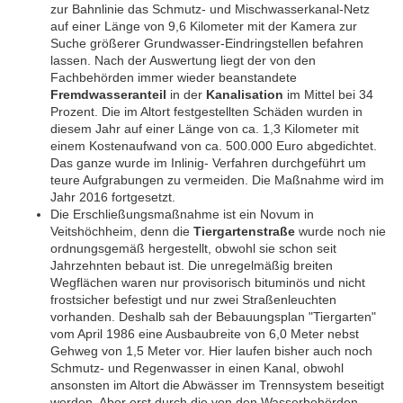
zur Bahnlinie das Schmutz- und Mischwasserkanal-Netz
auf einer Länge von 9,6 Kilometer mit der Kamera zur
Suche größerer Grundwasser-Eindringstellen befahren
lassen. Nach der Auswertung liegt der von den
Fachbehörden immer wieder beanstandete
Fremdwasseranteil
in der
Kanalisation
im Mittel bei 34
Prozent. Die im Altort festgestellten Schäden wurden in
diesem Jahr auf einer Länge von ca. 1,3 Kilometer mit
einem Kostenaufwand von ca. 500.000 Euro abgedichtet.
Das ganze wurde im Inlinig- Verfahren durchgeführt um
teure Aufgrabungen zu vermeiden. Die Maßnahme wird im
Jahr 2016 fortgesetzt.
Die Erschließungsmaßnahme ist ein Novum in
Veitshöchheim, denn die
Tiergartenstraße
wurde noch nie
ordnungsgemäß hergestellt, obwohl sie schon seit
Jahrzehnten bebaut ist. Die unregelmäßig breiten
Wegflächen waren nur provisorisch bituminös und nicht
frostsicher befestigt und nur zwei Straßenleuchten
vorhanden. Deshalb sah der Bebauungsplan "Tiergarten"
vom April 1986 eine Ausbaubreite von 6,0 Meter nebst
Gehweg von 1,5 Meter vor. Hier laufen bisher auch noch
Schmutz- und Regenwasser in einen Kanal, obwohl
ansonsten im Altort die Abwässer im Trennsystem beseitigt
werden. Aber erst durch die von den Wasserbehörden