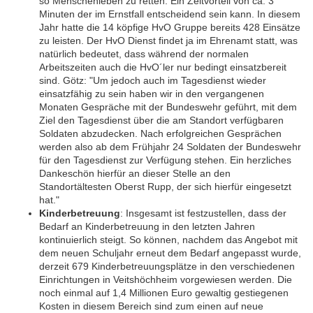
so Menschenleben zu retten. Ein Zeitvorteil von ca. 3
Minuten der im Ernstfall entscheidend sein kann. In diesem
Jahr hatte die 14 köpfige HvO Gruppe bereits 428 Einsätze
zu leisten. Der HvO Dienst findet ja im Ehrenamt statt, was
natürlich bedeutet, dass während der normalen
Arbeitszeiten auch die HvO´ler nur bedingt einsatzbereit
sind. Götz: "Um jedoch auch im Tagesdienst wieder
einsatzfähig zu sein haben wir in den vergangenen
Monaten Gespräche mit der Bundeswehr geführt, mit dem
Ziel den Tagesdienst über die am Standort verfügbaren
Soldaten abzudecken. Nach erfolgreichen Gesprächen
werden also ab dem Frühjahr 24 Soldaten der Bundeswehr
für den Tagesdienst zur Verfügung stehen. Ein herzliches
Dankeschön hierfür an dieser Stelle an den
Standortältesten Oberst Rupp, der sich hierfür eingesetzt
hat."
Kinderbetreuung
: Insgesamt ist festzustellen, dass der
Bedarf an Kinderbetreuung in den letzten Jahren
kontinuierlich steigt. So können, nachdem das Angebot mit
dem neuen Schuljahr erneut dem Bedarf angepasst wurde,
derzeit 679 Kinderbetreuungsplätze in den verschiedenen
Einrichtungen in Veitshöchheim vorgewiesen werden. Die
noch einmal auf 1,4 Millionen Euro gewaltig gestiegenen
Kosten in diesem Bereich sind zum einen auf neue