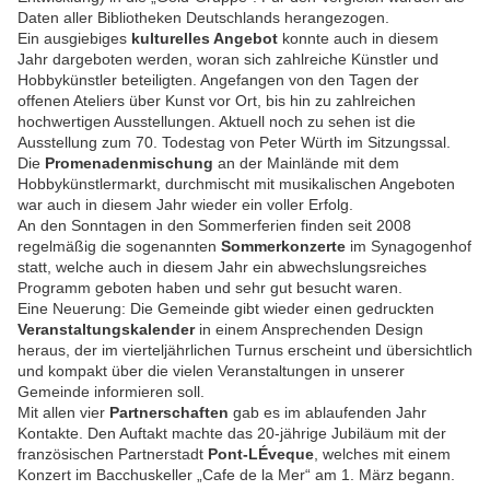
Daten aller Bibliotheken Deutschlands herangezogen.
Ein ausgiebiges
kulturelles Angebot
konnte auch in diesem
Jahr dargeboten werden, woran sich zahlreiche Künstler und
Hobbykünstler beteiligten. Angefangen von den Tagen der
offenen Ateliers über Kunst vor Ort, bis hin zu zahlreichen
hochwertigen Ausstellungen. Aktuell noch zu sehen ist die
Ausstellung zum 70. Todestag von Peter Würth im Sitzungssal.
Die
Promenadenmischung
an der Mainlände mit dem
Hobbykünstlermarkt, durchmischt mit musikalischen Angeboten
war auch in diesem Jahr wieder ein voller Erfolg.
An den Sonntagen in den Sommerferien finden seit 2008
regelmäßig die sogenannten
Sommerkonzerte
im Synagogenhof
statt, welche auch in diesem Jahr ein abwechslungsreiches
Programm geboten haben und sehr gut besucht waren.
Eine Neuerung: Die Gemeinde gibt wieder einen gedruckten
Veranstaltungskalender
in einem Ansprechenden Design
heraus, der im vierteljährlichen Turnus erscheint und übersichtlich
und kompakt über die vielen Veranstaltungen in unserer
Gemeinde informieren soll.
Mit allen vier
Partnerschaften
gab es im ablaufenden Jahr
Kontakte. Den Auftakt machte das 20-jährige Jubiläum mit der
französischen Partnerstadt
Pont-LÉveque
, welches mit einem
Konzert im Bacchuskeller „Cafe de la Mer“ am 1. März begann.