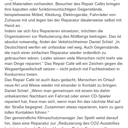
und Materialien vorhanden. Besucher des Repair Cafés bringen
ihre kaputten oder funktionsuntüchtigen Gegenstände,
beispielsweise Möbel, Kleidung, Elektrogeräte, Fahrräder von
Zuhause mit und legen bei der Reparatur idealerweise selbst mit
Hand an.
Indem sie sich fürs Reparieren einsetzen, möchten die
Organisatoren zur Reduzierung des Müllbergs beitragen. Das ist
absolut notwendig, findet der Veitshöchheimer Daniel Schiel: „In
Deutschland werfen wir unfassbar viel weg. Auch Gegenstände,
die nach einer einfachen Reparatur wieder ordentlich zu
gebrauchen wären. Leider wissen viele Menschen nicht mehr wie
man Dinge repariert.“ Das Repair Café will ein Zeichen gegen die
Wegwerfgesellschaft setzen – nicht jedoch mit Fachbetrieben in
Konkurrenz treten.
Das Repair Café ist auch dazu gedacht, Menschen im Ortauf
neue Art und Weise wieder mit einander in Kontakt zu bringen.
Daniel Schiel: „Wenn man gemeinsam mit einem bis dahin
unbekannten Nachbarn ein Fahrrad oder einen CD-Spieler
repariert hat, freut man sich, wenn man ihn das nächste Mal auf
der Straße begegnet. Zusammen etwas reparieren, kann zu ganz
tollen Kontakten führen.“
Der gemeindliche Klimaschutzmanager Jan Speth weist darauf
hin, dass eine Reparatur zur „Reduzierung des CO2-Ausstoßes