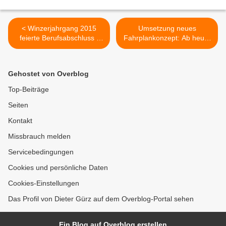
< Winzerjahrgang 2015
Umsetzung neues
feierte Berufsabschluss -
Fahrplankonzept: Ab heute
Spitzenergebnisse für
Verbesserungen auf den
Auszubildende: fünf Mal
Linien 11 und 19 >
sehr gut
Gehostet von Overblog
Top-Beiträge
Seiten
Kontakt
Missbrauch melden
Servicebedingungen
Cookies und persönliche Daten
Cookies-Einstellungen
Das Profil von Dieter Gürz auf dem Overblog-Portal sehen
Ein Blog auf Overblog erstellen