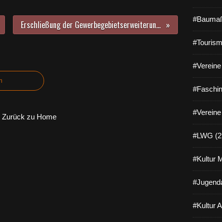
#Baumaß
Erschließung der Gewerbegebietserweiterung schreitet voran - Noch sechs Baugrundstücke zu haben - Sachstand laut Info-Gang der Gemeinde 2015 - Teil 2
#Tourism
#Vereine 
n
#Faschin
#Vereine
Zurück zu Home
#LWG (2
#Kultur 
#Jugenda
#Kultur 