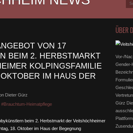
ÜBER 
ANGEBOT VON 17
 BEIM 2. HERBSTMARKT
Vor-/Nac
EIMER KOLPINGSFAMILIE
Gender-H
Bezeichn
. OKTOBER IM HAUS DER
Formulie
Geschlec
n Dieter Gürz
Vertretun
Gürz Die
,
#Brauchtum-Heimatpflege
ausschli
Plattform
Zusendun