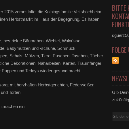
BITTE 
2015 veranstaltet die Kolpingsfamilie Veitshöchheim
KONTA
 einen Herbstmarkt im Haus der Begegnung. Es haben
FUNKTI
dguerz5
te, bestrickte Bäumchen, Wichtel, Walnüsse,
FOLGE
lade, Babymützen und -schuhe, Schmuck,
pen, Schals, Mützen, Tiere, Puschen, Taschen, Tücher
bstliche Dekorationen, Näharbeiten, Karten, Traumfänger
der Puppen und Teddys wieder gesund macht.
NEWSL
esorgt mit herzhaften Herbstgerichten, Federweißer,
und Torten.
Gib Dein
zukünftig
itmachen ein.
E-
Mail