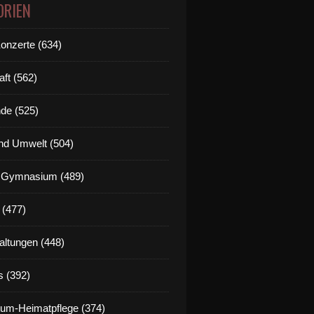
ORIEN
Konzerte (634)
aft (562)
de (525)
nd Umwelt (504)
g Gymnasium (489)
 (477)
altungen (448)
s (392)
um-Heimatpflege (374)