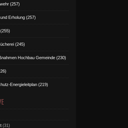
wehr (257)
t und Erholung (257)
(255)
Bücherei (245)
nahmen Hochbau Gemeinde (230)
226)
hutz-Energieleitplan (219)
VE
t
(31)