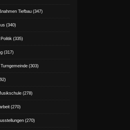
nahmen Tiefbau (347)
us (340)
Politik (335)
g (317)
 Turngemeinde (303)
92)
Musikschule (278)
rbeit (270)
Ausstellungen (270)