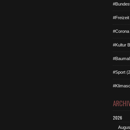
#Bundes
#Freizei
#Corona 
#Kultur 
#Baumaß
#Sport (
#Klimasc
ARCHI
2026
Augus