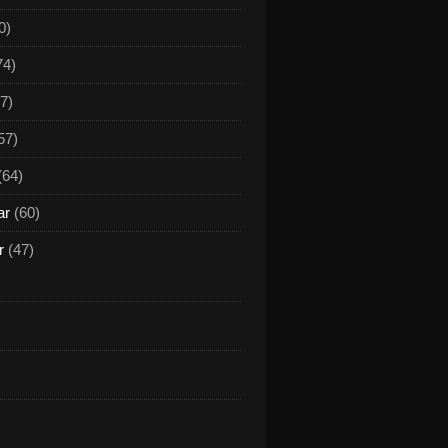
0)
74)
7)
57)
(64)
ar
(60)
r
(47)