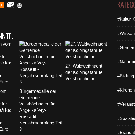
KATEG
0
#Kultur 
#Wirtsch
NNTE:
#Gemein
#Natur u
27. Waldweihnacht
der Kolpingsfamilie
#Bildun
Veitshöchheim
#Kirchen
vom
Bürgermedaille der
Gemeinde
 für
Veitshöchheim für
#Veranst
frika:
Angelika Vey-
Rossellit -
#Soziale
im
Neujahrsempfang Teil
Euro
3
#Braucht