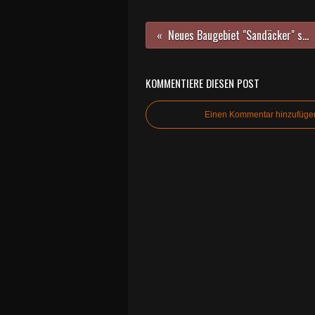
Neues Baugebiet "Sandäcker" sieht 321 Wohneinheiten vor - Sachstand laut Info-Gang der Gemeinde 2015 - Teil 1
KOMMENTIERE DIESEN POST
Einen Kommentar hinzufüge