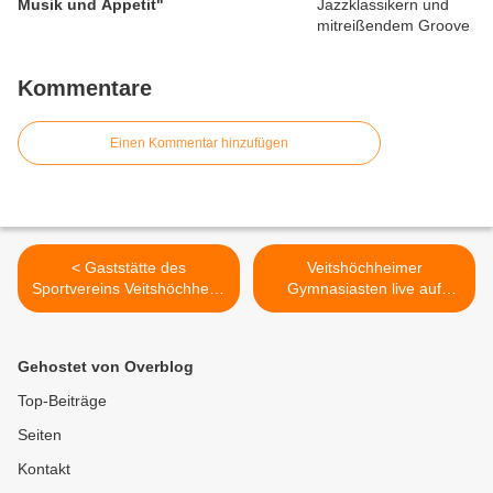
Musik und Appetit"
Kommentare
Einen Kommentar hinzufügen
< Gaststätte des
Veitshöchheimer
Sportvereins Veitshöchheim
Gymnasiasten live auf
heißt nun nach
Würzburg Radio am 22.
Neuverpachtung Taverna
Juli, 14 Uhr >
"Der Grieche" -
Gehostet von Overblog
Vielversprechende
Anlaufphase
Top-Beiträge
Seiten
Kontakt