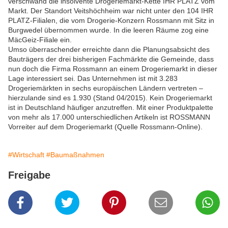
verschwand die insolvente Drogeriemarkt-Kette IHR PLATZ vom
Markt. Der Standort Veitshöchheim war nicht unter den 104 IHR
PLATZ-Filialen, die vom Drogerie-Konzern Rossmann mit Sitz in
Burgwedel übernommen wurde. In die leeren Räume zog eine
MäcGeiz-Filiale ein.
Umso überraschender erreichte dann die Planungsabsicht des
Bauträgers der drei bisherigen Fachmärkte die Gemeinde, dass
nun doch die Firma Rossmann an einem Drogeriemarkt in dieser
Lage interessiert sei. Das Unternehmen ist mit 3.283
Drogeriemärkten in sechs europäischen Ländern vertreten –
hierzulande sind es 1.930 (Stand 04/2015). Kein Drogeriemarkt
ist in Deutschland häufiger anzutreffen. Mit einer Produktpalette
von mehr als 17.000 unterschiedlichen Artikeln ist ROSSMANN
Vorreiter auf dem Drogeriemarkt (Quelle Rossmann-Online).
#Wirtschaft
#Baumaßnahmen
Freigabe