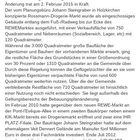
Änderung trat am 2. Februar 2015 in Kraft.
Der vom Planungsbüro Johann Steingraber in Holzkirchen
konzipierte Rossmann-Drogerie-Markt wurde als eingeschossiges
Gebäude entlang dem Fuß-/Radweg bis zur Ecke des
REWEMarktes ausgeführt, mit einer Verkaufsfläche von 750
Quadratmeter und Nebenräumen (Sozialbereich, Lager, etc) mit
120 Quadratmeter.
Während die 3.000 Quadratmeter große Baufläche der
Eigentümer und Bauherr der vorhandenen Märkte erwarb, ging
die restliche Fläche des Grundstückes in einer Größenordnung
von 30 Prozent oder 1310 Quadratmeter an die Gemeinde über.
Durch diese Regelung können die Geflügelzüchter die an sie vom
bisherigen Eigentümer verpachtete Fläche von rund 600
Quadratmeter weiterhin nutzen. Über die der Gemeinde
verbleibende Restfläche von 710 Quadratmeter ist hinsichtlich
einer Nutzung noch nicht entschieden. Sie liegt außerhalb des
Geltungsbereichs der Bebauungsplanänderung.
Im Februar 2010 hatte gegenüber dem neuen REWE-Markt an
der Pont-l'Evêque-Allee in einem zweiten Baukörper neben einem
KIK-Markt bereits ein Drogeriemarkt eröffnet und zwar eine IHR
PLATZ-Filiale. Der Bauträger Johann Steingraber hatte auf dem
ehemaligem Veit Dennert Gelände am Mainufer fünf Millionen
Euro in diese drei Fachmärkte investiert. Ende Juli 2012