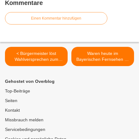
Kommentare
Einen Kommentar hinzufügen
< Bürgermeister löst
Waren heute im
Wahlversprechen zum
Bayerischen Fernsehen zu
verbesserten Brandschutz
bestaunen: Fat Bikes des
ein - Zweites
Veitshöchheimer
Feuerwehrhaus im
Fahrradhändlers Stefan
Gehostet von Overblog
Veitshöchheimer Norden
Einberger - Fette Räder für
übergeben
schlechtes Wetter im
Top-Beiträge
Gelände >
Seiten
Kontakt
Missbrauch melden
Servicebedingungen