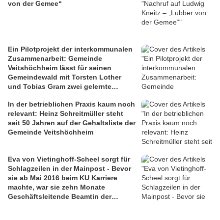
von der Gemee“
Ein Pilotprojekt der interkommunalen
Zusammenarbeit: Gemeinde
Veitshöchheim lässt für seinen
Gemeindewald mit Torsten Lother
und Tobias Gram zwei gelernte
Schreiner als Quereinsteiger zu
In der betrieblichen Praxis kaum noch
Forstwirten durch den Zellinger
relevant: Heinz Schreitmüller steht
Gemeindeförster ausbilden
seit 50 Jahren auf der Gehaltsliste der
Gemeinde Veitshöchheim
Eva von Vietinghoff-Scheel sorgt für
Schlagzeilen in der Mainpost - Bevor
sie ab Mai 2016 beim KU Karriere
machte, war sie zehn Monate
Geschäftsleitende Beamtin der
Gemeinde Veitshöchheim