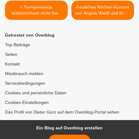
< Turngemeinde
Festliches Kirchen-Konzert
Veitshöchheim ehrte beim
von Angela Wiedl und ihrem
Übungs- und
Ensemble in der
Abteilungsleiterabend
Veitshöchheimer Vituskirche
langjährige Mitglieder
am 4. November 2011 >
Gehostet von Overblog
Top-Beiträge
Seiten
Kontakt
Missbrauch melden
Servicebedingungen
Cookies und persönliche Daten
Cookies-Einstellungen
Das Profil von Dieter Gürz auf dem Overblog-Portal sehen
Ein Blog auf Overblog erstellen