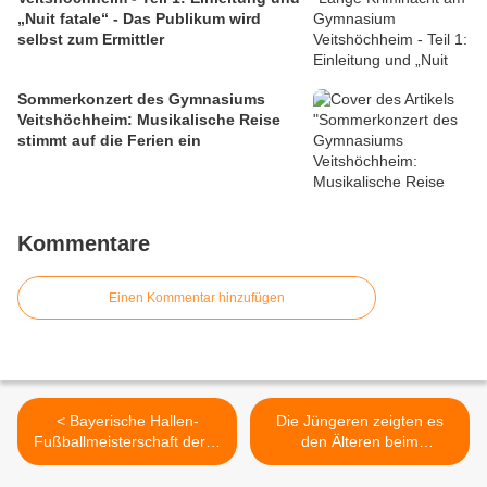
„Nuit fatale“ - Das Publikum wird
selbst zum Ermittler
Sommerkonzert des Gymnasiums
Veitshöchheim: Musikalische Reise
stimmt auf die Ferien ein
Kommentare
Einen Kommentar hinzufügen
< Bayerische Hallen-
Die Jüngeren zeigten es
Fußballmeisterschaft der U
den Älteren beim
15-Juniorinnen in
Hallenfußballturnier der
Veitshöchheim am 27.
Veitshöchheimer