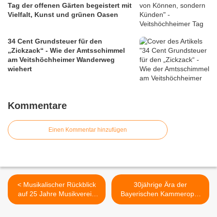
Tag der offenen Gärten begeistert mit
Vielfalt, Kunst und grünen Oasen
34 Cent Grundsteuer für den
„Zickzack“ - Wie der Amtsschimmel
am Veitshöchheimer Wanderweg
wiehert
Kommentare
Einen Kommentar hinzufügen
< Musikalischer Rückblick
30jährige Ära der
auf 25 Jahre Musikverein
Bayerischen Kammeroper
Veitshöchheim im
Veitshöchheim ging mit
idyllischen Pfarrhof
Mozartsommer 2012 zu