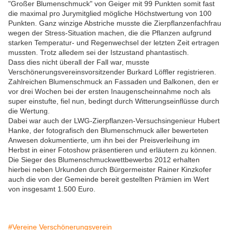
"Großer Blumenschmuck" von Geiger mit 99 Punkten somit fast
die maximal pro Jurymitglied mögliche Höchstwertung von 100
Punkten. Ganz winzige Abstriche musste die Zierpflanzenfachfrau
wegen der Stress-Situation machen, die die Pflanzen aufgrund
starken Temperatur- und Regenwechsel der letzten Zeit ertragen
mussten. Trotz alledem sei der Istzustand phantastisch.
Dass dies nicht überall der Fall war, musste
Verschönerungsvereinsvorsitzender Burkard Löffler registrieren.
Zahlreichen Blumenschmuck an Fassaden und Balkonen, den er
vor drei Wochen bei der ersten Inaugenscheinnahme noch als
super einstufte, fiel nun, bedingt durch Witterungseinflüsse durch
die Wertung.
Dabei war auch der LWG-Zierpflanzen-Versuchsingenieur Hubert
Hanke, der fotografisch den Blumenschmuck aller bewerteten
Anwesen dokumentierte, um ihn bei der Preisverleihung im
Herbst in einer Fotoshow präsentieren und erläutern zu können.
Die Sieger des Blumenschmuckwettbewerbs 2012 erhalten
hierbei neben Urkunden durch Bürgermeister Rainer Kinzkofer
auch die von der Gemeinde bereit gestellten Prämien im Wert
von insgesamt 1.500 Euro.
#Vereine Verschönerungsverein