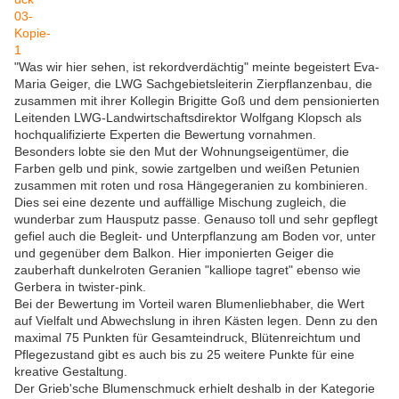
"Was wir hier sehen, ist rekordverdächtig" meinte begeistert Eva-
Maria Geiger, die LWG Sachgebietsleiterin Zierpflanzenbau, die
zusammen mit ihrer Kollegin Brigitte Goß und dem pensionierten
Leitenden LWG-Landwirtschaftsdirektor Wolfgang Klopsch als
hochqualifizierte Experten die Bewertung vornahmen.
Besonders lobte sie den Mut der Wohnungseigentümer, die
Farben gelb und pink, sowie zartgelben und weißen Petunien
zusammen mit roten und rosa Hängegeranien zu kombinieren.
Dies sei eine dezente und auffällige Mischung zugleich, die
wunderbar zum Hausputz passe. Genauso toll und sehr gepflegt
gefiel auch die Begleit- und Unterpflanzung am Boden vor, unter
und gegenüber dem Balkon. Hier imponierten Geiger die
zauberhaft dunkelroten Geranien "kalliope tagret" ebenso wie
Gerbera in twister-pink.
Bei der Bewertung im Vorteil waren Blumenliebhaber, die Wert
auf Vielfalt und Abwechslung in ihren Kästen legen. Denn zu den
maximal 75 Punkten für Gesamteindruck, Blütenreichtum und
Pflegezustand gibt es auch bis zu 25 weitere Punkte für eine
kreative Gestaltung.
Der Grieb'sche Blumenschmuck erhielt deshalb in der Kategorie