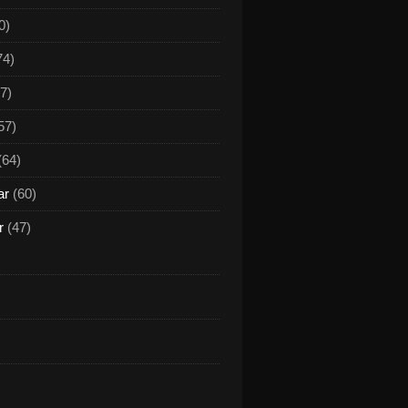
0)
74)
7)
57)
(64)
ar
(60)
r
(47)