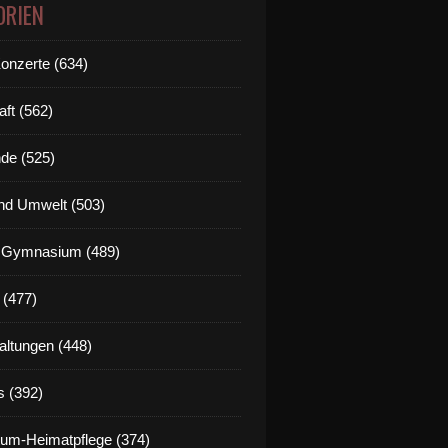
ORIEN
Konzerte (634)
aft (562)
de (525)
nd Umwelt (503)
g Gymnasium (489)
 (477)
altungen (448)
s (392)
um-Heimatpflege (374)