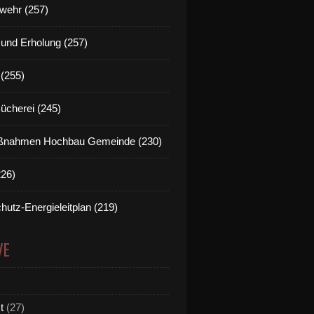
wehr (257)
t und Erholung (257)
(255)
Bücherei (245)
nahmen Hochbau Gemeinde (230)
226)
hutz-Energieleitplan (219)
VE
t
(27)