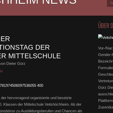
ÜBER 
HER
TIONSTAG DER
Vor-/Nac
R MITTELSCHULE
Gender-H
Bezeichn
von Dieter Gürz
Formulie
HH
Geschlec
Vertretun
Gürz Die
ausschli
 der hervorragend organisierte und besetzte
Plattform
10. Klassen der Mittelschule Veitshöchheim. Ab der
Zusendun
tionsbörse zu Ausbildungsberufen und Chancen als