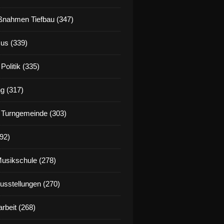
nahmen Tiefbau (347)
us (339)
Politik (335)
g (317)
 Turngemeinde (303)
92)
Musikschule (278)
Ausstellungen (270)
rbeit (268)