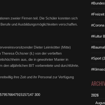
#Bundes
#Freizei
ionen zweier Firmen teil. Die Schüler konnten sich
e Berufe und Ausbildungsmöglichkeiten verschaffen.
#Corona 
#Kultur 
dervereinsvorsitzender Dieter Leimkötter (Mitte)
#Baumaß
heresa Öchsner (li.) von der vertieften
#Sport (
Veitshöchheim aus, die in gewohnter Manier in
den alljährlichen BIT vorbereitete und durchführte.
#Klimasc
eitwillig ihre Zeit und ihr Personal zur Verfügung
ARCHI
2026
Augus