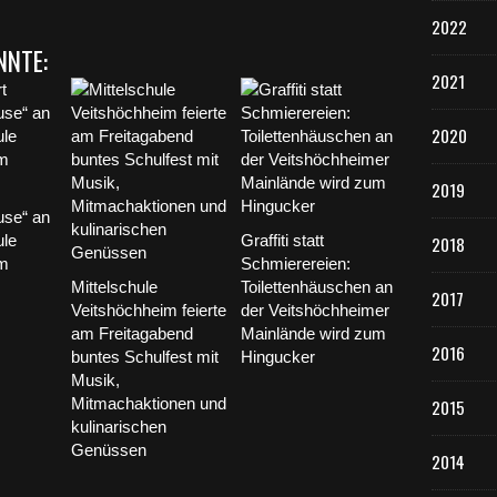
2022
NNTE:
2021
2020
2019
use“ an
ule
Graffiti statt
2018
im
Schmierereien:
Mittelschule
Toilettenhäuschen an
2017
Veitshöchheim feierte
der Veitshöchheimer
am Freitagabend
Mainlände wird zum
2016
buntes Schulfest mit
Hingucker
Musik,
Mitmachaktionen und
2015
kulinarischen
Genüssen
2014