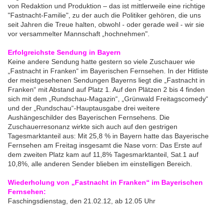
von Redaktion und Produktion – das ist mittlerweile eine richtige
"Fastnacht-Familie", zu der auch die Politiker gehören, die uns
seit Jahren die Treue halten, obwohl - oder gerade weil - wir sie
vor versammelter Mannschaft „hochnehmen".
Erfolgreichste Sendung in Bayern
Keine andere Sendung hatte gestern so viele Zuschauer wie
„Fastnacht in Franken“ im Bayerischen Fernsehen. In der Hitliste
der meistgesehenen Sendungen Bayerns liegt die „Fastnacht in
Franken“ mit Abstand auf Platz 1. Auf den Plätzen 2 bis 4 finden
sich mit dem „Rundschau-Magazin“, „Grünwald Freitagscomedy“
und der „Rundschau“-Hauptausgabe drei weitere
Aushängeschilder des Bayerischen Fernsehens. Die
Zuschauerresonanz wirkte sich auch auf den gestrigen
Tagesmarktanteil aus: Mit 25,8 % in Bayern hatte das Bayerische
Fernsehen am Freitag insgesamt die Nase vorn: Das Erste auf
dem zweiten Platz kam auf 11,8% Tagesmarktanteil, Sat.1 auf
10,8%, alle anderen Sender blieben im einstelligen Bereich.
W
iederholung von „Fastnacht in Franken“ im Bayerischen
Fernsehen:
Faschingsdienstag, den 21.02.12, ab 12.05 Uhr