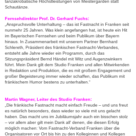
tanzakrobatische Höchstleistungen von Meistergarden statt
Schautänze.
Fernsehdirektor Prof. Dr. Gerhard Fuchs:
„Anspruchsvolle Unterhaltung – das ist Fastnacht in Franken seit
nunmehr 25 Jahren. Was klein angefangen hat, ist heute ein Hit
im Bayerischen Fernsehen und beim Publikum über Bayern
hinaus. In Zusammenarbeit mit unserem Partner Bernhard
Schlereth, Präsident des fränkischen Fastnacht-Verbandes,
entsteht alle Jahre wieder ein Programm, durch das
Sitzungspräsident Bernd Händel mit Witz und Augenzwinkern
führt. Mein Dank gilt dem Studio Franken und allen Mitwirkenden
in Redaktion und Produktion, die es mit großem Engagement und
großer Begeisterung immer wieder schaffen, das Publikum mit
fränkischem Humor bestens zu unterhalten.“
Martin Wagner, Leiter des Studio Franken:
„Die fränkische Fastnacht macht einfach Freude – und uns freut
es natürlich besonders, dass wieder so viele mit uns gelacht
haben. Das macht uns im Jubiläumsjahr auch ein bisschen stolz
– vor allem aber gilt mein Dank all' denen, die diesen Erfolg
möglich machen: Vom Fastnacht-Verband Franken über die
Organisatoren vor Ort bis hin zu den Kolleginnen und Kollegen