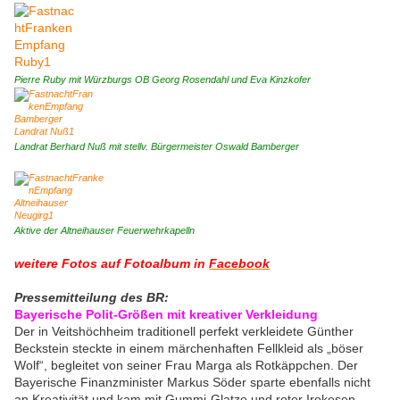
Pierre Ruby mit Würzburgs OB Georg Rosendahl und Eva Kinzkofer
Landrat Berhard Nuß mit stellv. Bürgermeister Oswald Bamberger
Aktive der Altneihauser Feuerwehrkapelln
weitere Fotos auf Fotoalbum in
Facebook
Pressemitteilung des BR:
Bayerische Polit-Größen mit kreativer Verkleidung
Der in Veitshöchheim traditionell perfekt verkleidete Günther
Beckstein steckte in einem märchenhaften Fellkleid als „böser
Wolf“, begleitet von seiner Frau Marga als Rotkäppchen. Der
Bayerische Finanzminister Markus Söder sparte ebenfalls nicht
an Kreativität und kam mit Gummi-Glatze und roter Irokesen-