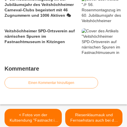
Jubiläumsjahr des Veitshöchheimer
Carneval-Clubs begeistert mit 46
Zugnummern und 1006 Aktiven 🎭
Veitshöchheimer SPD-Ortsverein auf
närrischen Spuren im
Fastnachtmuseum in Kitzingen
Kommentare
Einen Kommentar hinzufügen
< Fotos von der
Riesenklaumauk und
Kultsendung "Fastnacht in
Fernsehstars auch bei der
Franken"
zweiten Fränkischen