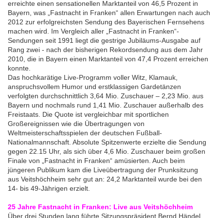
erreichte einen sensationellen Marktanteil von 46,5 Prozent in
Bayern, was „Fastnacht in Franken“ allen Erwartungen nach auch
2012 zur erfolgreichsten Sendung des Bayerischen Fernsehens
machen wird. Im Vergleich aller „Fastnacht in Franken“-
Sendungen seit 1991 liegt die gestrige Jubiläums-Ausgabe auf
Rang zwei - nach der bisherigen Rekordsendung aus dem Jahr
2010, die in Bayern einen Marktanteil von 47,4 Prozent erreichen
konnte.
Das hochkarätige Live-Programm voller Witz, Klamauk,
anspruchsvollem Humor und erstklassigen Gardetänzen
verfolgten durchschnittlich 3,64 Mio. Zuschauer – 2,23 Mio. aus
Bayern und nochmals rund 1,41 Mio. Zuschauer außerhalb des
Freistaats. Die Quote ist vergleichbar mit sportlichen
Großereignissen wie die Übertragungen von
Weltmeisterschaftsspielen der deutschen Fußball-
Nationalmannschaft. Absolute Spitzenwerte erzielte die Sendung
gegen 22.15 Uhr, als sich über 4,6 Mio. Zuschauer beim großen
Finale von „Fastnacht in Franken“ amüsierten. Auch beim
jüngeren Publikum kam die Liveübertragung der Prunksitzung
aus Veitshöchheim sehr gut an: 24,2 Marktanteil wurde bei den
14- bis 49-Jährigen erzielt.
25 Jahre Fastnacht in Franken: Live aus Veitshöchheim
Über drei Stunden lang führte Sitzungspräsident Bernd Händel