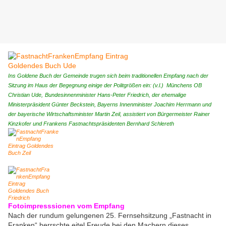
Ins Goldene Buch der Gemeinde trugen sich beim traditionellen Empfang nach der
Sitzung im Haus der Begegnung einige der Politgrößen ein: (v.l.) Münchens OB
Christian Ude,
Bundesinnenminister Hans-Peter Friedrich
, der ehemalige
Ministerpräsident Günter Beckstein, Bayerns Innenminister Joachim Herrmann und
der bayerische Wirtschaftsminister Martin Zeil, assistiert von Bürgermeister Rainer
Kinzkofer und Frankens Fastnachtspräsidenten Bernhard Schlereth
Fotoimpresssionen vom Empfang
Nach der rundum gelungenen 25. Fernsehsitzung „Fastnacht in
Franken“ herrschte eitel Freude bei den Machern dieses