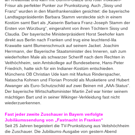
Frisur als perfekter Punker zur Prunksitzung. Auch „Sissy und
Franz“ wurden in den Mainfrankensälen gesichtet: die bayerische
Landtagspräsidentin Barbara Stamm versteckte sich in einem
Kostüm samt Bart als „Kaiserin Barbara Franz-Joseph Stamm der
Ersten von Würzburg“, eingerahmt von ihren Töchtern Sissy und
Claudia. Der bayerische Ministerpräsident Horst Seehofer kam
direkt aus Berlin nach Franken und trug eine leuchtend-lila
Krawatte samt Blumenschmuck auf seinem Jacket. Joachim
Herrmann, der Bayerische Staatsminister des Inneren, sah zum
wiederholten Male als schwarzer Scheriff nach dem Rechten in
Veithöchheim, sein Amtskollege auf Bundesebene, Hans-Peter
Friedrich, hatte sich für ein Indianer-Kostüm entschieden.
Münchens OB Christian Ude kam mit Markus Rinderspacher,
Natascha Kohnen und Florian Pronold als Musketiere und Hubert
Aiwanger als Euro-Schutzschild auf zwei Beinen mit „AAA-Status“.
Der bayerische Wirtschaftsminister Martin Zeil war hinter seinem
mächtigen Bart und in seiner Wikinger-Verkleidung fast nicht
wiederzuerkennen.
Fast jeder zweite Zuschauer in Bayern verfolgte
Jubiläumssendung von „Fastnacht in Franken“
Seit 25 Jahren begeistert die TV-Prunksitzung aus Veitshöchheim
die Zuschauer. Die Jubiläums-Ausgabe von gestern Abend