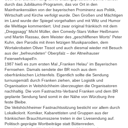
durch das Jubiläums-Programm, das vor Ort in den
Mainfrankensälen von der bayerischen Prominenz aus Politik,
Wirtschaft und Kirche verfolgt wurde. Den Großen und Mächtigen
im Land wurde der Spiegel vorgehalten und mit Witz und Humor
die Weltlage kommentiert. Und zwar original fränkisch mit dem
„Dreggsagg“ Michl Müller, den Comedy-Stars Volker Heißmann
und Martin Rassau, dem Meister des „geschliffenen Worts“ Peter
Kuhn, den Parodis mit ihren fetzigen Musikparodien, dem
Wortakrobaten Oliver Tissot und auch diesmal wieder mit Besuch
aus der „befreundeten“ Oberpfalz – der Altneihauser
Feierwehrkapell’n.
1987 hieß es zum ersten Mal „Franken Helau“ im Bayerischen
Fernsehen. Damals sendete der BR noch aus dem
oberfränkischen Lichtenfels. Eigentlich sollte die Sendung
turnusgemäß durch Franken ziehen, aber Logistik und
Organisation in Veitshöchheim überzeugten die Organisatoren
nachhaltig. Die vom Fastnachts-Verband Franken und dem BR
geplante Sendung fand somit in der Nähe von Würzburg ihre
feste Bleibe.
Die Veitshöchheimer Fastnachtssitzung besticht vor allem durch
Lokalkolorit. Komiker, Kabarettisten und Gruppen aus der
fränkischen Brauchtumsszene treten in der Livesendung auf.
Politisch geprägte Wortbeiträge statt Büttenreden,