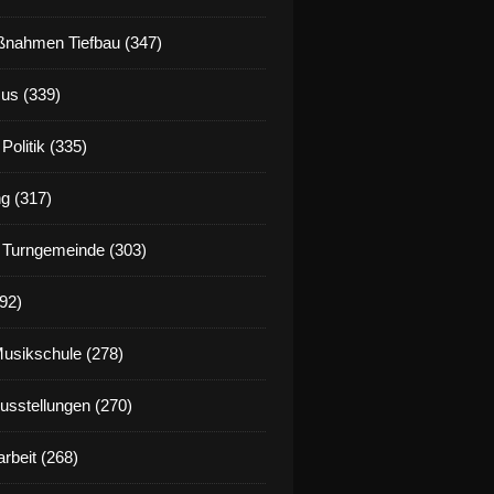
nahmen Tiefbau (347)
us (339)
Politik (335)
g (317)
 Turngemeinde (303)
92)
Musikschule (278)
Ausstellungen (270)
rbeit (268)