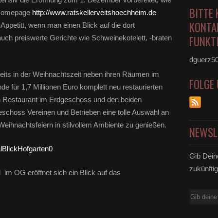
BITTE 
n Homepage
http://www.ratskellerveitshoechheim.de
KONTA
ppetitt, wenn man einen Blick auf die dort
FUNKTI
 auch preiswerte Gerichte wie Schweinekotelett, -braten
dguerz5
reits in der Weihnachtszeit neben ihren Räumen im
FOLGE
 für 1,7 Millionen Euro komplett neu restaurierten
ten Restaurant im Erdgeschoss und den beiden
choss Vereinen und Betrieben eine tolle Auswahl an
Weihnachtsfeiern in stilvollem Ambiente zu genießen.
NEWSL
Gib Dein
zukünftig
 im OG eröffnet sich ein Blick auf das
E-
Mail