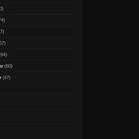
0)
74)
7)
57)
(64)
ar
(60)
r
(47)