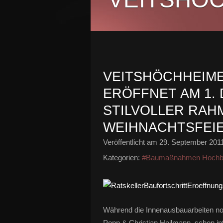
VEITSHÖCHHEIM
ERÖFFNET AM 1. 
STILVOLLER RAH
WEIHNACHTSFEI
Veröffentlicht am
29. September 201
Kategorien:
#Baumaßnahmen Hochb
Während die Innenausbauarbeiten noc
Popp & Christian Heilmann schon int