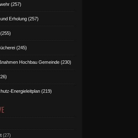
wehr (257)
t und Erholung (257)
(255)
Bücherei (245)
nahmen Hochbau Gemeinde (230)
226)
hutz-Energieleitplan (219)
VE
t
(27)