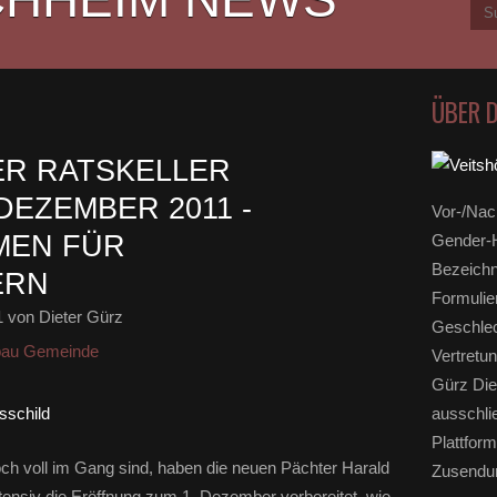
ÜBER 
ER RATSKELLER
DEZEMBER 2011 -
Vor-/Nac
MEN FÜR
Gender-H
Bezeichn
ERN
Formulie
1
von Dieter Gürz
Geschlec
au Gemeinde
Vertretun
Gürz Die
ausschli
Plattform
h voll im Gang sind, haben die neuen Pächter Harald
Zusendun
ensiv die Eröffnung zum 1. Dezember vorbereitet, wie