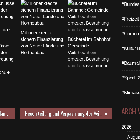
#Bundes
#Freizei
Millionenkredite
#Corona 
sichern Finanzierung
Bücherei im Bahnhof:
üsse
von Neuer Lände und
Gemeinde
#Kultur 
der
Hortneubau
Veitshöchheim
reuung
erneuert Bestuhlung
#Baumaß
und Terrassenmöbel
chule
#Sport (
#Klimasc
ARCHI
Veitshöchheimer Ökumene: Erntedank-Gaben für die "Würzburger Tafel"
Neueinteilung und Verpachtung der Veitshöchheimer Jagdreviere ab 2012
2026
Augus