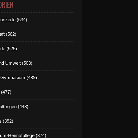
ORIEN
Konzerte (634)
aft (562)
de (525)
nd Umwelt (503)
g Gymnasium (489)
 (477)
altungen (448)
s (392)
um-Heimatpflege (374)