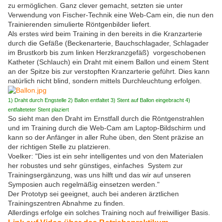
zu ermöglichen. Ganz clever gemacht, setzten sie unter
Verwendung von Fischer-Technik eine Web-Cam ein, die nun den
Trainierenden simulierte Röntgenbilder liefert.
Als erstes wird beim Training in den bereits in die Kranzarterie
durch die Gefäße (Beckenarterie, Bauchschlagader, Schlagader
im Brustkorb bis zum linken Herzkranzgefäß) vorgeschobenen
Katheter (Schlauch) ein Draht mit einem Ballon und einem Stent
an der Spitze bis zur verstopften Kranzarterie geführt. Dies kann
natürlich nicht blind, sondern mittels Durchleuchtung erfolgen.
1) Draht durch Engstelle 2) Ballon entfaltet 3) Stent auf Ballon eingebracht 4)
entfalteteter Stent plaziert
So sieht man den Draht im Ernstfall durch die Röntgenstrahlen
und im Training durch die Web-Cam am Laptop-Bildschirm und
kann so der Anfänger in aller Ruhe üben, den Stent präzise an
der richtigen Stelle zu platzieren.
Voelker: "Dies ist ein sehr intelligentes und von den Materialen
her robustes und sehr günstiges, einfaches System zur
Trainingsergänzung, was uns hilft und das wir auf unseren
Symposien auch regelmäßig einsetzen werden."
Der Prototyp sei geeignet, auch bei anderen ärztlichen
Trainingszentren Abnahme zu finden.
Allerdings erfolge ein solches Training noch auf freiwilliger Basis.