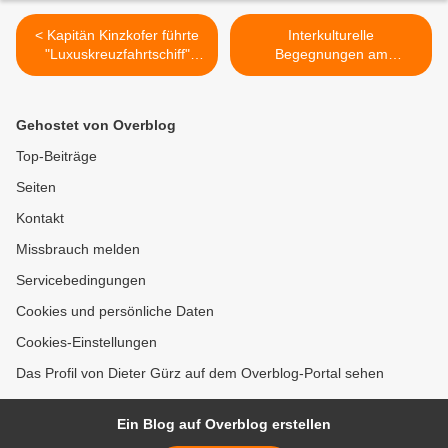
< Kapitän Kinzkofer führte
Interkulturelle
"Luxuskreuzfahrtschiff"
Begegnungen am
Veitshöchheim zu
Gymnasium Veitshöchheim
Rekordergebnis - Bericht
- Kinder aus der
von der Jahresabschluss-
Gemeinschaftsunterkunft
Gehostet von Overblog
Sitzung
feiern mit Sechstklässern
ein Fest der besonderen Art
Top-Beiträge
- Schule beschenkt
Seiten
Flüchtlinge >
Kontakt
Missbrauch melden
Servicebedingungen
Cookies und persönliche Daten
Cookies-Einstellungen
Das Profil von Dieter Gürz auf dem Overblog-Portal sehen
Ein Blog auf Overblog erstellen