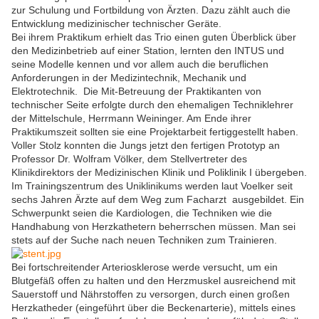
zur Schulung und Fortbildung von Ärzten. Dazu zählt auch die
Entwicklung medizinischer technischer Geräte.
Bei ihrem Praktikum erhielt das Trio einen guten Überblick über
den Medizinbetrieb auf einer Station, lernten den INTUS und
seine Modelle kennen und vor allem auch die beruflichen
Anforderungen in der Medizintechnik, Mechanik und
Elektrotechnik. Die Mit-Betreuung der Praktikanten von
technischer Seite erfolgte durch den ehemaligen Techniklehrer
der Mittelschule, Herrmann Weininger. Am Ende ihrer
Praktikumszeit sollten sie eine Projektarbeit fertiggestellt haben.
Voller Stolz konnten die Jungs jetzt den fertigen Prototyp an
Professor Dr. Wolfram Völker, dem Stellvertreter des
Klinikdirektors der Medizinischen Klinik und Poliklinik I übergeben.
Im Trainingszentrum des Uniklinikums werden laut Voelker seit
sechs Jahren Ärzte auf dem Weg zum Facharzt ausgebildet. Ein
Schwerpunkt seien die Kardiologen, die Techniken wie die
Handhabung von Herzkathetern beherrschen müssen. Man sei
stets auf der Suche nach neuen Techniken zum Trainieren.
Bei fortschreitender Arteriosklerose werde versucht, um ein
Blutgefäß offen zu halten und den Herzmuskel ausreichend mit
Sauerstoff und Nährstoffen zu versorgen, durch einen großen
Herzkatheder (eingeführt über die Beckenarterie), mittels eines