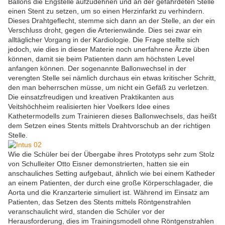
Ballons die Engstelle aufzudehnen und an der gefährdeten Stelle
einen Stent zu setzen, um so einen Herzinfarkt zu verhindern.
Dieses Drahtgeflecht, stemme sich dann an der Stelle, an der ein
Verschluss droht, gegen die Arterienwände. Dies sei zwar ein
alltäglicher Vorgang in der Kardiologie. Die Frage stellte sich
jedoch, wie dies in dieser Materie noch unerfahrene Ärzte üben
können, damit sie beim Patienten dann am höchsten Level
anfangen können. Der sogenannte Ballonwechsel in der
verengten Stelle sei nämlich durchaus ein etwas kritischer Schritt,
den man beherrschen müsse, um nicht ein Gefäß zu verletzen.
Die einsatzfreudigen und kreativen Praktikanten aus
Veitshöchheim realisierten hier Voelkers Idee eines
Kathetermodells zum Trainieren dieses Ballonwechsels, das heißt
dem Setzen eines Stents mittels Drahtvorschub an der richtigen
Stelle.
Wie die Schüler bei der Übergabe ihres Prototyps sehr zum Stolz
von Schulleiter Otto Eisner demonstrierten, hatten sie ein
anschauliches Setting aufgebaut, ähnlich wie bei einem Katheder
an einem Patienten, der durch eine große Körperschlagader, die
Aorta und die Kranzarterie simuliert ist. Während im Einsatz am
Patienten, das Setzen des Stents mittels Röntgenstrahlen
veranschaulicht wird, standen die Schüler vor der
Herausforderung, dies im Trainingsmodell ohne Röntgenstrahlen