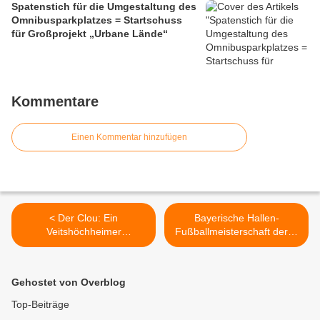
Spatenstich für die Umgestaltung des
Omnibusparkplatzes = Startschuss
für Großprojekt „Urbane Lände“
Kommentare
Einen Kommentar hinzufügen
< Der Clou: Ein
Bayerische Hallen-
Veitshöchheimer
Fußballmeisterschaft der U
Gärtnermeister taucht unter
15-Juniorinnen in
und präsentiert im
Veitshöchheim am 27.
Adamskostüm Pflanzen
Februar 2011- Auslosung
Gehostet von Overblog
unter Wasser
und Pressekonferenz des
BFV >
Top-Beiträge