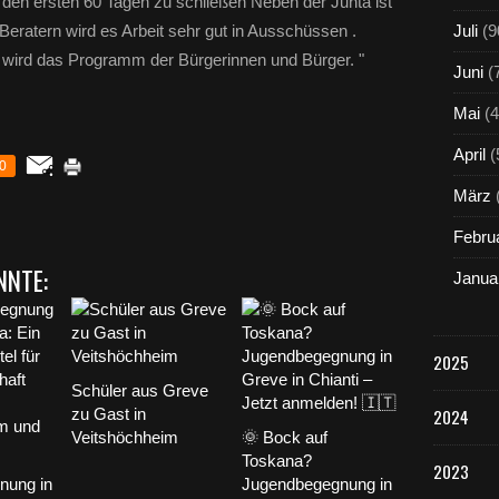
 den ersten 60 Tagen zu schließen Neben der Junta ist
eratern wird es Arbeit sehr gut in Ausschüssen .
Juli
(9
wird das Programm der Bürgerinnen und Bürger. "
Juni
(
Mai
(4
April
(
0
März
Febru
NNTE:
Janua
2025
Schüler aus Greve
zu Gast in
2024
Veitshöchheim
🌞 Bock auf
Toskana?
2023
nung in
Jugendbegegnung in