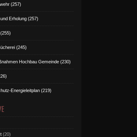
wehr (257)
t und Erholung (257)
(255)
Bücherei (245)
nahmen Hochbau Gemeinde (230)
226)
hutz-Energieleitplan (219)
VE
t
(20)