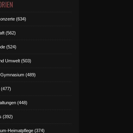
ORIEN
Konzerte (634)
aft (562)
de (524)
nd Umwelt (503)
g Gymnasium (489)
 (477)
altungen (448)
s (392)
um-Heimatpflege (374)