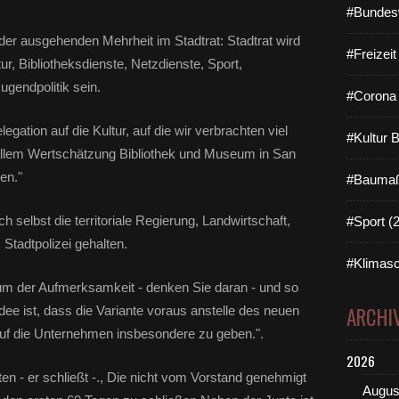
#Bundes
 der ausgehenden Mehrheit im Stadtrat: Stadtrat wird
#Freizei
, Bibliotheksdienste, Netzdienste, Sport,
ugendpolitik sein.
#Corona 
elegation auf die Kultur, auf die wir verbrachten viel
#Kultur 
allem Wertschätzung Bibliothek und Museum in San
den."
#Baumaß
h selbst die territoriale Regierung, Landwirtschaft,
#Sport (
 Stadtpolizei gehalten.
#Klimasc
m der Aufmerksamkeit - denken Sie daran - und so
ARCHI
ee ist, dass die Variante voraus anstelle des neuen
uf die Unternehmen insbesondere zu geben.".
2026
n - er schließt -., Die nicht vom Vorstand genehmigt
Augus