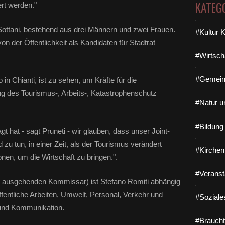
KATEG
rt werden."
 Sottani, bestehend aus drei Männern und zwei Frauen.
#Kultur 
on der Öffentlichkeit als Kandidaten für Stadtrat
#Wirtsch
#Gemein
in Chianti, ist zu sehen, um Kräfte für die
ng des Tourismus-, Arbeits-, Katastrophenschutz
#Natur u
#Bildun
 hat - sagt Pruneti - wir glauben, dass unser Joint-
zu tun, in einer Zeit, als der Tourismus verändert
#Kirchen
nen, um die Wirtschaft zu bringen.".
#Veranst
nd ausgehenden Kommissar) ist Stefano Romiti abhängig
ffentliche Arbeiten, Umwelt, Personal, Verkehr und
#Soziale
n und Kommunikation.
#Braucht