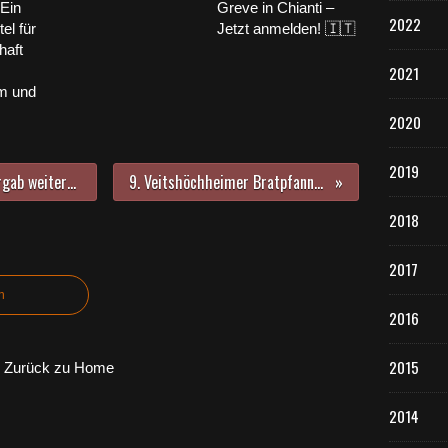
 Ein
Greve in Chianti –
2022
el für
Jetzt anmelden! 🇮🇹
haft
2021
m und
2020
2019
Mainfrankensäle: Gemeinderat vergab weitere Gewerke in Höhe von zwei Millionen Euro brutto und beschloss weitere Verbesserungen
9. Veitshöchheimer Bratpfannenfest des VCC kam bisher trotz tropischer Hitze sehr gut an
2018
2017
n
2016
2015
Zurück zu Home
2014