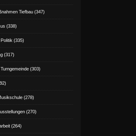
nahmen Tiefbau (347)
us (338)
Politik (335)
g (317)
 Turngemeinde (303)
92)
Musikschule (278)
Ausstellungen (270)
rbeit (264)