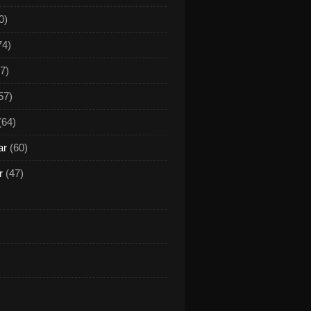
0)
74)
7)
57)
(64)
ar
(60)
r
(47)