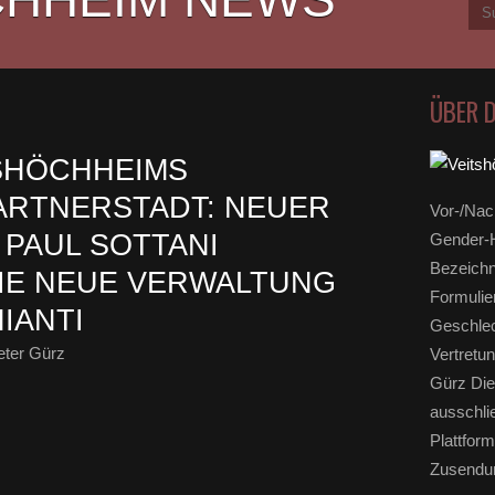
ÜBER 
SHÖCHHEIMS
PARTNERSTADT: NEUER
Vor-/Nac
PAUL SOTTANI
Gender-H
Bezeichn
IE NEUE VERWALTUNG
Formulie
IANTI
Geschlec
eter Gürz
Vertretun
Gürz Die
ausschli
Plattform
Zusendun