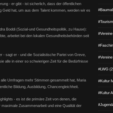
g - er gibt - ist sicherlich, dass der öffentlichen
#Baumaß
ig Geld hat, um aus dem Talent kommen, werden wir es
#Tourism
a Boddi (Sozial-und Gesundheitspolitik, zu Hause):
#Vereine 
ebte, arbeitet bei den lokalen Gesundheitsbehörden seit
#Faschin
 - sagt er - und die Sozialistische Partei von Greve,
#Vereine
e alle in einer so schwierigen Zeit für die Bedürfnisse
#LWG (2
ls alle Umfragen mehr Stimmen gesammelt hat, Maria
#Kultur 
ffentliche Bildung, Ausbildung, Chancengleichheit.
#Kultur 
ighlights - es ist die primäre Zeit von denen, die
#Jugenda
r maximale Zusammenarbeit und eine Qualität der