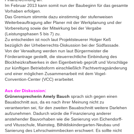
Im Februar 2013 kann somit nun der Baubeginn für das gesamte
Vorhaben erfolgen.
Das Gremium stimmte dazu einstimmig der stufenweisen
Weiterbeauftragung aller Planer mit der Werkplanung und der
Vorbereitung sowie der Mitwirkung bei der Vergabe
(Leistungsphasen 5 bis 7) zu.
Zu entscheiden ist noch laut Projektsteuerer Holger Keß
bezüglich der Urheberrechts-Diskussion bei der Südfassade.
Von der Verwaltung werden nun laut Bürgermeister die
Förderantrage gestellt, die steuerrechtliche Einbindung des
Blockheizkraftwerkes in den Eigenbetrieb geprüft und Vorschläge
zur künftigen Betriebsform einschließlich Pachtvertragsänderung
und einer möglichen Zusammenarbeit mit dem Vogel-
Convention-Center (VCC) erarbeitet.
Aus der Diskussion:
Grünensprecherin Amely Bauch
sprach sich gegen einen
Bauabschnitt aus, da es nach ihrer Meinung nicht zu
verantworten sei, für den zweiten Bauabschnitt weitere Darlehen
aufzunehmen. Dadurch würde die Finanzierung anderer
anstehender Bauvorhaben wie die Sanierung von Eichendorff-
und Vitusschule, Mainsteg, Bilhildiskindergarten-Neubau und
Sanierung des Lehrschwimmbecken erschwert. Es sollte nicht