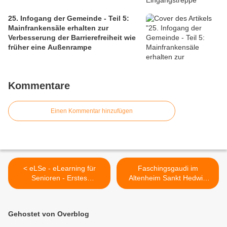
25. Infogang der Gemeinde - Teil 5:
Mainfrankensäle erhalten zur
Verbesserung der Barrierefreiheit wie
früher eine Außenrampe
Kommentare
Einen Kommentar hinzufügen
< eLSe - eLearning für
Faschingsgaudi im
Senioren - Erstes
Altenheim Sankt Hedwig
Präsenztreffen in der
durch die Damen des
Veitshöchheimer Bücherei
Veitshöchheimer
im Bahnhof
Frauenbundes >
Gehostet von Overblog