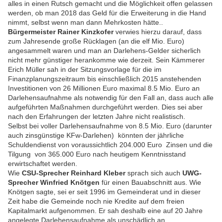
alles in einen Rutsch gemacht und die Möglichkeit offen gelassen
werden, ob man 2018 das Geld für die Erweiterung in die Hand
nimmt, selbst wenn man dann Mehrkosten hätte..
Bürgermeister Rainer Kinzkofer
verwies hierzu darauf, dass
zum Jahresende große Rücklagen (an die elf Mio. Euro)
angesammelt waren und man an Darlehens-Gelder sicherlich
nicht mehr günstiger herankomme wie derzeit. Sein Kämmerer
Erich Müller sah in der Sitzungsvorlage für die im
Finanzplanungszeitraum bis einschließlich 2015 anstehenden
Investitionen von 26 Millionen Euro maximal 8.5 Mio. Euro an
Darlehensaufnahme als notwendig für den Fall an, dass auch alle
aufgeführten Maßnahmen durchgeführt werden. Dies sei aber
nach den Erfahrungen der letzten Jahre nicht realistisch.
Selbst bei voller Darlehensaufnahme von 8.5 Mio. Euro (darunter
auch zinsgünstige KFw-Darlehen) könnten der jährliche
Schuldendienst von voraussichtlich 204.000 Euro Zinsen und die
Tilgung von 365.000 Euro nach heutigem Kenntnisstand
erwirtschaftet werden.
Wie
CSU-Sprecher Reinhard Kleber
sprach sich auch
UWG-
Sprecher Winfried Knötgen
für einen Bauabschnitt aus. Wie
Knötgen sagte, sei er seit 1996 im Gemeinderat und in dieser
Zeit habe die Gemeinde noch nie Kredite auf dem freien
Kapitalmarkt aufgenommen. Er sah deshalb eine auf 20 Jahre
angelegte Darlehensaufnahme als unschädlich an.