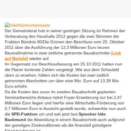
Der Gemeinderat hob in seiner gestrigen Sitzung im Rahmen der
Vorberatung des Haushalts 2012 gegen die zwei Stimmen der
Fraktion Bündnis 90/Die Grünen den Beschluss vom 25. Oktober
2011 über die Ausführung der 12,3 Millionen Euro teuren
Baumaßnahme in zwei zeitliche getrennte Bauabschnitte
(Link
auf Bericht)
wieder auf.
Im Gegensatz zur Beschlussfassung am 25.10.2011 hatten nun
die Planer konkrete Zahlen vorgelegt. Wie aus dem Schaubild
oben zu ersehen, hätten sich die Kosten bei zwei zeitlich
getrennten Abschnitten um über eine Mio. Euro auf 13,38 Mio.
Euro erhöht.
Da die Kosten des zuvor im zweiten Bauabschnitt geplanten
Seminarbereichs-Anbaus nebst Foyer-Erweiterung nur bei 2,47
Millionen Euro liegen und hierfür eine Wirtschafts-Förderung von
0,7 Millionen Euro in Aussicht gestellt wurde, schwenkte nun auch
die
SPD-Fraktion
um und sah jetzt laut
Sprecher Udo
Backmund
die Abwicklung in einem Bauabschnitt auch aufgrund
der günstigen Zinskonditionen als die finanziell günstigere
Finanzrechnung an.