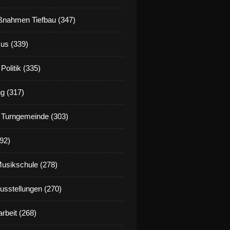
nahmen Tiefbau (347)
us (339)
Politik (335)
g (317)
 Turngemeinde (303)
92)
Musikschule (278)
Ausstellungen (270)
rbeit (268)