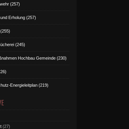
wehr (257)
t und Erholung (257)
(255)
Bücherei (245)
nahmen Hochbau Gemeinde (230)
226)
hutz-Energieleitplan (219)
VE
t
(27)