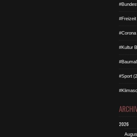
#Bundes
#Freizei
#Corona 
#Kultur 
#Baumaß
#Sport (
#Klimasc
ARCHI
2026
Augus