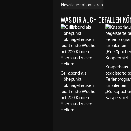
Newsletter abonnieren
WAS DIR AUCH GEFALLEN KÖ
Kasperhaus
Grillabend als
begeisterte b
Höhepunkt:
Ferienprogr
Holznagelhausen
turbulentem
feiert erste Woche
„Rotkäppchen
mit 200 Kindern,
Kasperspiel
Eltern und vielen
Helfern