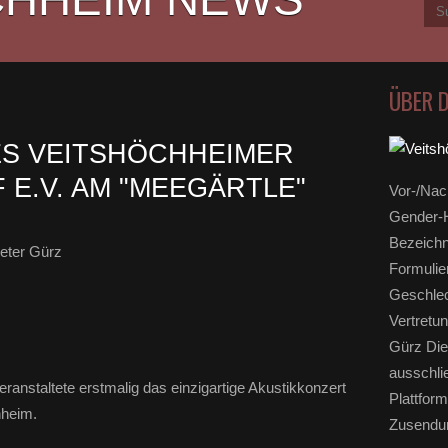
ÜBER 
ES VEITSHÖCHHEIMER
E.V. AM "MEEGÄRTLE"
Vor-/Nac
Gender-H
Bezeichn
eter Gürz
Formulie
Geschlec
Vertretun
Gürz Die
ausschli
anstaltete erstmalig das einzigartige Akustikkonzert
Plattform
hheim.
Zusendun