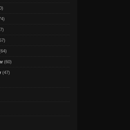
0)
74)
7)
57)
(64)
ar
(60)
r
(47)