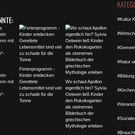
KATEG
NNTE:
#Kultur 
#Wirtsch
#Gemein
#Natur u
Ferienprogramm -
eim
Kinder entdecken:
#Bildun
amm mit
Gerettete
Wo schaut Apollon
Lebensmittel sind viel
eigentlich hin? Sylvia
#Kirchen
“-
zu schade für die
Oelwein ließ Kinder
Tonne
den Rokokogarten
#Veranst
als steinernes
Bilderbuch der
#Soziale
griechischen
Mythologie erleben
#Braucht