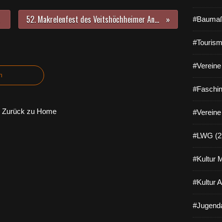
52. Makrelenfest des Veitshöchheimer Anglervereins lockte Tausende von Besuchern an
#Baumaß
#Tourism
#Vereine 
n
#Faschin
Zurück zu Home
#Vereine
#LWG (2
#Kultur 
#Kultur 
#Jugenda