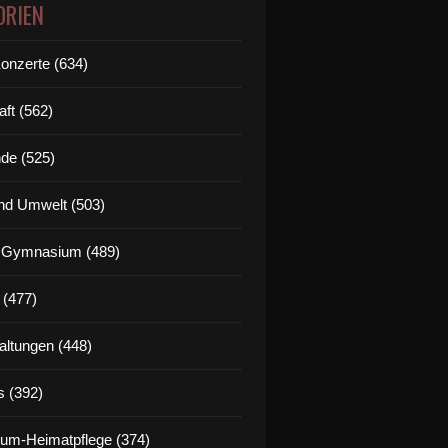
ORIEN
Konzerte (634)
aft (562)
de (525)
nd Umwelt (503)
g Gymnasium (489)
 (477)
altungen (448)
s (392)
um-Heimatpflege (374)