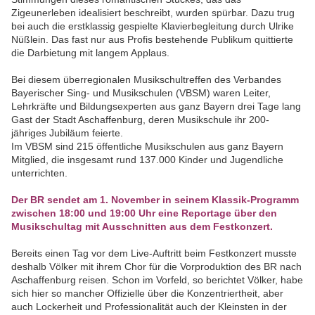
Zigeunerleben idealisiert beschreibt, wurden spürbar. Dazu trug
bei auch die erstklassig gespielte Klavierbegleitung durch Ulrike
Nüßlein. Das fast nur aus Profis bestehende Publikum quittierte
die Darbietung mit langem Applaus.
Bei diesem überregionalen Musikschultreffen des Verbandes
Bayerischer Sing- und Musikschulen (VBSM) waren Leiter,
Lehrkräfte und Bildungsexperten aus ganz Bayern drei Tage lang
Gast der Stadt Aschaffenburg, deren Musikschule ihr 200-
jähriges Jubiläum feierte.
Im VBSM sind 215 öffentliche Musikschulen aus ganz Bayern
Mitglied, die insgesamt rund 137.000 Kinder und Jugendliche
unterrichten.
Der BR sendet am 1. November in seinem Klassik-Programm
zwischen 18:00 und 19:00 Uhr eine Reportage über den
Musikschultag mit Ausschnitten aus dem Festkonzert.
Bereits einen Tag vor dem Live-Auftritt beim Festkonzert musste
deshalb Völker mit ihrem Chor für die Vorproduktion des BR nach
Aschaffenburg reisen. Schon im Vorfeld, so berichtet Völker, habe
sich hier so mancher Offizielle über die Konzentriertheit, aber
auch Lockerheit und Professionalität auch der Kleinsten in der