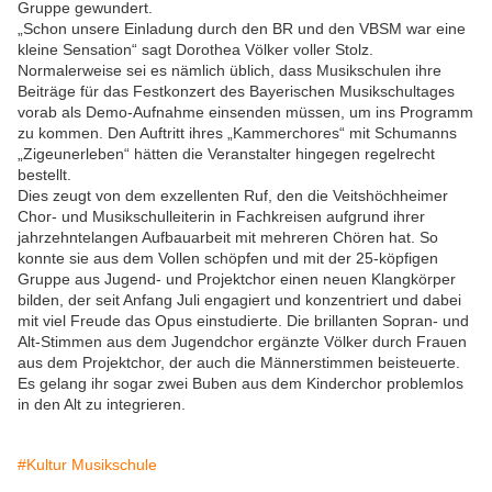
Gruppe gewundert.
„Schon unsere Einladung durch den BR und den VBSM war eine
kleine Sensation“ sagt Dorothea Völker voller Stolz.
Normalerweise sei es nämlich üblich, dass Musikschulen ihre
Beiträge für das Festkonzert des Bayerischen Musikschultages
vorab als Demo-Aufnahme einsenden müssen, um ins Programm
zu kommen. Den Auftritt ihres „Kammerchores“ mit Schumanns
„Zigeunerleben“ hätten die Veranstalter hingegen regelrecht
bestellt.
Dies zeugt von dem exzellenten Ruf, den die Veitshöchheimer
Chor- und Musikschulleiterin in Fachkreisen aufgrund ihrer
jahrzehntelangen Aufbauarbeit mit mehreren Chören hat. So
konnte sie aus dem Vollen schöpfen und mit der 25-köpfigen
Gruppe aus Jugend- und Projektchor einen neuen Klangkörper
bilden, der seit Anfang Juli engagiert und konzentriert und dabei
mit viel Freude das Opus einstudierte. Die brillanten Sopran- und
Alt-Stimmen aus dem Jugendchor ergänzte Völker durch Frauen
aus dem Projektchor, der auch die Männerstimmen beisteuerte.
Es gelang ihr sogar zwei Buben aus dem Kinderchor problemlos
in den Alt zu integrieren.
#Kultur Musikschule