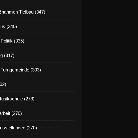
nahmen Tiefbau (347)
us (340)
Politik (335)
g (317)
 Turngemeinde (303)
92)
Musikschule (278)
rbeit (270)
Ausstellungen (270)