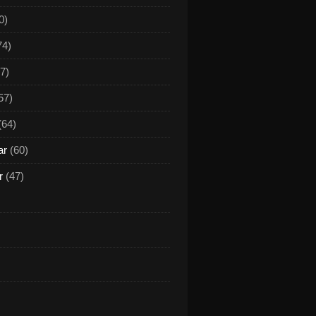
0)
74)
7)
57)
(64)
ar
(60)
r
(47)