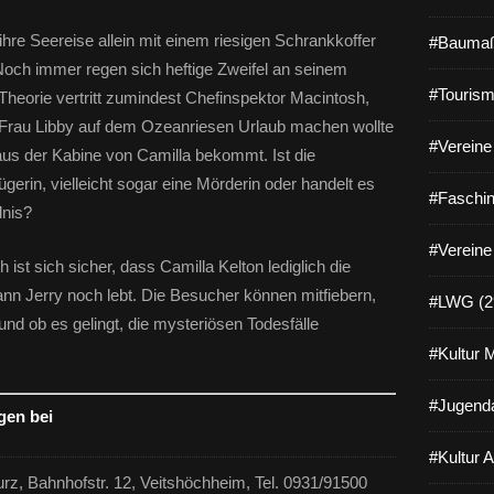
ihre Seereise allein mit einem riesigen Schrankkoffer
#Baumaß
och immer regen sich hef­tige Zweifel an seinem
#Tourism
Theorie vertritt zumindest Chefinspektor Macintosh,
 Frau Libby auf dem Ozeanriesen Urlaub machen wollte
#Vereine 
us der Kabine von Camilla bekommt. Ist die
gerin, vielleicht sogar eine Mörderin oder handelt es
#Faschin
dnis?
#Vereine
h ist sich sicher, dass Camilla Kelton lediglich die
nn Jerry noch lebt. Die Besucher können mitfiebern,
#LWG (2
nd ob es gelingt, die mysteriösen Todesfälle
#Kultur 
#Jugenda
gen bei
#Kultur 
z, Bahnhofstr. 12, Veitshöchheim, Tel. 0931/91500