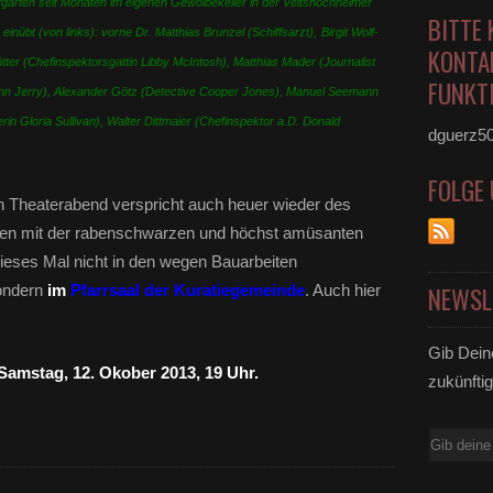
arten seit Monaten im eigenen Gewölbekeller in der Veitshöchheimer
BITTE 
inübt (von links): vorne Dr. Matthias Brunzel (Schiffsarzt),
Birgit Wolf-
KONTA
ötter (Chefinspektorsgattin Libby McIntosh), Matthias Mader (Journalist
FUNKTI
Mann Jerry), Alexander Götz (Detective Cooper Jones), Manuel Seemann
in Gloria Sullivan), Walter Dittmaier (Chefinspektor a.D. Donald
dguerz5
FOLGE
n Theaterabend verspricht auch heuer wieder des
ten mit der rabenschwarzen und höchst amüsanten
dieses Mal nicht in den wegen Bauarbeiten
ondern
im
Pfarrsaal der Kuratiegemeinde
. Auch hier
NEWSL
Gib Dein
Samstag, 12. Okober 2013, 19 Uhr.
zukünftig
E-
Mail