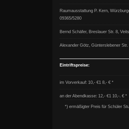
Raumausstattung P. Kern, Würzburger
09365/5280
Bernd Schäfer, Breslauer Str. 8, Vei
Alexander Götz, Günterslebener Str.
Eintriftspreise:
im Vorverkauf: 10,- €1 8,- € *
an der Abendkasse: 12,- €1 10,-. € *
*) ermäßigter Preis für Schüler S