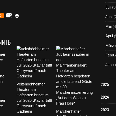
Juli
(9
0
Juni
(
Mai
(4
April
(
NNTE:
März
Febru
Janua
2025
Veitshöchheimer
Theater am
Hofgarten bringt im
2024
mer
Juli 2026 „Kaviar trifft
r:
Currywurst“ nach
2023
Gadheim
Märchenhafter