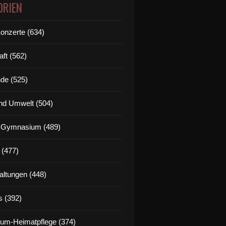
ORIEN
Konzerte (634)
aft (562)
de (525)
nd Umwelt (504)
g Gymnasium (489)
 (477)
altungen (448)
s (392)
um-Heimatpflege (374)