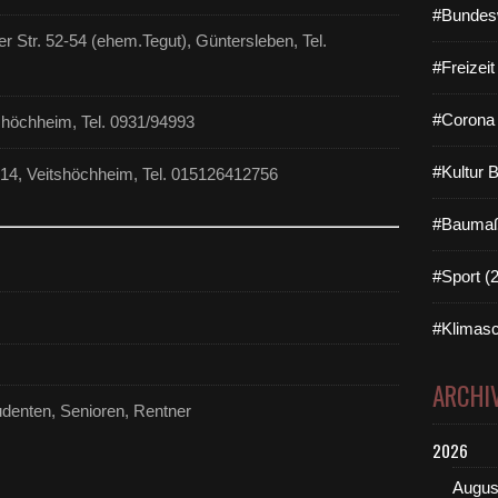
#Bundes
 Str. 52-54 (ehem.Tegut), Güntersleben, Tel.
#Freizei
#Corona 
tshöchheim, Tel. 0931/94993
#Kultur 
 14, Veitshöchheim, Tel. 015126412756
#Baumaß
#Sport (
#Klimasc
ARCHI
tudenten, Senioren, Rentner
2026
Augus