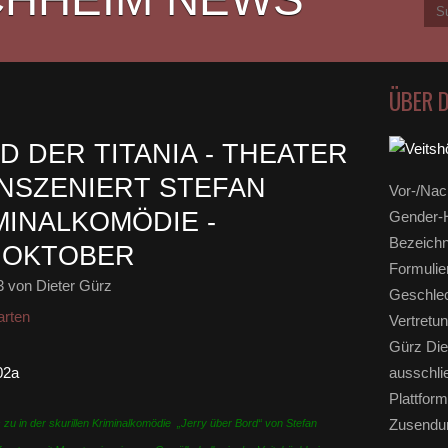
ÜBER 
 DER TITANIA - THEATER
NSZENIERT STEFAN
Vor-/Nac
INALKOMÖDIE -
Gender-H
Bezeichn
. OKTOBER
Formulie
3
von Dieter Gürz
Geschlec
arten
Vertretun
Gürz Die
ausschli
Plattform
Zusendun
 zu in der skurillen Kriminalkomödie
„Jerry über Bord“ von Stefan