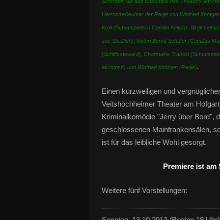
Schröder, die das Ensemble des Theaters am Hofg
Herrnstraßeunter der Regie von Winfried Knötgen e
Kroll (Schauspielerin Camilla Kelton),
Birgit Leimk
Joe Shellfish), hinten Bernd Schäfer (Camillas 
(Schiffssteward), Charmaine Trabold (Schauspieler
.
McIntosh) und Winfried Knötgen (Regie)
Einen kurzweiligen und vergnügliche
Veitshöchheimer Theater am Hofgar
Kriminalkomödie "Jerry über Bord", 
geschlossenen Mainfrankensälen, s
ist für das leibliche Wohl gesorgt.
Premiere ist am 
Weitere fünf Vorstellungen:
Sonntag, 13.10.2013 (Beginn 18 Uhr)