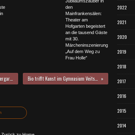
Jubiläumszauber in
2022
ste
den
in
Mainfrankensälen:
Theater am
2021
Hofgarten begeistert
an die tausend Gäste
2020
mit 30.
Märcheninszenierung
2019
„Auf dem Weg zu
Frau Holle“
2018
Livegrillen im Veitshöchheimer Biergarten "Meegärtle" am 3. Oktober mit dem Grillsportverein
Bio trifft Kunst im Gymnasium Veitshöcheim - Imposantes Unterwasserwelt-Bild kreiert
2017
2016
2015
n
2014
Zurück zu Home