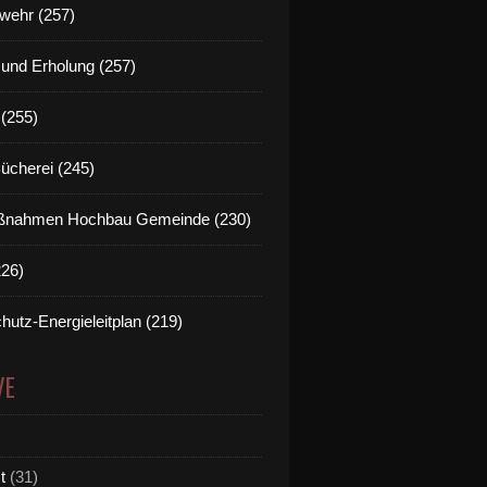
wehr (257)
t und Erholung (257)
(255)
Bücherei (245)
nahmen Hochbau Gemeinde (230)
226)
hutz-Energieleitplan (219)
VE
t
(31)