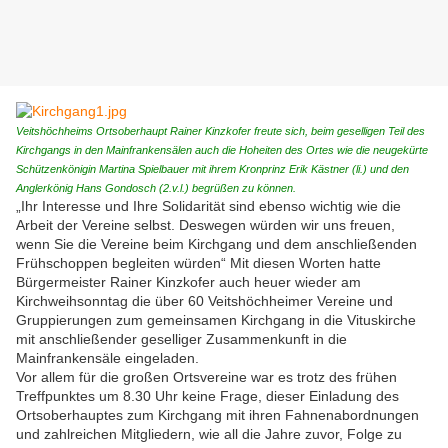
Veitshöchheims Ortsoberhaupt Rainer Kinzkofer freute sich, beim geselligen Teil des
Kirchgangs in den Mainfrankensälen auch die Hoheiten des Ortes wie die neugekürte
Schützenkönigin Martina Spielbauer mit ihrem Kronprinz Erik Kästner (li.) und den
Anglerkönig Hans Gondosch (2.v.l.) begrüßen zu können.
„Ihr Interesse und Ihre Solidarität sind ebenso wichtig wie die
Arbeit der Vereine selbst. Deswegen würden wir uns freuen,
wenn Sie die Vereine beim Kirchgang und dem anschließenden
Frühschoppen begleiten würden“ Mit diesen Worten hatte
Bürgermeister Rainer Kinzkofer auch heuer wieder am
Kirchweihsonntag die über 60 Veitshöchheimer Vereine und
Gruppierungen zum gemeinsamen Kirchgang in die Vituskirche
mit anschließender geselliger Zusammenkunft in die
Mainfrankensäle eingeladen.
Vor allem für die großen Ortsvereine war es trotz des frühen
Treffpunktes um 8.30 Uhr keine Frage, dieser Einladung des
Ortsoberhauptes zum Kirchgang mit ihren Fahnenabordnungen
und zahlreichen Mitgliedern, wie all die Jahre zuvor, Folge zu