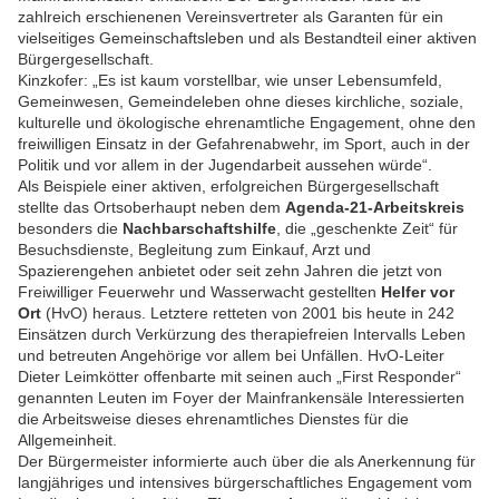
zahlreich erschienenen Vereinsvertreter als Garanten für ein
vielseitiges Gemeinschaftsleben und als Bestandteil einer aktiven
Bürgergesellschaft.
Kinzkofer: „Es ist kaum vorstellbar, wie unser Lebensumfeld,
Gemeinwesen, Gemeindeleben ohne dieses kirchliche, soziale,
kulturelle und ökologische ehrenamtliche Engagement, ohne den
freiwilligen Einsatz in der Gefahrenabwehr, im Sport, auch in der
Politik und vor allem in der Jugendarbeit aussehen würde“.
Als Beispiele einer aktiven, erfolgreichen Bürgergesellschaft
stellte das Ortsoberhaupt neben dem
Agenda-21-Arbeitskreis
besonders die
Nachbarschaftshilfe
, die „geschenkte Zeit“ für
Besuchsdienste, Begleitung zum Einkauf, Arzt und
Spazierengehen anbietet oder seit zehn Jahren die jetzt von
Freiwilliger Feuerwehr und Wasserwacht gestellten
Helfer vor
Ort
(HvO) heraus. Letztere retteten von 2001 bis heute in 242
Einsätzen durch Verkürzung des therapiefreien Intervalls Leben
und betreuten Angehörige vor allem bei Unfällen. HvO-Leiter
Dieter Leimkötter offenbarte mit seinen auch „First Responder“
genannten Leuten im Foyer der Mainfrankensäle Interessierten
die Arbeitsweise dieses ehrenamtliches Dienstes für die
Allgemeinheit.
Der Bürgermeister informierte auch über die als Anerkennung für
langjähriges und intensives bürgerschaftliches Engagement vom