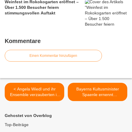
Weinfest im Rokokogarten eröffnet –
Über 1.500 Besucher feiern
stimmungsvollen Auftakt
Kommentare
Einen Kommentar hinzufügen
< Angela Wiedl und ihr
Bayerns Kultusminister
Ensemble verzauberten in
Spaenle ernennt
der Veitshöchheimer
Gymnasium Veitshöchheim
Vituskirche die 230
zur „MINT-freundlichen
Besucher mit
Schule“ >
Gehostet von Overblog
"Himmelsmusik"
Top-Beiträge