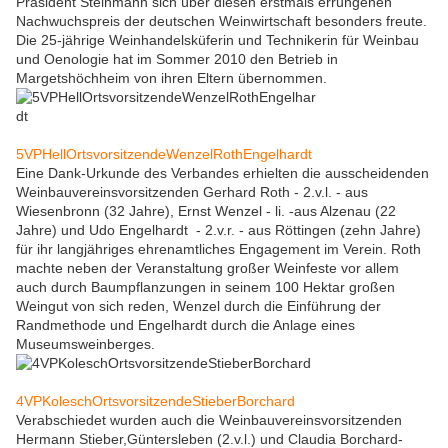
Präsident Steinmann sich über diesen erstmals errungenen
Nachwuchspreis der deutschen Weinwirtschaft besonders freute.
Die 25-jährige Weinhandelsküferin und Technikerin für Weinbau
und Oenologie hat im Sommer 2010 den Betrieb in
Margetshöchheim von ihren Eltern übernommen.
5VPHellOrtsvorsitzendeWenzelRothEngelhardt
Eine Dank-Urkunde des Verbandes erhielten die ausscheidenden
Weinbauvereinsvorsitzenden Gerhard Roth - 2.v.l. - aus
Wiesenbronn (32 Jahre), Ernst Wenzel - li. -aus Alzenau (22
Jahre) und Udo Engelhardt - 2.v.r. - aus Röttingen (zehn Jahre)
für ihr langjähriges ehrenamtliches Engagement im Verein. Roth
machte neben der Veranstaltung großer Weinfeste vor allem
auch durch Baumpflanzungen in seinem 100 Hektar großen
Weingut von sich reden, Wenzel durch die Einführung der
Randmethode und Engelhardt durch die Anlage eines
Museumsweinberges.
4VPKoleschOrtsvorsitzendeStieberBorchard
Verabschiedet wurden auch die Weinbauvereinsvorsitzenden
Hermann Stieber,Güntersleben (2.v.l.) und Claudia Borchard-