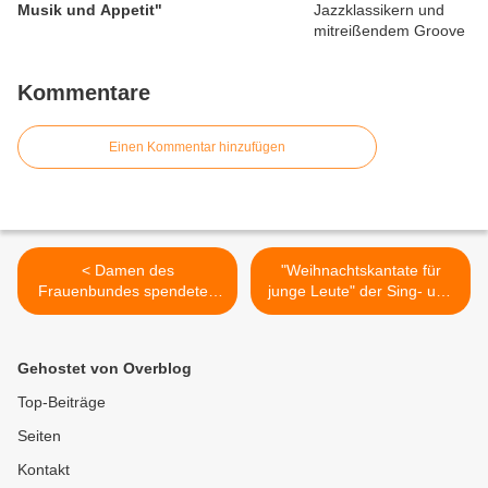
Musik und Appetit"
Kommentare
Einen Kommentar hinzufügen
< Damen des
"Weihnachtskantate für
Frauenbundes spendeten
junge Leute" der Sing- und
auch für die Kinderfond-
Musikschule Veitshöchheim
Stiftung „Glück im Unglück“
>
Gehostet von Overblog
Top-Beiträge
Seiten
Kontakt