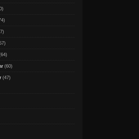
0)
74)
7)
57)
(64)
ar
(60)
r
(47)