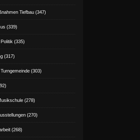
nahmen Tiefbau (347)
us (339)
Politik (335)
g (317)
 Turngemeinde (303)
92)
Musikschule (278)
Ausstellungen (270)
rbeit (268)