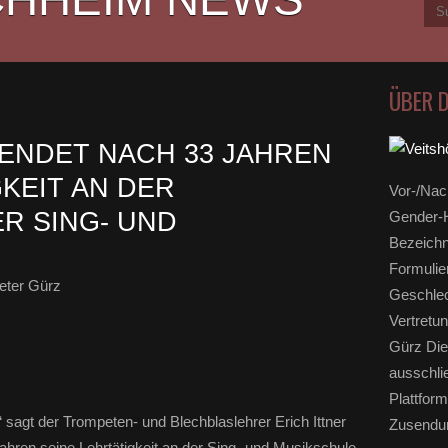
ÜBER 
EENDET NACH 33 JAHREN
KEIT AN DER
Vor-/Nac
R SING- UND
Gender-H
Bezeichn
Formulie
eter Gürz
Geschlec
Vertretun
Gürz Die
ausschli
Plattform
“ sagt der Trompeten- und Blechblaslehrer Erich Ittner
Zusendun
ahren seine Lehrtätigkeit an der Sing- und Musikschule