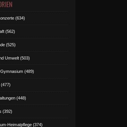
ORIEN
Konzerte (634)
aft (562)
de (525)
nd Umwelt (503)
g Gymnasium (489)
 (477)
altungen (448)
s (392)
um-Heimatpflege (374)