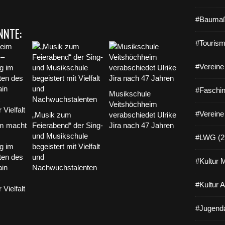
#Baumaß
NNTE:
#Tourism
#Vereine 
#Faschin
Musikschule
Veitshöchheim
#Vereine
„Musik zum
verabschiedet Ulrike
im macht
Feierabend“ der Sing-
Jira nach 47 Jahren
und Musikschule
#LWG (2
g im
begeistert mit Vielfalt
ten des
und
#Kultur 
in
Nachwuchstalenten
#Kultur 
Vielfalt
#Jugenda