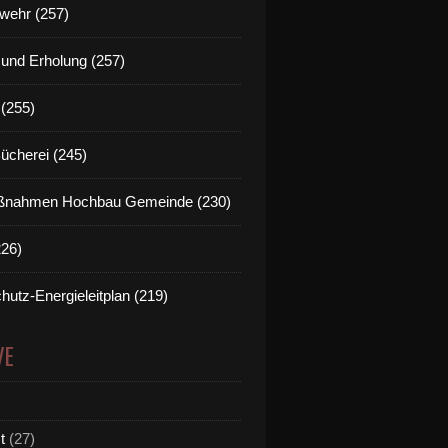
wehr (257)
t und Erholung (257)
(255)
Bücherei (245)
nahmen Hochbau Gemeinde (230)
226)
hutz-Energieleitplan (219)
VE
t
(27)