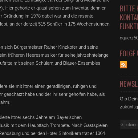
BITTE 
 Hier gehörte er quasi schon zum Inventar, denn er
KONTA
 der Gründung im 1978 dabei war und die rasante
FUNKTI
rlebt, an der derzeit 515 Schüler in 175 Wochenstunden
dguerz5
en sich Bürgermeister Rainer Kinzkofer und seine
FOLGE
beim früheren Heeresmusiker für seine jahrzehntelange
uftritte mit seinen Schülern und Bläser-Ensembles
NEWSL
iere sie mit Ittner einen geradlinigen, ruhigen und
r geschätzt habe und der ihr sehr geholfen habe, als
Gib Dein
nahm.
zukünftig
ierte Ittner sechs Jahre am Bayerischen
E-
Musik mit dem Hauptfach Trompete. Nach Gastspielen
Mail
ndsburg und bei den Hofer Sinfonikern trat er 1964