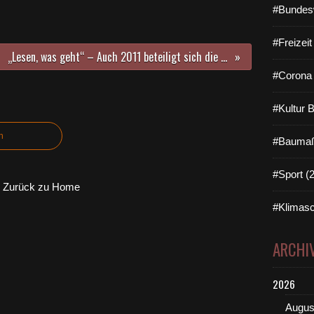
#Bundes
#Freizei
„Lesen, was geht“ – Auch 2011 beteiligt sich die Veitshöchheimer Bücherei im Bahnhof am Sommerferien-Leseclub
#Corona 
#Kultur 
n
#Baumaß
#Sport (
Zurück zu Home
#Klimasc
ARCHI
2026
Augus