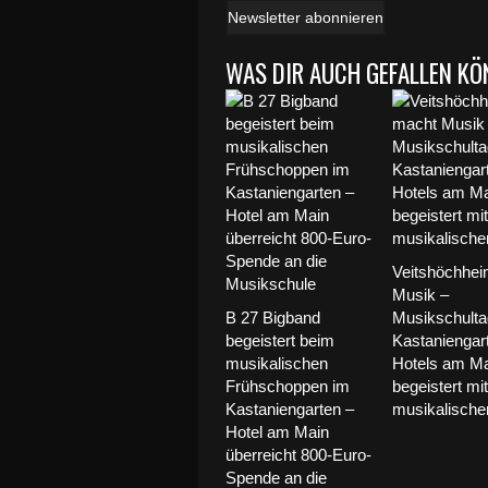
Newsletter abonnieren
WAS DIR AUCH GEFALLEN KÖ
Veitshöchhe
Musik –
B 27 Bigband
Musikschulta
begeistert beim
Kastaniengar
musikalischen
Hotels am Ma
Frühschoppen im
begeistert mit
Kastaniengarten –
musikalischer 
Hotel am Main
überreicht 800-Euro-
Spende an die