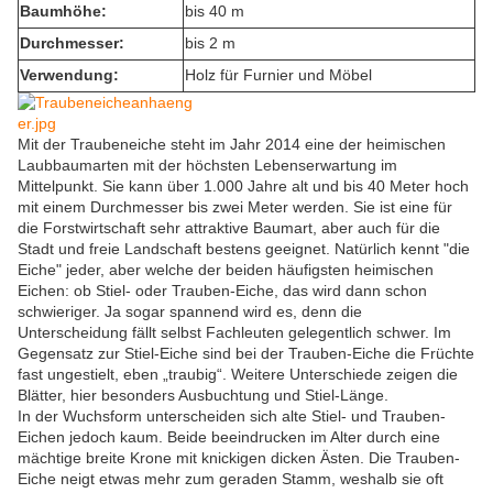
Baumhöhe:
bis 40 m
Durchmesser:
bis 2 m
Verwendung:
Holz für Furnier und Möbel
Mit der Traubeneiche steht im Jahr 2014 eine der heimischen
Laubbaumarten mit der höchsten Lebenserwartung im
Mittelpunkt. Sie kann über 1.000 Jahre alt und bis 40 Meter hoch
mit einem Durchmesser bis zwei Meter werden. Sie ist eine für
die Forstwirtschaft sehr attraktive Baumart, aber auch für die
Stadt und freie Landschaft bestens geeignet. Natürlich kennt "die
Eiche" jeder, aber welche der beiden häufigsten heimischen
Eichen: ob Stiel- oder Trauben-Eiche, das wird dann schon
schwieriger. Ja sogar spannend wird es, denn die
Unterscheidung fällt selbst Fachleuten gelegentlich schwer. Im
Gegensatz zur Stiel-Eiche sind bei der Trauben-Eiche die Früchte
fast ungestielt, eben „traubig“. Weitere Unterschiede zeigen die
Blätter, hier besonders Ausbuchtung und Stiel-Länge.
In der Wuchsform unterscheiden sich alte Stiel- und Trauben-
Eichen jedoch kaum. Beide beeindrucken im Alter durch eine
mächtige breite Krone mit knickigen dicken Ästen. Die Trauben-
Eiche neigt etwas mehr zum geraden Stamm, weshalb sie oft