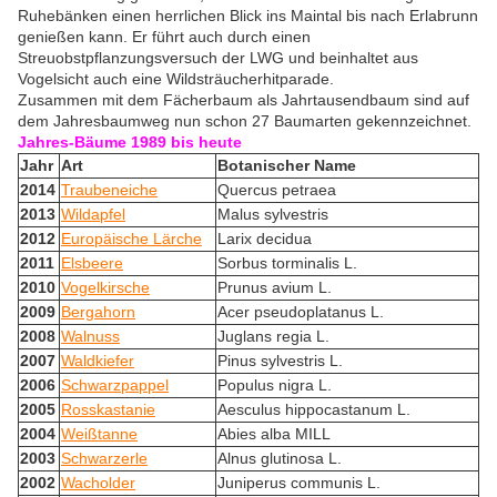
Ruhebänken einen herrlichen Blick ins Maintal bis nach Erlabrunn
genießen kann. Er führt auch durch einen
Streuobstpflanzungsversuch der LWG und beinhaltet aus
Vogelsicht auch eine Wildsträucherhitparade.
Zusammen mit dem Fächerbaum als Jahrtausendbaum sind auf
dem Jahresbaumweg nun schon 27 Baumarten gekennzeichnet.
Jahres-Bäume 1989 bis heute
Jahr
Art
Botanischer Name
2014
Traubeneiche
Quercus petraea
2013
Wildapfel
Malus sylvestris
2012
Europäische Lärche
Larix decidua
2011
Elsbeere
Sorbus torminalis L.
2010
Vogelkirsche
Prunus avium L.
2009
Bergahorn
Acer pseudoplatanus L.
2008
Walnuss
Juglans regia L.
2007
Waldkiefer
Pinus sylvestris L.
2006
Schwarzpappel
Populus nigra L.
2005
Rosskastanie
Aesculus hippocastanum L.
2004
Weißtanne
Abies alba MILL
2003
Schwarzerle
Alnus glutinosa L.
2002
Wacholder
Juniperus communis L.