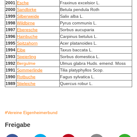
2001
Esche
Fraxinus excelsior L.
2000
Sandbirke
Betula pendula Roth
1999
Silberweide
Salix alba L.
1998
Wildbirne
Pyrus communis L.
1997
Eberesche
Sorbus aucuparia
1996
Hainbuche
Carpinus betulus L.
1995
Spitzahorn
Acer platanoides L.
1994
Eibe
Taxus baccata L.
1993
Speierling
Sorbus domestica L.
1992
Bergulme
Ulmus glabra Huds. emend. Moss
1991
Sommerlinde
Tilia platyphyllos Scop.
1990
Rotbuche
Fagus sylvatica L.
1989
Stieleiche
Quercus robur L.
#Vereine Eigenheimerbund
Freigabe