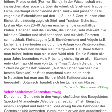
höhere Preise erzielt (Furnier-Eiche). In der Wissenschaft wird
inzwischen aber sogar darüber diskutiert, ob Stiel- und Trauben-
Eiche überhaupt verschiedene Arten sind – und passend dazu
zeigen die Eichenblätter auf den 1-, 2- und 5-Cent-Münzen eine
Eiche, die eindeutig zugleich Stiel- und Trauben-Eiche ist…
Erst im Alter von 20-40 Jahren erscheinen die unauffälligen
Blüten. Dagegen sind die Früchte, die Eicheln, sehr markant. Sie
fallen ab Oktober und sind sehr nahr- und für viele Tierarten
schmackhaft. Kleinsäugern (z.B. Eichhörnchen) und Vögeln (z.B.
Eichelhäher) verbreiten sie durch die Anlage von Wintervorräten,
von Wildschweinen werden sie untergewühlt. Haustiere fütterte
man früher, indem man sie in den Wald trieb. Da die Eichen alle
paar Jahre besonders viele Früchte gleichzeitig an allen Bäumen
entwickeln, spricht man von Eichen“mast“, durch die dann die
Schweine ge“mästet“ wurden. „Auf den Eichen wachsen die
besten Schinken“ heißt es manchmal auch heute noch.
In Notzeiten hat man aus Eicheln Mehl, Kaffeeersatz u.a.
hergestellt. Botanisch handelt sich bei Eicheln um Nüsse.
Text aus Dr. Silvius Wodarz-Stiftung
Veitshöchheimer Jahresbaumweg
Der von der Gemeinde in den Ausgleichsflächen des Baugebietes
Speckert VI angelegte „Weg der Jahresbäume“ ist längst zu
einem Lehrpfad und beliebten Spazierweg für die Bewohner der
Gartensiedlung geworden, zumal man hier von den aufgestellten