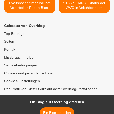
< Veitshöchheimer Bauhof-
STARKE KINDERhaus der
Vorarbeiter Robert Blass
AWO in Veitshöchheim
feierte 25jähriges
spendete für Waisenkinder
Dienstjubiläum
in Nigeria >
Gehostet von Overblog
Top-Beiträge
Seiten
Kontakt
Missbrauch melden
Servicebedingungen
Cookies und persönliche Daten
Cookies-Einstellungen
Das Profil von Dieter Gürz auf dem Overblog-Portal sehen
Ein Blog auf Overblog erstellen
Ein Blog erstellen