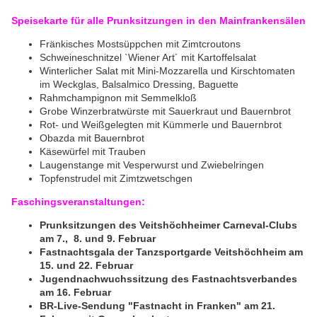
Speisekarte für alle Prunksitzungen in den Mainfrankensälen
Fränkisches Mostsüppchen mit Zimtcroutons
Schweineschnitzel `Wiener Art´ mit Kartoffelsalat
Winterlicher Salat mit Mini-Mozzarella und Kirschtomaten
im Weckglas, Balsalmico Dressing, Baguette
Rahmchampignon mit Semmelkloß
Grobe Winzerbratwürste mit Sauerkraut und Bauernbrot
Rot- und Weißgelegten mit Kümmerle und Bauernbrot
Obazda mit Bauernbrot
Käsewürfel mit Trauben
Laugenstange mit Vesperwurst und Zwiebelringen
Topfenstrudel mit Zimtzwetschgen
Faschingsveranstaltungen:
Prunksitzungen des Veitshöchheimer Carneval-Clubs
am 7., 8. und 9. Februar
Fastnachtsgala der Tanzsportgarde Veitshöchheim am
15. und 22. Februar
Jugendnachwuchssitzung des Fastnachtsverbandes
am 16. Februar
BR-Live-Sendung "Fastnacht in Franken" am 21.