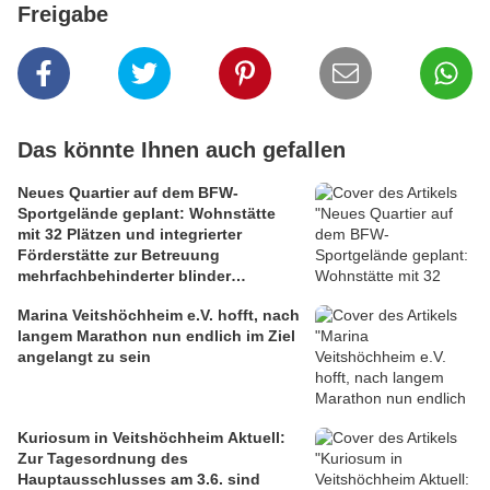
Freigabe
Das könnte Ihnen auch gefallen
Neues Quartier auf dem BFW-
Sportgelände geplant: Wohnstätte
mit 32 Plätzen und integrierter
Förderstätte zur Betreuung
mehrfachbehinderter blinder
Menschen und 40 seniorengerechte
Marina Veitshöchheim e.V. hofft, nach
Eigentumswohnungen - Ein soziales
langem Marathon nun endlich im Ziel
Leuchtturmprojekt
angelangt zu sein
Kuriosum in Veitshöchheim Aktuell:
Zur Tagesordnung des
Hauptausschlusses am 3.6. sind