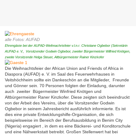
alle Fotos: AUFAD
Ehrengäste bei der AUFAD-Weihnachrtsfeier v.l.n.r. Christiane Ogbebor (Sekretärin
AUFAD e. V., Vorsitzender Godwin Ogbebor, zweiter Bürgermeister Wilfried Knötgen,
zweite Vorsitzende Helga Steuer, Altbürgermeister Rainer Kinzkofer
Die Weihnachtsfeier der African Union and Friends of Africa in
Diaspora (AUFAD) e. V. im Saal des Feuerwehrhauses in
Veitshöchheim sollte ein Dankeschön an die Mitglieder, Freunde
und Gönner sein. 70 Personen folgten der Einladung, darunter
auch zweiter Bügermeister Winfried Knötgen und
Altbürgermeister Raner Kinzkofer. Diese zeigten sich beeindruckt
von der Arbeit des Vereins, über die Vorsitzender Godwin
Ogbebor in seinem Jahresbericht ausführlich informierte. Es ist
dies eine private Entwicklungshilfe-Organisation, die sich
beispielsweise im Bereich der Berufsausbildung in Benim City
(Nigeria) engagiert , in dem es eine Bäckerei- und Konditorschule
und eine Nähwerkstatt betreibt. Großen Stellenwert hat bei