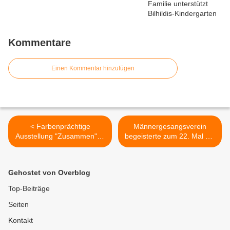
Kommentare
Einen Kommentar hinzufügen
< Farbenprächtige
Männergesangsverein
Ausstellung "Zusammen" in
begeisterte zum 22. Mal mit
Elisabeth Maseiziks Atelier
festlichem Adventskonzert >
Gehostet von Overblog
Top-Beiträge
Seiten
Kontakt