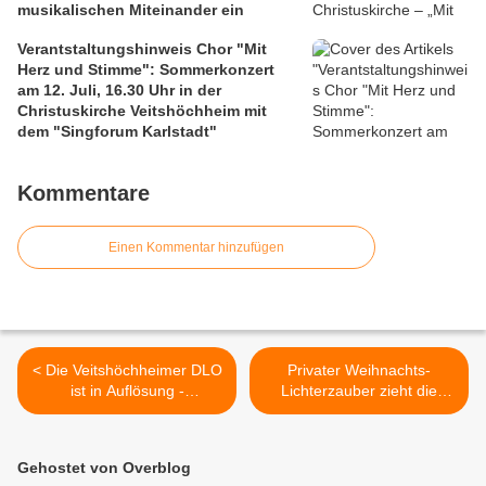
musikalischen Miteinander ein
Verantstaltungshinweis Chor "Mit
Herz und Stimme": Sommerkonzert
am 12. Juli, 16.30 Uhr in der
Christuskirche Veitshöchheim mit
dem "Singforum Karlstadt"
Kommentare
Einen Kommentar hinzufügen
< Die Veitshöchheimer DLO
Privater Weihnachts-
ist in Auflösung -
Lichterzauber zieht die
Nachhaltige
Massen an im
Verabschiedung von Oberst
Veitshöchheimer Altort >
Gerhard Gey im Rathaus
Gehostet von Overblog