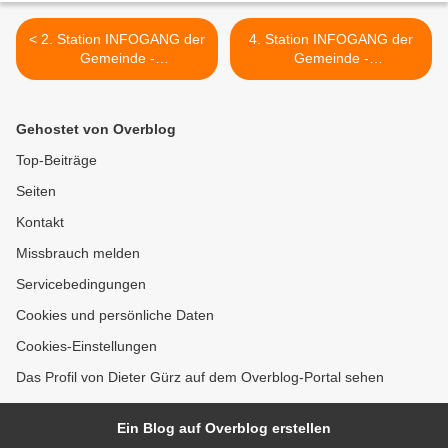
< 2. Station INFOGANG der
4. Station INFOGANG der
Gemeinde -
Gemeinde -
Geschichtsträchtige
Mainfrankensäle im
herrschaftliche Bauten um
Kostenrahmen und Zeitplan
den Rathausinnenhof
- Vorstellung der Fastnacht-
Gehostet von Overblog
Dauerausstellung >
Top-Beiträge
Seiten
Kontakt
Missbrauch melden
Servicebedingungen
Cookies und persönliche Daten
Cookies-Einstellungen
Das Profil von Dieter Gürz auf dem Overblog-Portal sehen
Ein Blog auf Overblog erstellen