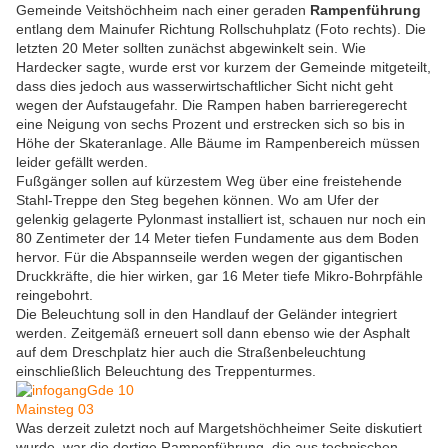
Gemeinde Veitshöchheim nach einer geraden
Rampenführung
entlang dem Mainufer Richtung Rollschuhplatz (Foto rechts). Die
letzten 20 Meter sollten zunächst abgewinkelt sein. Wie
Hardecker sagte, wurde erst vor kurzem der Gemeinde mitgeteilt,
dass dies jedoch aus wasserwirtschaftlicher Sicht nicht geht
wegen der Aufstaugefahr. Die Rampen haben barrieregerecht
eine Neigung von sechs Prozent und erstrecken sich so bis in
Höhe der Skateranlage. Alle Bäume im Rampenbereich müssen
leider gefällt werden.
Fußgänger sollen auf kürzestem Weg über eine freistehende
Stahl-Treppe den Steg begehen können. Wo am Ufer der
gelenkig gelagerte Pylonmast installiert ist, schauen nur noch ein
80 Zentimeter der 14 Meter tiefen Fundamente aus dem Boden
hervor. Für die Abspannseile werden wegen der gigantischen
Druckkräfte, die hier wirken, gar 16 Meter tiefe Mikro-Bohrpfähle
reingebohrt.
Die Beleuchtung soll in den Handlauf der Geländer integriert
werden. Zeitgemäß erneuert soll dann ebenso wie der Asphalt
auf dem Dreschplatz hier auch die Straßenbeleuchtung
einschließlich Beleuchtung des Treppenturmes.
Was derzeit zuletzt noch auf Margetshöchheimer Seite diskutiert
wurde, war die dortige Rampenführung, die aus technischen