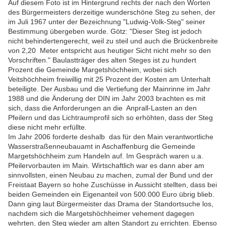
Auf diesem Foto ist im Hintergrund rechts der nach den Worten
des Bürgermeisters derzeitige wunderschöne Steg zu sehen, der
im Juli 1967 unter der Bezeichnung "Ludwig-Volk-Steg" seiner
Bestimmung übergeben wurde. Götz: "Dieser Steg ist jedoch
nicht behindertengerecht, weil zu steil und auch die Brückenbreite
von 2,20 Meter entspricht aus heutiger Sicht nicht mehr so den
Vorschriften." Baulastträger des alten Steges ist zu hundert
Prozent die Gemeinde Margetshöchheim, wobei sich
Veitshöchheim freiwillig mit 25 Prozent der Kosten am Unterhalt
beteiligte. Der Ausbau und die Vertiefung der Mainrinne im Jahr
1988 und die Änderung der DIN im Jahr 2003 brachten es mit
sich, dass die Anforderungen an die Anprall-Lasten an den
Pfeilern und das Lichtraumprofil sich so erhöhten, dass der Steg
diese nicht mehr erfüllte.
Im Jahr 2006 forderte deshalb das für den Main verantwortliche
Wasserstraßenneubauamt in Aschaffenburg die Gemeinde
Margetshöchheim zum Handeln auf. Im Gespräch waren u.a.
Pfeilervorbauten im Main. Wirtschaftlich war es dann aber am
sinnvollsten, einen Neubau zu machen, zumal der Bund und der
Freistaat Bayern so hohe Zuschüsse in Aussicht stellten, dass bei
beiden Gemeinden ein Eigenanteil von 500.000 Euro übrig blieb.
Dann ging laut Bürgermeister das Drama der Standortsuche los,
nachdem sich die Margetshöchheimer vehement dagegen
wehrten, den Steg wieder am alten Standort zu errichten. Ebenso