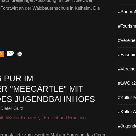
nach dreijähriger Ausbildung mit der Note zwei
orstwirt an der Waldbauernschule in Kelheim. Die
#Baumaß
#Tourism
#Vereine 
0
#Faschin
#Vereine
 PUR IM
#LWG (2
R "MEEGÄRTLE" MIT
 DES JUGENDBAHNHOFS
#Kultur 
Dieter Gürz
#Kultur 
ft
,
#Kultur Konzerte
,
#Freizeit und Erholung
#Jugenda
eranstaltete zum zweiten Mal am Samstag das Open-