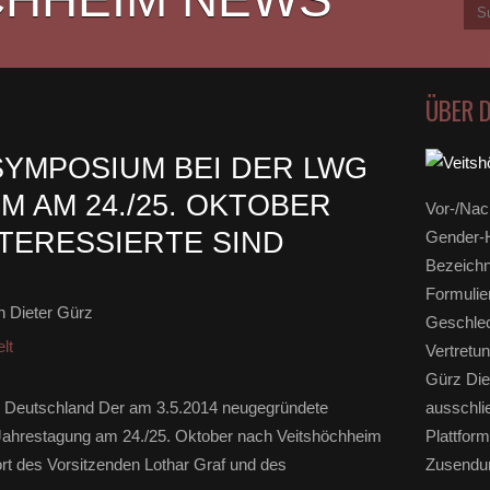
ÜBER 
YMPOSIUM BEI DER LWG
M AM 24./25. OKTOBER
Vor-/Nac
NTERESSIERTE SIND
Gender-H
Bezeichn
Formulie
 Dieter Gürz
Geschlec
lt
Vertretun
Gürz Die
es Deutschland Der am 3.5.2014 neugegründete
ausschli
 Jahrestagung am 24./25. Oktober nach Veitshöchheim
Plattform
ort des Vorsitzenden Lothar Graf und des
Zusendun