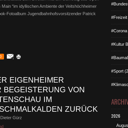
#Bundes
 Main “im idyllischen Ambiente der Veitshöchheimer
ook-Fotoalbum Jugendbahnhofsvorsitzender Patrick
#Freizei
#Corona 
#Kultur 
0
#Baumaß
#Sport (
ER EIGENHEIMER
#Klimasc
R BEGEISTERUNG VON
TENSCHAU IM
ARCHI
 SCHMALKALDEN ZURÜCK
2026
Dieter Gürz
Augus
nd