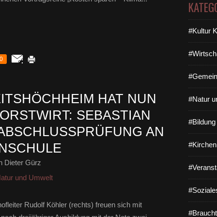
KATEG
#Kultur 
#Wirtsch
0
#Gemein
EITSHÖCHHEIM HAT NUN
#Natur u
FORSTWIRT: SEBASTIAN
#Bildun
 ABSCHLUSSPRÜFUNG AN
#Kirchen
NSCHULE
 Dieter Gürz
#Veranst
atur und Umwelt
#Soziale
leiter Rudolf Köhler (rechts) freuen sich mit
#Braucht