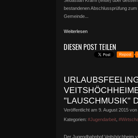
Sebastian Kräml (Mitte) über dessen 
bestandenen Abschlussprüfung zum F
Gemeinde...
Weiterlesen
DIESEN POST TEILEN
Repost
URLAUBSFEELING
VEITSHÖCHHEIME
"LAUSCHMUSIK"
Veröffentlicht am
9. August 2015
von 
Kategorien:
#Jugendarbeit
,
#Wirtscha
Der Jugendbahnhof Veitshöchheim v