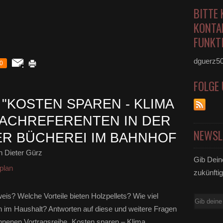
BITTE 
KONTA
FUNKTI
dguerz5
0
FOLGE
"KOSTEN SPAREN - KLIMA
FACHREFERENTEN IN DER
NEWSL
R BÜCHEREI IM BAHNHOF
 Dieter Gürz
Gib Dein
plan
zukünftig
is? Welche Vorteile bieten Holzpellets? Wie viel
E-
n im Haushalt? Antworten auf diese und weitere Fragen
Mail
nnenen Vortragsreihe „Kosten sparen – Klima...