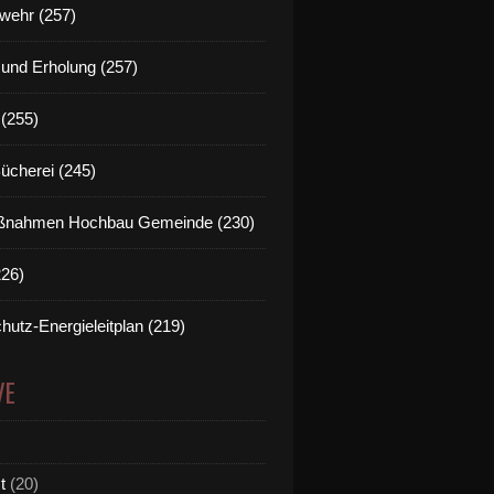
wehr (257)
t und Erholung (257)
(255)
Bücherei (245)
nahmen Hochbau Gemeinde (230)
226)
hutz-Energieleitplan (219)
VE
t
(20)