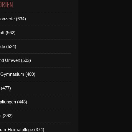
ORIEN
Konzerte (634)
aft (562)
de (524)
nd Umwelt (503)
g Gymnasium (489)
 (477)
altungen (448)
s (392)
um-Heimatpflege (374)