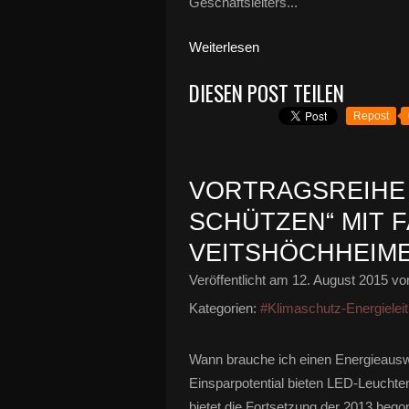
Geschäftsleiters...
Weiterlesen
DIESEN POST TEILEN
Repost
VORTRAGSREIHE 
SCHÜTZEN“ MIT 
VEITSHÖCHHEIME
Veröffentlicht am
12. August 2015
von
Kategorien:
#Klimaschutz-Energieleit
Wann brauche ich einen Energieauswe
Einsparpotential bieten LED-Leuchte
bietet die Fortsetzung der 2013 bego