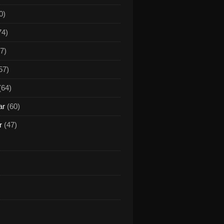
0)
74)
7)
57)
(64)
ar
(60)
r
(47)