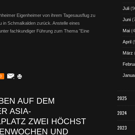
Juli
(9
öchheimer Eigenheimer von ihrem Tagesausflug zu
Juni
(
u in Schmalkalden zurück. Anstelle eines
Mai
(4
unter fachkundiger Führung zum Thema "Eine
April
(
März
Febru
Janua
0
2025
EBEN AUF DEM
R ASIA-
2024
PLATZ ZWEI HÖCHST
2023
RIENWOCHEN UND