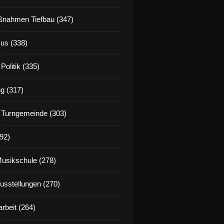
nahmen Tiefbau (347)
us (338)
Politik (335)
g (317)
 Turngemeinde (303)
92)
Musikschule (278)
Ausstellungen (270)
rbeit (264)