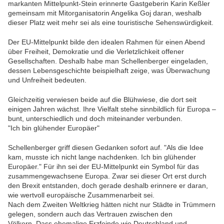
markanten Mittelpunkt-Stein erinnerte Gastgeberin Karin Keßler
gemeinsam mit Mitorganisatorin Angelika Goj daran, weshalb
dieser Platz weit mehr sei als eine touristische Sehenswürdigkeit.
Der EU-Mittelpunkt bilde den idealen Rahmen für einen Abend
über Freiheit, Demokratie und die Verletzlichkeit offener
Gesellschaften. Deshalb habe man Schellenberger eingeladen,
dessen Lebensgeschichte beispielhaft zeige, was Überwachung
und Unfreiheit bedeuten.
Gleichzeitig verwiesen beide auf die Blühwiese, die dort seit
einigen Jahren wächst. Ihre Vielfalt stehe sinnbildlich für Europa –
bunt, unterschiedlich und doch miteinander verbunden.
"Ich bin glühender Europäer"
Schellenberger griff diesen Gedanken sofort auf. "Als die Idee
kam, musste ich nicht lange nachdenken. Ich bin glühender
Europäer." Für ihn sei der EU-Mittelpunkt ein Symbol für das
zusammengewachsene Europa. Zwar sei dieser Ort erst durch
den Brexit entstanden, doch gerade deshalb erinnere er daran,
wie wertvoll europäische Zusammenarbeit sei.
Nach dem Zweiten Weltkrieg hätten nicht nur Städte in Trümmern
gelegen, sondern auch das Vertrauen zwischen den
Völkern. Dass ehemalige Erzfeinde wie Deutschland und