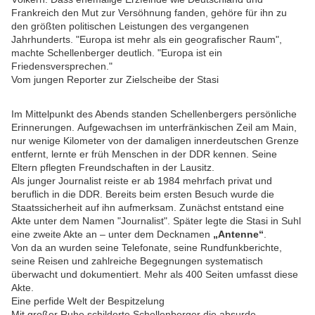
Frankreich den Mut zur Versöhnung fanden, gehöre für ihn zu
den größten politischen Leistungen des vergangenen
Jahrhunderts. "Europa ist mehr als ein geografischer Raum",
machte Schellenberger deutlich. "Europa ist ein
Friedensversprechen."
Vom jungen Reporter zur Zielscheibe der Stasi
Im Mittelpunkt des Abends standen Schellenbergers persönliche
Erinnerungen. Aufgewachsen im unterfränkischen Zeil am Main,
nur wenige Kilometer von der damaligen innerdeutschen Grenze
entfernt, lernte er früh Menschen in der DDR kennen. Seine
Eltern pflegten Freundschaften in der Lausitz.
Als junger Journalist reiste er ab 1984 mehrfach privat und
beruflich in die DDR. Bereits beim ersten Besuch wurde die
Staatssicherheit auf ihn aufmerksam. Zunächst entstand eine
Akte unter dem Namen "Journalist". Später legte die Stasi in Suhl
eine zweite Akte an – unter dem Decknamen
„Antenne“
.
Von da an wurden seine Telefonate, seine Rundfunkberichte,
seine Reisen und zahlreiche Begegnungen systematisch
überwacht und dokumentiert. Mehr als 400 Seiten umfasst diese
Akte.
Eine perfide Welt der Bespitzelung
Mit großer Ruhe schilderte Schellenberger die absurde