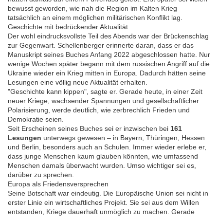
bewusst geworden, wie nah die Region im Kalten Krieg
tatsächlich an einem möglichen militärischen Konflikt lag.
Geschichte mit bedrückender Aktualität
Der wohl eindrucksvollste Teil des Abends war der Brückenschlag
zur Gegenwart. Schellenberger erinnerte daran, dass er das
Manuskript seines Buches Anfang 2022 abgeschlossen hatte. Nur
wenige Wochen später begann mit dem russischen Angriff auf die
Ukraine wieder ein Krieg mitten in Europa. Dadurch hätten seine
Lesungen eine völlig neue Aktualität erhalten.
"Geschichte kann kippen", sagte er. Gerade heute, in einer Zeit
neuer Kriege, wachsender Spannungen und gesellschaftlicher
Polarisierung, werde deutlich, wie zerbrechlich Frieden und
Demokratie seien.
Seit Erscheinen seines Buches sei er inzwischen bei
161
Lesungen
unterwegs gewesen – in Bayern, Thüringen, Hessen
und Berlin, besonders auch an Schulen. Immer wieder erlebe er,
dass junge Menschen kaum glauben könnten, wie umfassend
Menschen damals überwacht wurden. Umso wichtiger sei es,
darüber zu sprechen.
Europa als Friedensversprechen
Seine Botschaft war eindeutig. Die Europäische Union sei nicht in
erster Linie ein wirtschaftliches Projekt. Sie sei aus dem Willen
entstanden, Kriege dauerhaft unmöglich zu machen. Gerade