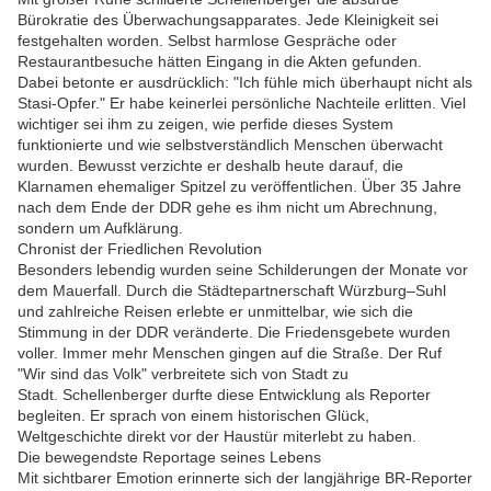
Bürokratie des Überwachungsapparates. Jede Kleinigkeit sei
festgehalten worden. Selbst harmlose Gespräche oder
Restaurantbesuche hätten Eingang in die Akten gefunden.
Dabei betonte er ausdrücklich: "Ich fühle mich überhaupt nicht als
Stasi-Opfer." Er habe keinerlei persönliche Nachteile erlitten. Viel
wichtiger sei ihm zu zeigen, wie perfide dieses System
funktionierte und wie selbstverständlich Menschen überwacht
wurden. Bewusst verzichte er deshalb heute darauf, die
Klarnamen ehemaliger Spitzel zu veröffentlichen. Über 35 Jahre
nach dem Ende der DDR gehe es ihm nicht um Abrechnung,
sondern um Aufklärung.
Chronist der Friedlichen Revolution
Besonders lebendig wurden seine Schilderungen der Monate vor
dem Mauerfall. Durch die Städtepartnerschaft Würzburg–Suhl
und zahlreiche Reisen erlebte er unmittelbar, wie sich die
Stimmung in der DDR veränderte. Die Friedensgebete wurden
voller. Immer mehr Menschen gingen auf die Straße. Der Ruf
"Wir sind das Volk" verbreitete sich von Stadt zu
Stadt. Schellenberger durfte diese Entwicklung als Reporter
begleiten. Er sprach von einem historischen Glück,
Weltgeschichte direkt vor der Haustür miterlebt zu haben.
Die bewegendste Reportage seines Lebens
Mit sichtbarer Emotion erinnerte sich der langjährige BR-Reporter