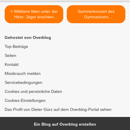
< Wildtiere litten unter der
Sommerkonzert des
Hitze: Jäger brachten
Gymnasiums
Wasser in den Gadheimer
Veitshöchheim:
Wald - Regen kam zur
Musikalische Reise stimmt
rechten Zeit
auf die Ferien ein >
Gehostet von Overblog
Top-Beiträge
Seiten
Kontakt
Missbrauch melden
Servicebedingungen
Cookies und persönliche Daten
Cookies-Einstellungen
Das Profil von Dieter Gürz auf dem Overblog-Portal sehen
Ein Blog auf Overblog erstellen