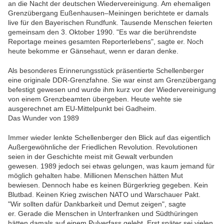
an die Nacht der deutschen Wiedervereinigung. Am ehemaligen
Grenzübergang Eußenhausen–Meiningen berichtete er damals
live für den Bayerischen Rundfunk. Tausende Menschen feierten
gemeinsam den 3. Oktober 1990. "Es war die berührendste
Reportage meines gesamten Reporterlebens", sagte er. Noch
heute bekomme er Gänsehaut, wenn er daran denke.
Als besonderes Erinnerungsstück präsentierte Schellenberger
eine originale DDR-Grenzfahne. Sie war einst am Grenzübergang
befestigt gewesen und wurde ihm kurz vor der Wiedervereinigung
von einem Grenzbeamten übergeben. Heute wehte sie
ausgerechnet am EU-Mittelpunkt bei Gadheim.
Das Wunder von 1989
Immer wieder lenkte Schellenberger den Blick auf das eigentlich
Außergewöhnliche der Friedlichen Revolution. Revolutionen
seien in der Geschichte meist mit Gewalt verbunden
gewesen. 1989 jedoch sei etwas gelungen, was kaum jemand für
möglich gehalten habe. Millionen Menschen hätten Mut
bewiesen. Dennoch habe es keinen Bürgerkrieg gegeben. Kein
Blutbad. Keinen Krieg zwischen NATO und Warschauer Pakt.
"Wir sollten dafür Dankbarkeit und Demut zeigen", sagte
er. Gerade die Menschen in Unterfranken und Südthüringen
hätten damals auf einem Pulverfass gelebt. Erst später sei vielen