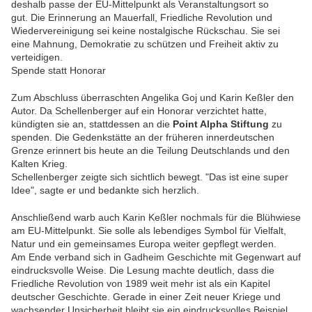
deshalb passe der EU-Mittelpunkt als Veranstaltungsort so
gut. Die Erinnerung an Mauerfall, Friedliche Revolution und
Wiedervereinigung sei keine nostalgische Rückschau. Sie sei
eine Mahnung, Demokratie zu schützen und Freiheit aktiv zu
verteidigen.
Spende statt Honorar
Zum Abschluss überraschten Angelika Goj und Karin Keßler den
Autor. Da Schellenberger auf ein Honorar verzichtet hatte,
kündigten sie an, stattdessen an die
Point Alpha Stiftung
zu
spenden. Die Gedenkstätte an der früheren innerdeutschen
Grenze erinnert bis heute an die Teilung Deutschlands und den
Kalten Krieg.
Schellenberger zeigte sich sichtlich bewegt. "Das ist eine super
Idee", sagte er und bedankte sich herzlich.
Anschließend warb auch Karin Keßler nochmals für die Blühwiese
am EU-Mittelpunkt. Sie solle als lebendiges Symbol für Vielfalt,
Natur und ein gemeinsames Europa weiter gepflegt werden.
Am Ende verband sich in Gadheim Geschichte mit Gegenwart auf
eindrucksvolle Weise. Die Lesung machte deutlich, dass die
Friedliche Revolution von 1989 weit mehr ist als ein Kapitel
deutscher Geschichte. Gerade in einer Zeit neuer Kriege und
wachsender Unsicherheit bleibt sie ein eindrucksvolles Beispiel