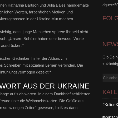
dguerz5
nen Katharina Bartsch und Julia Bales handgemalte
sönlichen Worten, farbenfrohen Motiven und
FOL
Altersgenossen in der Ukraine Mut machen.
 wichtig, dass junge Menschen spüren: Ihr seid nicht
Bartsch. „Unsere Schüler haben sehr bewusst Worte
NEW
t ausdrücken.“
Gib Dein
ischen Gedanken hinter der Aktion: „Im
zukünftig
ves Schreiben mit sozialem Lernen verbinden. Die
Einfühlungsvermögen gezeigt.“
E-
Mail
WORT AUS DER UKRAINE
KAT
lange auf sich warten. In einem Dankbrief schilderten
 Freude über die Weihnachtskarten. Die Grüße aus
#Kultur 
in schwierigen Zeiten“ gewesen, hieß es darin.
#Wirtsch