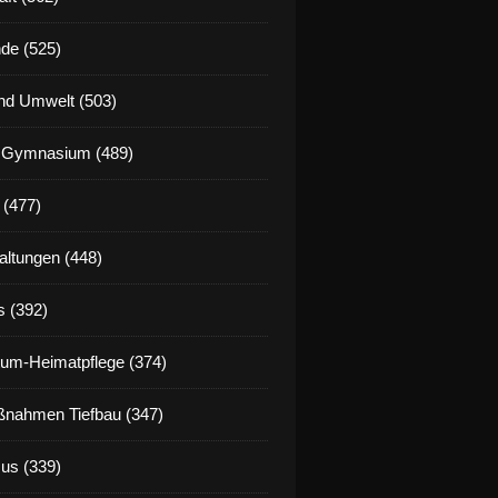
de (525)
nd Umwelt (503)
g Gymnasium (489)
 (477)
altungen (448)
s (392)
um-Heimatpflege (374)
nahmen Tiefbau (347)
us (339)