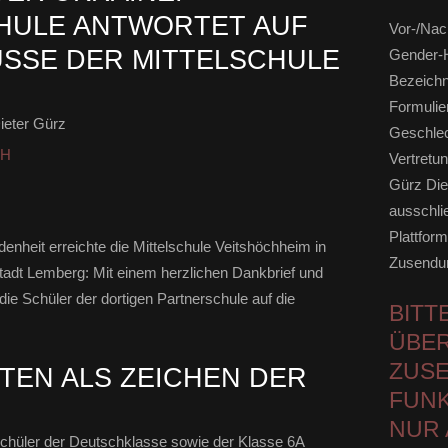
HULE ANTWORTET AUF
Vor-/Nac
SE DER MITTELSCHULE V
Gender-H
Bezeichn
Formulie
ieter Gürz
Geschlec
HH
Vertretun
Gürz Die
ausschli
Plattform
nheit erreichte die Mittelschule Veitshöchheim in
Zusendun
tadt
Lemberg
: Mit einem herzlichen Dankbrief und
ie Schüler der dortigen Partnerschule auf die
BITT
ÜBER
ZUSE
EN ALS ZEICHEN DER
FUNK
NUR 
 Schüler der Deutschklasse sowie der Klasse 6A