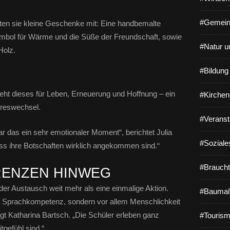
#Gemein
kten sie kleine Geschenke mit: Eine handbemalte
Symbol für Wärme und die Süße der Freundschaft, sowie
#Natur u
Holz.
#Bildun
teht dieses für Leben, Erneuerung und Hoffnung – ein
#Kirchen
reswechsel.
#Veranst
ar das ein sehr emotionaler Moment“, berichtet Julia
#Soziale
ass ihre Botschaften wirklich angekommen sind.“
#Braucht
RENZEN HINWEG
 der Austausch weit mehr als eine einmalige Aktion.
#Baumaß
die Sprachkompetenz, sondern vor allem Menschlichkeit
t Katharina Bartsch. „Die Schüler erleben ganz
#Tourism
tgefühl sind.“