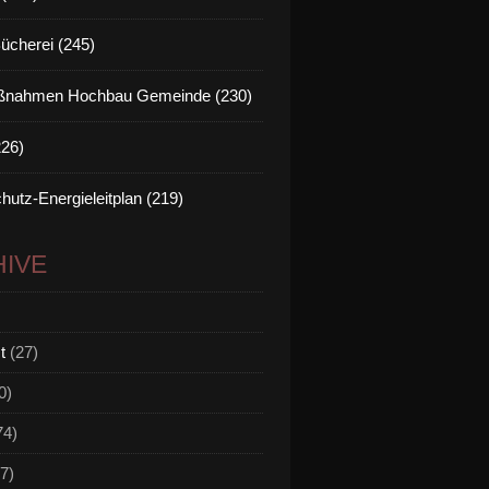
Bücherei (245)
nahmen Hochbau Gemeinde (230)
226)
hutz-Energieleitplan (219)
IVE
t
(27)
0)
74)
7)