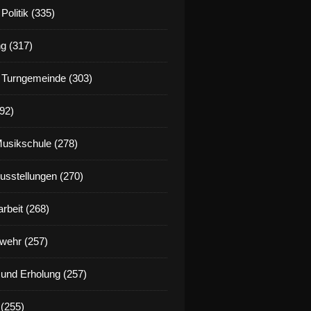
Politik (335)
g (317)
 Turngemeinde (303)
92)
Musikschule (278)
Ausstellungen (270)
rbeit (268)
wehr (257)
t und Erholung (257)
(255)