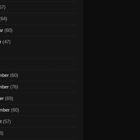
57)
(64)
ar
(60)
r
(47)
mber
(60)
mber
(76)
er
(69)
mber
(60)
t
(57)
8)