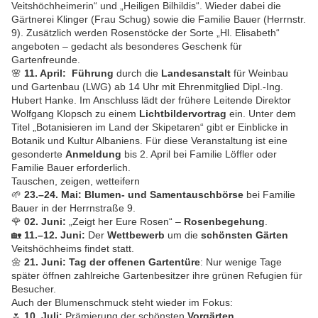
Veitshöchheimerin“ und „Heiligen Bilhildis“. Wieder dabei die
Gärtnerei Klinger (Frau Schug) sowie die Familie Bauer (Herrnstr.
9). Zusätzlich werden Rosenstöcke der Sorte „Hl. Elisabeth“
angeboten – gedacht als besonderes Geschenk für
Gartenfreunde.
🌸
11. April:
Führung
durch die
Landesanstalt
für Weinbau
und Gartenbau (LWG) ab 14 Uhr mit Ehrenmitglied Dipl.-Ing.
Hubert Hanke. Im Anschluss lädt der frühere Leitende Direktor
Wolfgang Klopsch zu einem
Lichtbildervortrag
ein. Unter dem
Titel „Botanisieren im Land der Skipetaren“ gibt er Einblicke in
Botanik und Kultur Albaniens. Für diese Veranstaltung ist eine
gesonderte
Anmeldung
bis 2. April bei Familie Löffler oder
Familie Bauer erforderlich.
Tauschen, zeigen, wetteifern
🌱
23.–24. Mai:
Blumen- und Samentauschbörse
bei Familie
Bauer in der Herrnstraße 9.
🌹
02. Juni:
„Zeigt her Eure Rosen“ –
Rosenbegehung
.
🏡
11.–12. Juni:
Der
Wettbewerb
um die
schönsten Gärten
Veitshöchheims findet statt.
🌼
21. Juni:
Tag der offenen Gartentüre
: Nur wenige Tage
später öffnen zahlreiche Gartenbesitzer ihre grünen Refugien für
Besucher.
Auch der Blumenschmuck steht wieder im Fokus:
🌷
10. Juli:
Prämierung der schönsten
Vorgärten