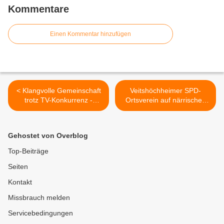
Kommentare
Einen Kommentar hinzufügen
< Klangvolle Gemeinschaft
Veitshöchheimer SPD-
trotz TV-Konkurrenz -
Ortsverein auf närrischen
Neujahrskonzert des ESG-
Spuren im
Orchesters „Pizzicato“ in
Fastnachtmuseum in
Veitshöchheim
Kitzingen >
Gehostet von Overblog
Top-Beiträge
Seiten
Kontakt
Missbrauch melden
Servicebedingungen