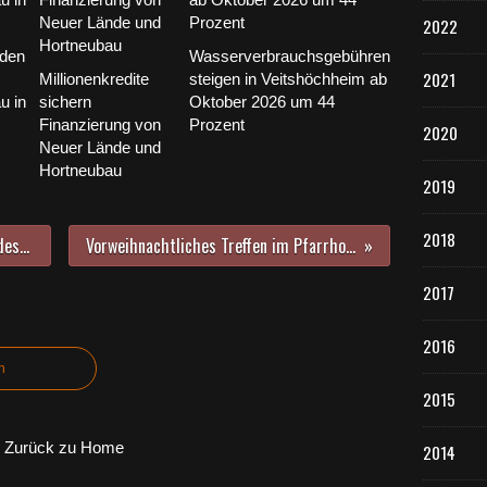
2022
 den
Wasserverbrauchsgebühren
2021
Millionenkredite
steigen in Veitshöchheim ab
u in
sichern
Oktober 2026 um 44
Finanzierung von
Prozent
2020
Neuer Lände und
Hortneubau
2019
2018
"Jeder Euro kommt an“ - Schüler des Gymnasiums Veitshöchheim übergeben 1.500 Euro an Schulprojekt in Guinea
Vorweihnachtliches Treffen im Pfarrhof Veitshöchheim - Wachsende Outdoor-Krippe als besonderer Anziehungspunkt
2017
2016
n
2015
Zurück zu Home
2014