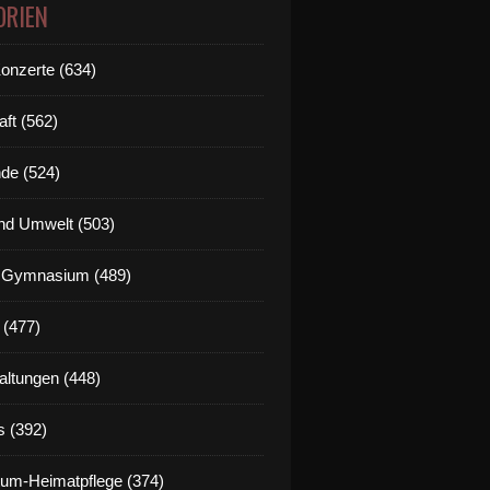
ORIEN
Konzerte (634)
aft (562)
de (524)
nd Umwelt (503)
g Gymnasium (489)
 (477)
altungen (448)
s (392)
um-Heimatpflege (374)