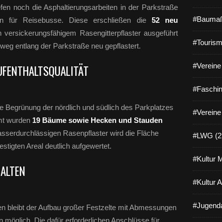
en noch die Asphaltierungsarbeiten in der Parkstraße
#Baumaß
n für Reisebusse. Diese erschließen die
52 neu
in versickerungsfähigem Rasengitterpflaster ausgeführt
#Tourism
weg entlang der Parkstraße neu gepflastert.
#Vereine 
UFENTHALTSQUALITÄT
#Faschin
che Begrünung der nördlich und südlich des Parkplatzes
#Vereine
amt wurden
19 Bäume sowie Hecken und Stauden
asserdurchlässigen Rasenpflaster wird die Fläche
#LWG (2
stigten Areal deutlich aufgewertet.
#Kultur 
HALTEN
#Kultur 
#Jugenda
en bleibt der Aufbau großer Festzelte mit Abmessungen
n möglich. Die dafür erforderlichen Anschlüsse für