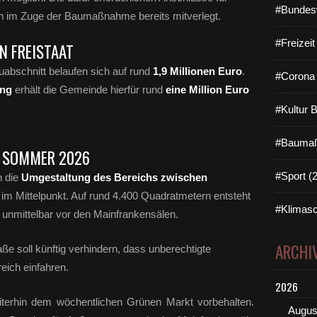
#Bundes
 im Zuge der Baumaßnahme bereits mitverlegt.
#Freizei
N FREISTAAT
abschnitt belaufen sich auf rund
1,9 Millionen Euro
.
#Corona 
ung
erhält die Gemeinde hierfür rund
eine Million Euro
#Kultur 
#Baumaß
B SOMMER 2026
#Sport (
 die
Umgestaltung des Bereichs
zwischen
im Mittelpunkt. Auf rund 4.400 Quadratmetern entsteht
#Klimasc
unmittelbar vor den Mainfrankensälen.
ARCHI
e soll künftig verhindern, dass unberechtigte
reich einfahren.
2026
iterhin dem wöchentlichen Grünen Markt vorbehalten.
Augus