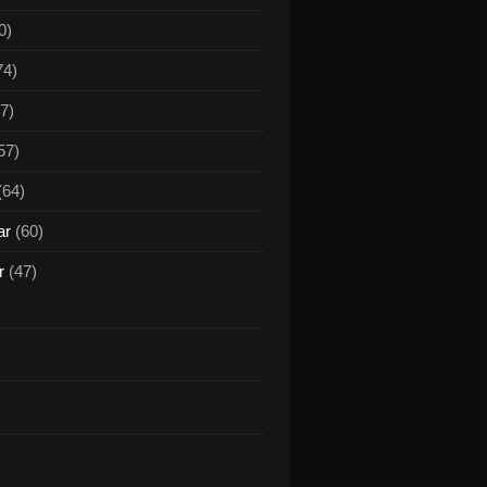
0)
74)
7)
57)
(64)
ar
(60)
r
(47)