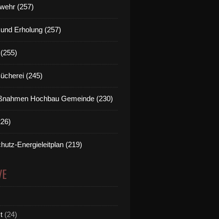
wehr (257)
t und Erholung (257)
(255)
Bücherei (245)
nahmen Hochbau Gemeinde (230)
226)
hutz-Energieleitplan (219)
VE
t
(24)