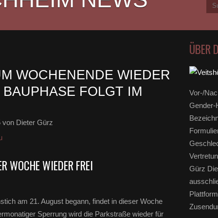
ÜBER 
M WOCHENENDE WIEDER O
BAUPHASE FOLGT IM M
Vor-/Nac
Gender-H
Bezeichn
5
von Dieter Gürz
Formulie
u
Geschlec
Vertretun
ER WOCHE WIEDER FREI
Gürz Die
ausschli
Plattform
tich am 21. August begann, findet in dieser Woche
Zusendun
ermonatiger Sperrung wird die Parkstraße wieder für