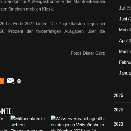
n Standort für Außengastronomie der Mainfrankensäle
Juli
(9
ssen für einen mobilen Kiosk.
Juni
(
6 bis Ende 2027 laufen. Die Projektkosten liegen bei
Mai
(4
 60 Prozent der förderfähigen Ausgaben über die
April
(
März
Fotos Dieter Gürz
Febru
Janua
0
2025
NNTE:
2024
2023