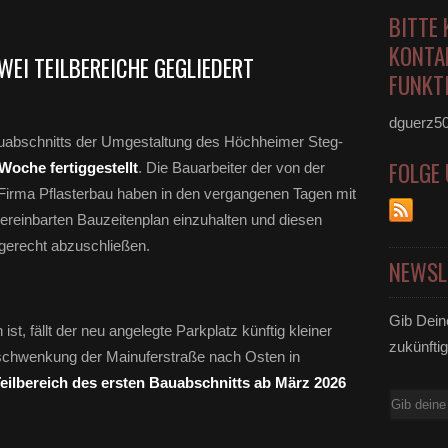
.
BITTE 
KONTA
WEI TEILBEREICHE GEGLIEDERT
FUNKTI
dguerz5
uabschnitts der Umgestaltung des Höchheimer Steg-
FOLGE
Woche fertiggestellt
. Die Bauarbeiter der von der
irma Pflasterbau haben in den vergangenen Tagen mit
ereinbarten Bauzeitenplan einzuhalten und diesen
tgerecht abzuschließen.
NEWSL
Gib Dein
st, fällt der neu angelegte Parkplatz künftig kleiner
zukünftig
erschwenkung der Mainuferstraße nach Osten in
eilbereich des ersten Bauabschnitts ab März 2026
E-
Mail