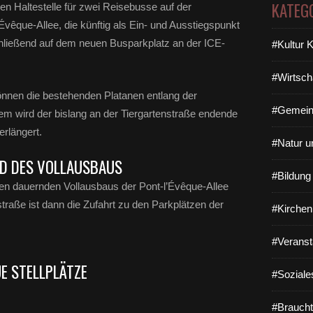
KATEG
uen Haltestelle für zwei Reisebusse auf der
Évêque-Allee, die künftig als Ein- und Ausstiegspunkt
hließend auf dem neuen Busparkplatz an der ICE-
#Kultur 
#Wirtsch
nen die bestehenden Platanen entlang der
#Gemein
em wird der bislang an der Tiergartenstraße endende
rlängert.
#Natur u
D DES VOLLAUSBAUS
#Bildun
n dauernden Vollausbaus der Pont-l’Évêque-Allee
raße ist dann die Zufahrt zu den Parkplätzen der
#Kirchen
#Veranst
E STELLPLÄTZE
#Soziale
#Braucht