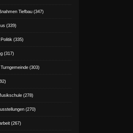
nahmen Tiefbau (347)
us (339)
Politik (335)
g (317)
 Turngemeinde (303)
92)
Musikschule (278)
Ausstellungen (270)
rbeit (267)