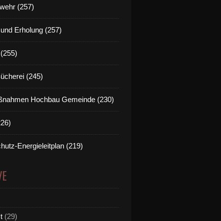
wehr (257)
t und Erholung (257)
(255)
Bücherei (245)
nahmen Hochbau Gemeinde (230)
226)
hutz-Energieleitplan (219)
VE
t
(29)