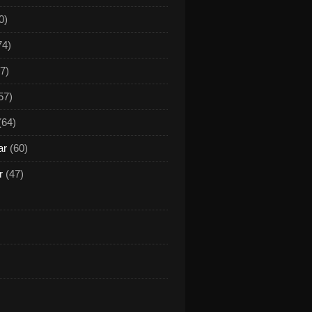
0)
74)
7)
57)
(64)
ar
(60)
r
(47)