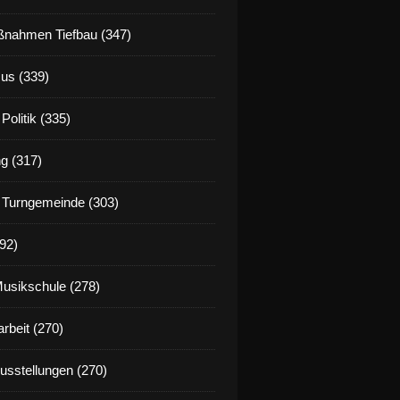
nahmen Tiefbau (347)
us (339)
Politik (335)
g (317)
 Turngemeinde (303)
92)
Musikschule (278)
rbeit (270)
Ausstellungen (270)