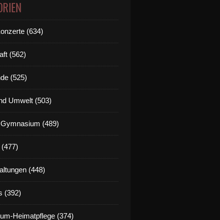
ORIEN
Konzerte (634)
aft (562)
de (525)
nd Umwelt (503)
g Gymnasium (489)
 (477)
altungen (448)
s (392)
um-Heimatpflege (374)