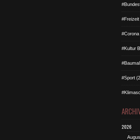
#Bundes
#Freizei
#Corona 
#Kultur 
#Baumaß
#Sport (
#Klimasc
ARCHI
2026
Augus