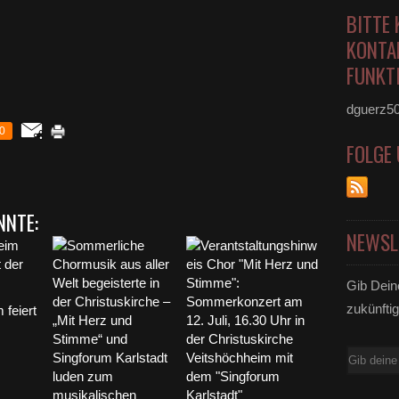
BITTE 
KONTA
FUNKTI
dguerz5
0
FOLGE
NNTE:
NEWSL
Gib Dein
zukünftig
 feiert
E-
Mail