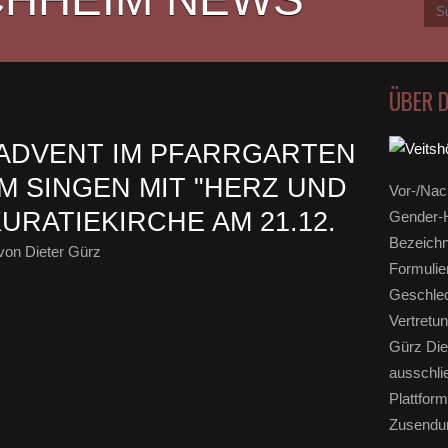
ÜBER 
ADVENT IM PFARRGARTEN
UM SINGEN MIT "HERZ UND
Vor-/Nac
KURATIEKIRCHE AM 21.12.
Gender-H
Bezeichn
von Dieter Gürz
Formulie
Geschlec
Vertretun
Gürz Die
ausschli
Plattform
Zusendun