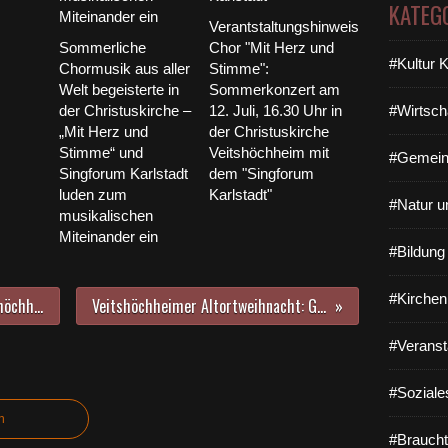
KATEG
Verantstaltungshinweis
Sommerliche
Chor "Mit Herz und
#Kultur 
Chormusik aus aller
Stimme":
Welt begeisterte in
Sommerkonzert am
der Christuskirche –
12. Juli, 16.30 Uhr in
#Wirtsch
„Mit Herz und
der Christuskirche
Stimme“ und
Veitshöchheim mit
#Gemein
Singforum Karlstadt
dem "Singforum
luden zum
Karlstadt"
#Natur u
musikalischen
Miteinander ein
#Bildun
#Kirchen
„Leise Kraft des Papiers“ – Veitshöchheimerin Kathrin Feser eröffnet zweite Wechselausstellung im Literatur Hotel am Main
Veitshöchheimer Altortweihnacht: Grüne übernehmen am 13. Dezember die Kinderbetreuung im Haus der Begegnung
#Veranst
#Soziale
n
#Braucht