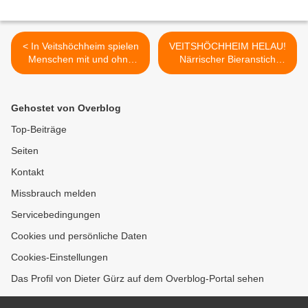
< In Veitshöchheim spielen
VEITSHÖCHHEIM HELAU!
Menschen mit und ohne
Närrischer Bieranstich
Handicap gemeinsam
läutet die Session ein >
Fußball - Sparkasse
spendet 1000 Euro
Gehostet von Overblog
Top-Beiträge
Seiten
Kontakt
Missbrauch melden
Servicebedingungen
Cookies und persönliche Daten
Cookies-Einstellungen
Das Profil von Dieter Gürz auf dem Overblog-Portal sehen