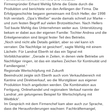
Firmengründer Erhard Mehlig führte die Gäste durch die
Produktion und berichtete von den Anfängen der Firma. Die
Erfolgsgeschichte begann gemeinsam mit Erich Heller, der 1998
früh verstarb. „Opa’s Weißer“ wurde damals schnell zur Marke –
und zum festen Begriff auf vielen Brotzeittischen. Nach Hellers
Tod baute Mehlig das Unternehmen weiter aus. Unterstützung
bekam er dabei aus der eigenen Familie: Tochter Andrea und die
Enkelgeneration sind längst fester Teil des Betriebs.
„Noch sind nicht alle Details geklärt, aber so viel kann ich
verraten: Die Nachfolge ist gesichert“, sagte Mehlig mit einem
Lächeln. Für Landrat Eberth ist das ein Signal mit
Vorbildcharakter: „Gerade in Zeiten, in denen viele Betriebe um
Nachfolger ringen, ist das ein starkes Zeichen für Kontinuität und
Familiengeist.“
Regionale Wertschöpfung mit Zukunft
Beeindruckt zeigte sich Eberth auch vom Verkaufsbereich mit
Kantine und Direktverkauf, wo die Wurstgläser aus eigener
Produktion frisch angeboten werden. Die Kombination aus
Fertigung, Onlinehandel und regionalem Verkauf nannte der
Landrat „ein gelungenes Beispiel für Wertschöpfung mit
Weitblick“.
Im Gespräch mit dem Firmenchef kam aber auch zur Sprache,
dass die Herausforderungen wachsen: Fachkräftemangel,