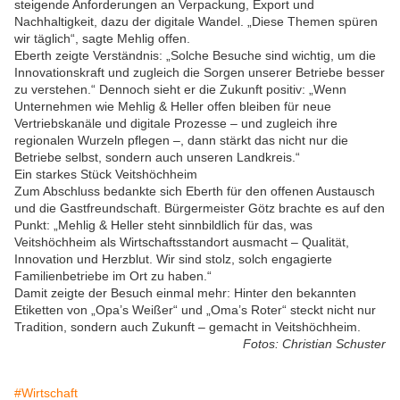
steigende Anforderungen an Verpackung, Export und
Nachhaltigkeit, dazu der digitale Wandel. „Diese Themen spüren
wir täglich“, sagte Mehlig offen.
Eberth zeigte Verständnis: „Solche Besuche sind wichtig, um die
Innovationskraft und zugleich die Sorgen unserer Betriebe besser
zu verstehen.“ Dennoch sieht er die Zukunft positiv: „Wenn
Unternehmen wie Mehlig & Heller offen bleiben für neue
Vertriebskanäle und digitale Prozesse – und zugleich ihre
regionalen Wurzeln pflegen –, dann stärkt das nicht nur die
Betriebe selbst, sondern auch unseren Landkreis.“
Ein starkes Stück Veitshöchheim
Zum Abschluss bedankte sich Eberth für den offenen Austausch
und die Gastfreundschaft. Bürgermeister Götz brachte es auf den
Punkt: „Mehlig & Heller steht sinnbildlich für das, was
Veitshöchheim als Wirtschaftsstandort ausmacht – Qualität,
Innovation und Herzblut. Wir sind stolz, solch engagierte
Familienbetriebe im Ort zu haben.“
Damit zeigte der Besuch einmal mehr: Hinter den bekannten
Etiketten von „Opa’s Weißer“ und „Oma’s Roter“ steckt nicht nur
Tradition, sondern auch Zukunft – gemacht in Veitshöchheim.
Fotos: Christian Schuster
#Wirtschaft