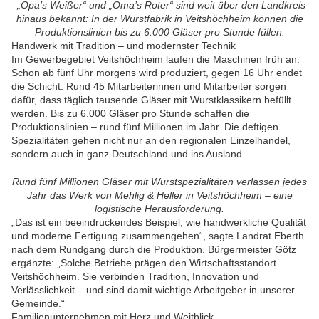
„Opa’s Weißer“ und „Oma’s Roter“ sind weit über den Landkreis
hinaus bekannt: In der Wurstfabrik in Veitshöchheim können die
Produktionslinien bis zu 6.000 Gläser pro Stunde füllen.
Handwerk mit Tradition – und modernster Technik
Im Gewerbegebiet Veitshöchheim laufen die Maschinen früh an:
Schon ab fünf Uhr morgens wird produziert, gegen 16 Uhr endet
die Schicht. Rund 45 Mitarbeiterinnen und Mitarbeiter sorgen
dafür, dass täglich tausende Gläser mit Wurstklassikern befüllt
werden. Bis zu 6.000 Gläser pro Stunde schaffen die
Produktionslinien – rund fünf Millionen im Jahr. Die deftigen
Spezialitäten gehen nicht nur an den regionalen Einzelhandel,
sondern auch in ganz Deutschland und ins Ausland.
Rund fünf Millionen Gläser mit Wurstspezialitäten verlassen jedes
Jahr das Werk von Mehlig & Heller in Veitshöchheim – eine
logistische Herausforderung.
„Das ist ein beeindruckendes Beispiel, wie handwerkliche Qualität
und moderne Fertigung zusammengehen“, sagte Landrat Eberth
nach dem Rundgang durch die Produktion. Bürgermeister Götz
ergänzte: „Solche Betriebe prägen den Wirtschaftsstandort
Veitshöchheim. Sie verbinden Tradition, Innovation und
Verlässlichkeit – und sind damit wichtige Arbeitgeber in unserer
Gemeinde.“
Familienunternehmen mit Herz und Weitblick