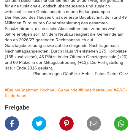
Mit dem Beschluss hat der Gemeinderat den Weg frei gemacht
für eine funktionale, optisch überzeugende und zugleich
wirtschaftlichere Gestaltung des neuen Bildungscampus.
Der Neubau des Hauses 6 ist der erste Bauabschnitt der rund 49
Millionen Euro teuren Generalsanierung des gesamten
Schulzentrums, die in sechs Abschnitten über zehn bis zwölf
Jahre erfolgen soll. Mit dem Neubau reagiert die Gemeinde auf
den ab 2026/27 geltenden Rechtsanspruch auf
Ganztagsbetreuung sowie auf die steigende Nachfrage nach
Nachmittagsangeboten. Durch Haus VI entstehen 275 Hortplätze
(135 zusätzliche), 45 Plätze in der Offenen Ganztagsschule (+20)
und 60 Plätze in der Mittagsbetreuung (+13). Die Fertigstellung
ist für Ende 2016 geplant.
Planunterlagen Gänßle + Hehr - Fotos Dieter Gürz
#Baumaßnahmen Hochbau Gemeinde
#Kinderbetreuung
#AWO-
Kinderhaus
Freigabe