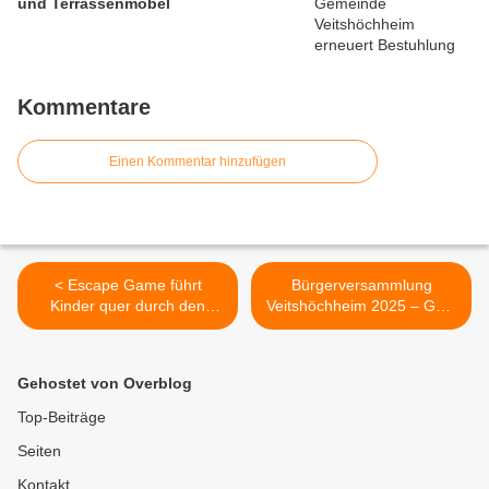
und Terrassenmöbel
Kommentare
Einen Kommentar hinzufügen
< Escape Game führt
Bürgerversammlung
Kinder quer durch den
Veitshöchheim 2025 – Gute
Veitshöchheimer Altort
Finanzkraft, Großprojekte
und erstaunlich kleine
Sorgen >
Gehostet von Overblog
Top-Beiträge
Seiten
Kontakt