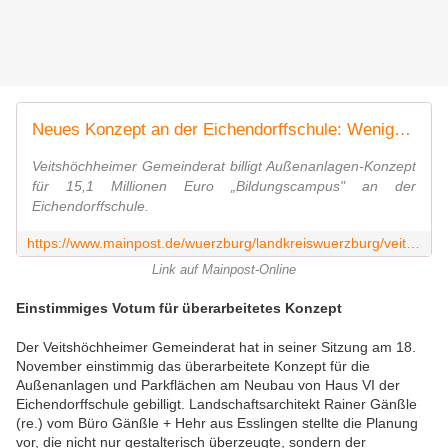
Neues Konzept an der Eichendorffschule: Weniger Parkplätze, mehr Bewegungsräume
Veitshöchheimer Gemeinderat billigt Außenanlagen-Konzept
für 15,1 Millionen Euro „Bildungscampus" an der
Eichendorffschule.
https://www.mainpost.de/wuerzburg/landkreiswuerzburg/veitshoechheim-neues-konzept-an-der-eichendorffschule-weniger-parkplaetze-mehr-bewegungsraeume-112792709
Link auf Mainpost-Online
Einstimmiges Votum für überarbeitetes Konzept
Der Veitshöchheimer Gemeinderat hat in seiner Sitzung am 18.
November einstimmig das überarbeitete Konzept für die
Außenanlagen und Parkflächen am Neubau von Haus VI der
Eichendorffschule gebilligt. Landschaftsarchitekt Rainer Gänßle
(re.) vom Büro Gänßle + Hehr aus Esslingen stellte die Planung
vor, die nicht nur gestalterisch überzeugte, sondern der