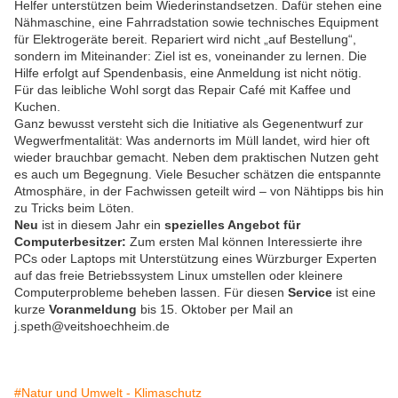
Helfer unterstützen beim Wiederinstandsetzen. Dafür stehen eine
Nähmaschine, eine Fahrradstation sowie technisches Equipment
für Elektrogeräte bereit. Repariert wird nicht „auf Bestellung“,
sondern im Miteinander: Ziel ist es, voneinander zu lernen. Die
Hilfe erfolgt auf Spendenbasis, eine Anmeldung ist nicht nötig.
Für das leibliche Wohl sorgt das Repair Café mit Kaffee und
Kuchen.
Ganz bewusst versteht sich die Initiative als Gegenentwurf zur
Wegwerfmentalität: Was andernorts im Müll landet, wird hier oft
wieder brauchbar gemacht. Neben dem praktischen Nutzen geht
es auch um Begegnung. Viele Besucher schätzen die entspannte
Atmosphäre, in der Fachwissen geteilt wird – von Nähtipps bis hin
zu Tricks beim Löten.
Neu
ist in diesem Jahr ein
spezielles Angebot für
Computerbesitzer:
Zum ersten Mal können Interessierte ihre
PCs oder Laptops mit Unterstützung eines Würzburger Experten
auf das freie Betriebssystem Linux umstellen oder kleinere
Computerprobleme beheben lassen. Für diesen
Service
ist eine
kurze
Voranmeldung
bis 15. Oktober per Mail an
j.speth@veitshoechheim.de
#Natur und Umwelt - Klimaschutz