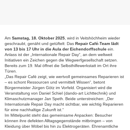
Am
Samstag, 18. Oktober 2025
, wird in Veitshöchheim wieder
geschraubt, genäht und getüftelt: Das
Repair Café-Team lädt
von 13 bis 17 Uhr in die Aula der Eichendorffschule
ein.
Anlass ist der „Internationale Repair Day“, an dem weltweit
Initiativen ein Zeichen gegen die Wegwerfgesellschaft setzen.
Bereits zum 19. Mal öffnet die Selbsthilfewerkstatt im Ort ihre
Türen.
„Das Repair Café zeigt, wie wertvoll gemeinsames Reparieren ist
– es schont Ressourcen und vermittelt Wissen“, betont
Bürgermeister Jürgen Götz im Vorfeld. Organisiert wird die
Veranstaltung von Daniel Schiel (dando-art Lichttechnik) und
Klimaschutzmanager Jan Speth. Beide unterstreichen: „Der
Internationale Repair Day macht sichtbar, wie wichtig Reparieren
für eine nachhaltige Zukunft ist.“
Im Mittelpunkt steht das gemeinsame Anpacken: Besucher
können ihre defekten Alltagsgegenstände mitbringen – von
Kleidung über Möbel bis hin zu Elektrogeräten. Ehrenamtliche