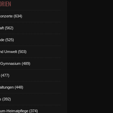
ORIEN
Konzerte (634)
aft (562)
de (525)
nd Umwelt (503)
g Gymnasium (489)
 (477)
altungen (448)
s (392)
um-Heimatpflege (374)