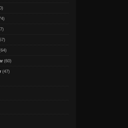
0)
74)
7)
57)
(64)
ar
(60)
r
(47)