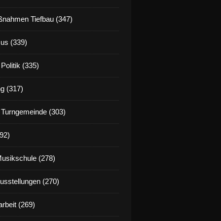
nahmen Tiefbau (347)
us (339)
Politik (335)
g (317)
 Turngemeinde (303)
92)
Musikschule (278)
Ausstellungen (270)
rbeit (269)