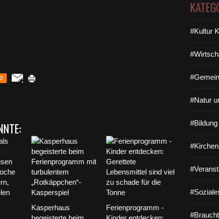
KATEG
#Kultur 
#Wirtsch
#Gemein
0
#Natur u
#Bildun
NNTE:
#Kirchen
#Veranst
#Soziale
Kasperhaus
Ferienprogramm -
#Braucht
s
begeisterte beim
Kinder entdecken: