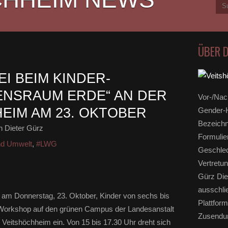
ÜBER 
I BEIM KINDER-
ENSRAUM ERDE“ AN DER
Vor-/Nac
EIM AM 23. OKTOBER
Gender-H
Bezeichn
 Dieter Gürz
Formulie
nd Umwelt
,
#LWG
Geschlec
Vertretun
Gürz Die
ausschli
 am Donnerstag, 23. Oktober, Kinder von sechs bis
Plattform
Workshop auf den grünen Campus der Landesanstalt
Zusendun
Veitshöchheim ein. Von 15 bis 17.30 Uhr dreht sich