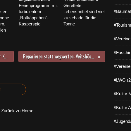
Ferienprogramm mit
Gerettete
#Baumaß
usen
turbulentem
Lebensmittel sind viel
Woche
„Rotkäppchen“-
zu schade für die
rn,
Kasperspiel
Tonne
#Tourism
elen
#Vereine 
#Faschin
Angebot ergänzt: Herbstmarkt der Kolpingsfamilie am 12. Oktober in den Mainfrankensälen
Reparieren statt wegwerfen: Veitshöchheim feiert am 18. Okober „Internationalen Repair Day“
#Vereine
#LWG (2
n
#Kultur 
#Kultur 
Zurück zu Home
#Jugenda