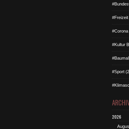
#Bundes
#Freizei
#Corona 
#Kultur 
#Baumaß
#Sport (
#Klimasc
ARCHI
2026
Augus