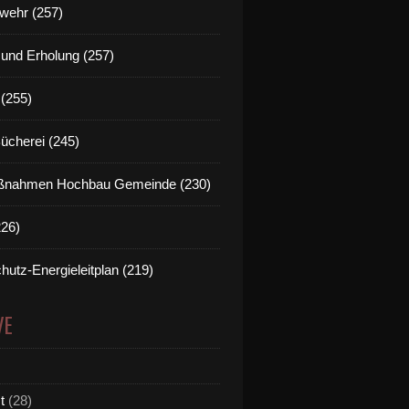
wehr (257)
t und Erholung (257)
(255)
Bücherei (245)
nahmen Hochbau Gemeinde (230)
226)
hutz-Energieleitplan (219)
VE
t
(28)