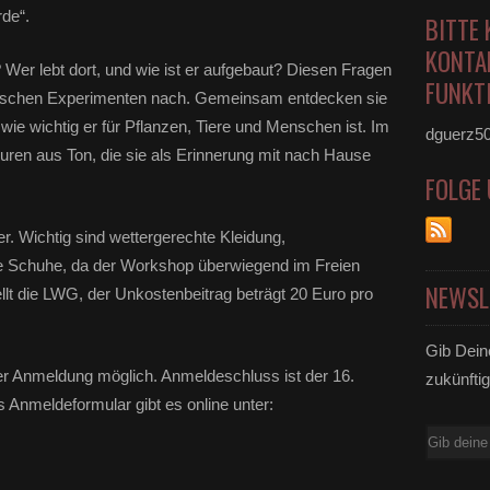
de“.
BITTE 
KONTA
er lebt dort, und wie ist er aufgebaut? Diesen Fragen
FUNKTI
ktischen Experimenten nach. Gemeinsam entdecken sie
 wie wichtig er für Pflanzen, Tiere und Menschen ist. Im
dguerz5
iguren aus Ton, die sie als Erinnerung mit nach Hause
FOLGE
 Wichtig sind wettergerechte Kleidung,
e Schuhe, da der Workshop überwiegend im Freien
NEWSL
tellt die LWG, der Unkostenbeitrag beträgt 20 Euro pro
Gib Dein
ger Anmeldung möglich. Anmeldeschluss ist der 16.
zukünftig
s Anmeldeformular gibt es online unter:
E-
Mail