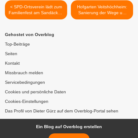
< SPD-Ortsverein lädt zum
Hofgarten Veitshöchheim:
Familienfest am Sandäcker-
Sanierung der Wege um
Spielplatz für Groß und
den Großen See geht in die
Klein ein
nächste Runde >
Gehostet von Overblog
Top-Beiträge
Seiten
Kontakt
Missbrauch melden
Servicebedingungen
Cookies und persönliche Daten
Cookies-Einstellungen
Das Profil von Dieter Gürz auf dem Overblog-Portal sehen
Ein Blog auf Overblog erstellen