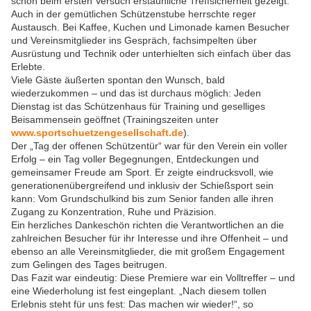
schon beim ersten Versuch erstaunliche Treffsicherheit gezeigt.“
Auch in der gemütlichen Schützenstube herrschte reger
Austausch. Bei Kaffee, Kuchen und Limonade kamen Besucher
und Vereinsmitglieder ins Gespräch, fachsimpelten über
Ausrüstung und Technik oder unterhielten sich einfach über das
Erlebte.
Viele Gäste äußerten spontan den Wunsch, bald
wiederzukommen – und das ist durchaus möglich: Jeden
Dienstag ist das Schützenhaus für Training und geselliges
Beisammensein geöffnet (Trainingszeiten unter
www.sportschuetzengesellschaft.de
).
Der „Tag der offenen Schützentür“ war für den Verein ein voller
Erfolg – ein Tag voller Begegnungen, Entdeckungen und
gemeinsamer Freude am Sport. Er zeigte eindrucksvoll, wie
generationenübergreifend und inklusiv der Schießsport sein
kann: Vom Grundschulkind bis zum Senior fanden alle ihren
Zugang zu Konzentration, Ruhe und Präzision.
Ein herzliches Dankeschön richten die Verantwortlichen an die
zahlreichen Besucher für ihr Interesse und ihre Offenheit – und
ebenso an alle Vereinsmitglieder, die mit großem Engagement
zum Gelingen des Tages beitrugen.
Das Fazit war eindeutig: Diese Premiere war ein Volltreffer – und
eine Wiederholung ist fest eingeplant. „Nach diesem tollen
Erlebnis steht für uns fest: Das machen wir wieder!“, so