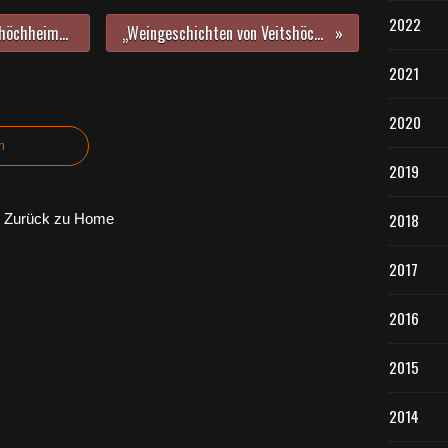
2022
Digitallotsen machen in der Veitshöchheimer Bücherei im Bahnhof Lust auf digitale Entdeckungsreisen
„Weingeschichten von Veitshöchheim“ – Öffentliche Führung am 4. Oktober
2021
2020
n
2019
2018
Zurück zu Home
2017
2016
2015
2014