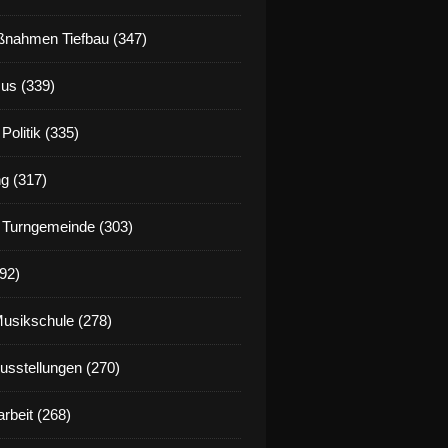
nahmen Tiefbau (347)
us (339)
Politik (335)
g (317)
 Turngemeinde (303)
92)
Musikschule (278)
Ausstellungen (270)
rbeit (268)