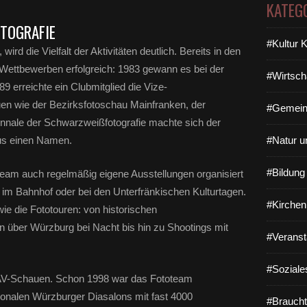
KATEG
OTOGRAFIE
#Kultur 
ird die Vielfalt der Aktivitäten deutlich. Bereits in den
Wettbewerben erfolgreich: 1983 gewann es bei der
#Wirtsch
 erreichte ein Clubmitglied die Vize-
en wie der Bezirksfotoschau Mainfranken, der
#Gemein
nnale der Schwarzweißfotografie machte sich der
aus einen Namen.
#Natur u
#Bildun
team auch regelmäßig eigene Ausstellungen organisiert
 im Bahnhof oder bei den Unterfränkischen Kulturtagen.
#Kirchen
ie die Fototouren: von historischen
ber Würzburg bei Nacht bis hin zu Shootings mit
#Veranst
#Soziale
 AV-Schauen. Schon 1998 war das Fototeam
ionalen Würzburger Diasalons mit fast 4000
#Braucht