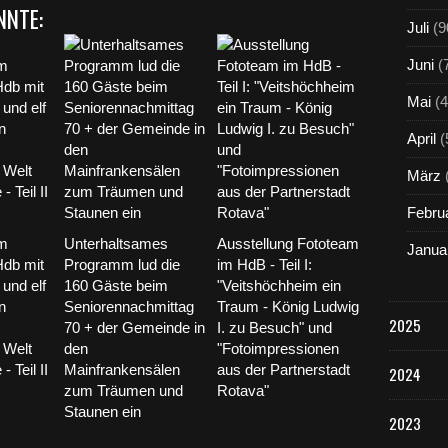
NNTE:
Juli
(9
Juni
(
Mai
(4
April
(
März
Febru
im
Unterhaltsames
Ausstellung Fototeam
Janua
Hdb mit
Programm lud die
im HdB - Teil I:
und elf
160 Gäste beim
"Veitshöchheim ein
n
Seniorennachmittag
Traum - König Ludwig
2025
70 + der Gemeinde in
I. zu Besuch" und
 Welt
den
"Fotoimpressionen
- Teil II
Mainfrankensälen
aus der Partnerstadt
2024
zum Träumen und
Rotava"
Staunen ein
2023