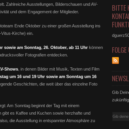
elt. Zahlreiche Ausstellungen, Bilderschauen und AV-
BITTE 
ivität und dem Engagement der Mitglieder.
KONTA
FUNKTI
ototeam Ende Oktober zu einer großen Ausstellung ins
.-Vitus-Kirche) ein.
dguerz5
r sowie am Sonntag, 26. Oktober, ab 11 Uhr
können
FOLGE
ndrucksvoller Fotografien entdecken.
V-Shows
, in denen Bilder mit Musik, Texten und Film
NEWSL
tag um 16 und 19 Uhr sowie am Sonntag um 16
ende Geschichten, die weit über das einzelne Foto
Gib Dein
zukünftig
rgt: Am Sonntag beginnt der Tag mit einem
 gibt es Kaffee und Kuchen sowie herzhafte und
E-
also, die Ausstellung in entspannter Atmosphäre zu
Mail