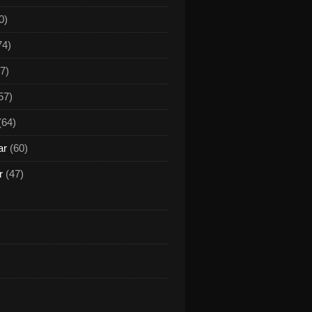
0)
74)
7)
57)
(64)
ar
(60)
r
(47)