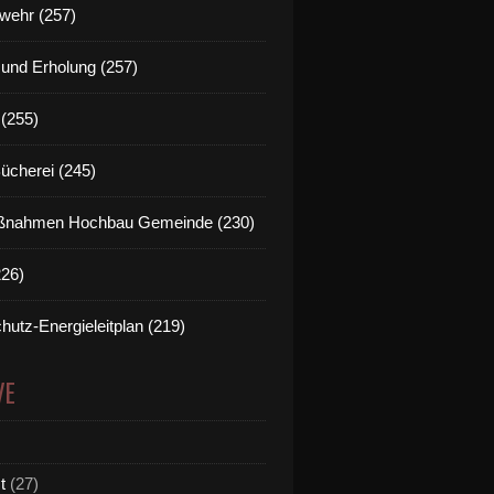
wehr (257)
t und Erholung (257)
(255)
Bücherei (245)
nahmen Hochbau Gemeinde (230)
226)
hutz-Energieleitplan (219)
VE
t
(27)