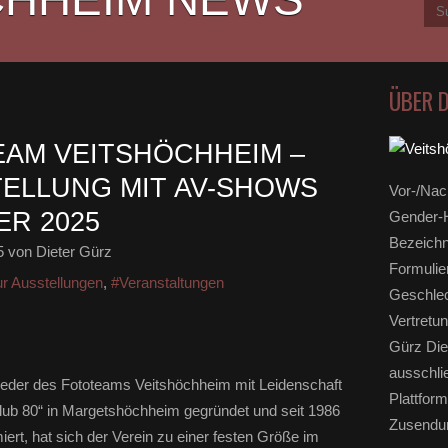
ÜBER 
EAM VEITSHÖCHHEIM –
ELLUNG MIT AV-SHOWS
Vor-/Nac
ER 2025
Gender-H
Bezeichn
5
von Dieter Gürz
Formulie
ur Ausstellungen
,
#Veranstaltungen
Geschlec
Vertretun
Gürz Die
ausschli
lieder des Fototeams Veitshöchheim mit Leidenschaft
Plattform
Club 80“ in Margetshöchheim gegründet und seit 1986
Zusendun
ert, hat sich der Verein zu einer festen Größe im