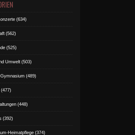
ORIEN
Konzerte (634)
aft (562)
de (525)
nd Umwelt (503)
g Gymnasium (489)
 (477)
altungen (448)
s (392)
um-Heimatpflege (374)