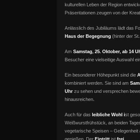
kulturellen Leben der Region entwick
Präsentationen zeugen von der Kreat
Anlässlich des Jubiläums lädt das F
Haus der Begegnung
(hinter der St
Am
Samstag, 25. Oktober, ab 14 Uh
Besucher eine vielseitige Auswahl ei
Ein besonderer Höhepunkt sind die
A
kombiniert werden. Sie sind am
Sams
Uhr
zu sehen und versprechen beweg
hinausreichen.
Auch für das
leibliche Wohl i
st geso
Weißwurstfrühstück, an beiden Tagen
vegetarische Speisen – Gelegenheit 
genießen. Der
Eintritt
ist
frei
.