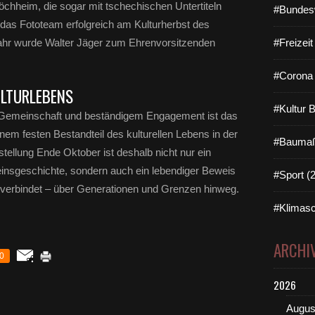
öchheim, die sogar mit tschechischen Untertiteln
#Bundes
 das Fototeam erfolgreich am Kulturherbst des
ahr wurde Walter Jäger zum Ehrenvorsitzenden
#Freizei
#Corona 
ULTURLEBENS
#Kultur 
t, Gemeinschaft und beständigem Engagement ist das
em festen Bestandteil des kulturellen Lebens in der
#Baumaß
ellung Ende Oktober ist deshalb nicht nur ein
insgeschichte, sondern auch ein lebendiger Beweis
#Sport (
 verbindet – über Generationen und Grenzen hinweg.
#Klimasc
ARCHI
0
2026
Augus