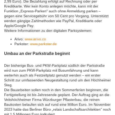
2,99 Euro). Die Bezahlung erfolgt auf Rechnung oder per
Kreditkarte. Wer kein Konto anlegen möchte, kann mit der
Funktion „Express-Parken“ auch ohne Anmeldung parken –
gegen eine Servicegebühr von 50 Cent pro Vorgang. Unterstützt
werden gängige Zahlmethoden wie PayPal, Kreditkarte oder
Apple/Google Pay.
Weitere Informationen zu den digitalen Parksystemen:
Arivo:
www.arivo.co
Parkster:
www.parkster.de
Umbau an der Parkstraße beginnt
Der bisherige Bus- und PKW-Parkplatz südlich der Parkstraße
wird nun zum PKW-Parkplatz mit Busumfahrung und kann
weiterhin auch als Festzeltplatz genutzt werden – ein erster
Schritt zur umfassenden Neugestaltung rund um den Höchheimer
Steg.
Die Bauarbeiten sollen noch in den Sommerferien beginnen, die
Fertigstellung ist bis Jahresende geplant. Der Auftrag ging an die
Veitshöchheimer Firma Würzburger Pflasterbau, die reinen
Baukosten belaufen sich auf rund eine Million Euro. Im November
2023 hatte das Berliner Büro „relais Landschaftsarchitekten“ noch
mit 1,5 Millionen Euro kalkuliert.