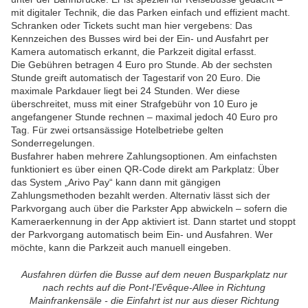
mit digitaler Technik, die das Parken einfach und effizient macht.
Schranken oder Tickets sucht man hier vergebens: Das
Kennzeichen des Busses wird bei der Ein- und Ausfahrt per
Kamera automatisch erkannt, die Parkzeit digital erfasst.
Die Gebühren betragen 4 Euro pro Stunde. Ab der sechsten
Stunde greift automatisch der Tagestarif von 20 Euro. Die
maximale Parkdauer liegt bei 24 Stunden. Wer diese
überschreitet, muss mit einer Strafgebühr von 10 Euro je
angefangener Stunde rechnen – maximal jedoch 40 Euro pro
Tag. Für zwei ortsansässige Hotelbetriebe gelten
Sonderregelungen.
Busfahrer haben mehrere Zahlungsoptionen. Am einfachsten
funktioniert es über einen QR-Code direkt am Parkplatz: Über
das System „Arivo Pay“ kann dann mit gängigen
Zahlungsmethoden bezahlt werden. Alternativ lässt sich der
Parkvorgang auch über die Parkster App abwickeln – sofern die
Kameraerkennung in der App aktiviert ist. Dann startet und stoppt
der Parkvorgang automatisch beim Ein- und Ausfahren. Wer
möchte, kann die Parkzeit auch manuell eingeben.
Ausfahren dürfen die Busse auf dem neuen Busparkplatz nur
nach rechts auf die Pont-l’Evêque-Allee in Richtung
Mainfrankensäle - die Einfahrt ist nur aus dieser Richtung