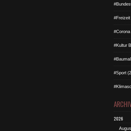
#Bundes
#Freizei
#Corona 
#Kultur 
#Baumaß
#Sport (
#Klimasc
ARCHI
2026
Augus