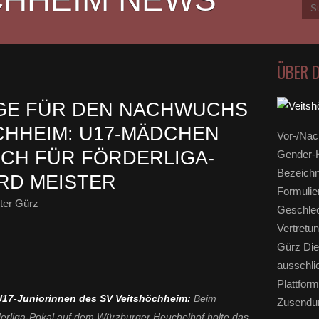
ÜBER 
GE FÜR DEN NACHWUCHS
CHHEIM: U17-MÄDCHEN
Vor-/Nac
ICH FÜR FÖRDERLIGA-
Gender-H
Bezeichn
IRD MEISTER
Formulie
ter Gürz
Geschlec
Vertretun
Gürz Die
ausschli
Plattform
17-Juniorinnen des SV Veitshöchheim:
Beim
Zusendun
rderliga-Pokal auf dem Würzburger Heuchelhof holte das