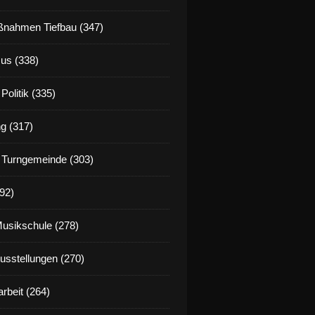
nahmen Tiefbau (347)
us (338)
Politik (335)
g (317)
 Turngemeinde (303)
92)
Musikschule (278)
Ausstellungen (270)
rbeit (264)