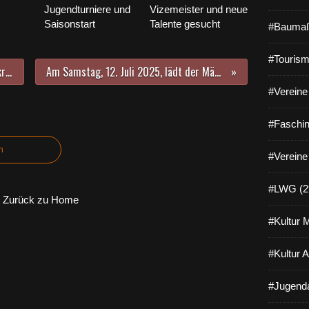
Jugendturniere und
Vizemeister und neue
Saisonstart
Talente gesucht
#Baumaß
#Tourism
CSU Veitshöchheim geht mit Tatkraft und Entschlossenheit in den Kommunalwahlkampf - Bürgermeister Jürgen Götz strebt dritte Amtszeit an
Am Samstag, 12. Juli 2025, lädt der Männergesangverein Veitshöchheim um 19:00 Uhr zum traditionellen Serenadenkonzert in den idyllischen Rathausinnenhof ein
#Vereine 
#Faschin
n
#Vereine
#LWG (2
Zurück zu Home
#Kultur 
#Kultur 
#Jugenda