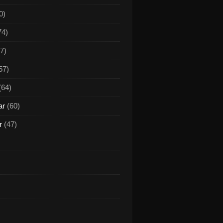
0)
74)
7)
57)
(64)
ar
(60)
r
(47)