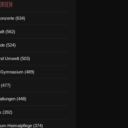
ORIEN
Konzerte (634)
aft (562)
de (524)
nd Umwelt (503)
g Gymnasium (489)
 (477)
altungen (448)
s (392)
um-Heimatpflege (374)