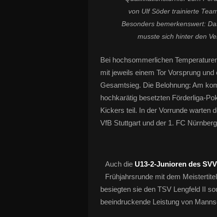
von Ulf Söder trainierte Te
Besonders bemerkenswert: Das
musste sich hinter den V
Bei hochsommerlichen Temperaturen 
mit jeweils einem Tor Vorsprung und
Gesamtsieg. Die Belohnung: Am k
hochkarätig besetzten Förderliga-Po
Kickers teil. In der Vorrunde warten
VfB Stuttgart und der 1. FC Nürnberg
Auch die
U13-2-Junioren des SV
Frühjahrsrunde mit dem Meistertit
besiegten sie den TSV Lengfeld II souv
beeindruckende Leistung von Mannsc