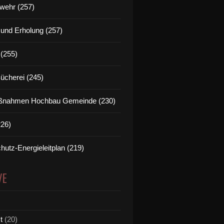
wehr (257)
t und Erholung (257)
(255)
Bücherei (245)
nahmen Hochbau Gemeinde (230)
226)
hutz-Energieleitplan (219)
VE
t
(20)