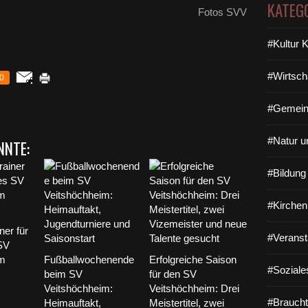
KATEG
Fotos SVV
#Kultur 
#Wirtsch
0
#Gemein
#Natur u
NNTE:
#Bildun
#Kirchen
ner für
#Veranst
SV
im
Fußballwochenende
Erfolgreiche Saison
#Soziale
beim SV
für den SV
Veitshöchheim:
Veitshöchheim: Drei
#Braucht
Heimauftakt,
Meistertitel, zwei