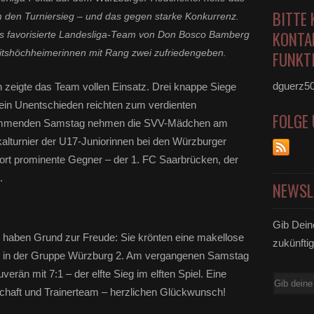
BITTE 
am den Turniersieg – und das gegen starke Konkurrenz.
KONTA
 favorisierte Landesliga-Team von Don Bosco Bamberg
eitshöchheimerinnen mit Rang zwei zufriedengeben.
FUNKTI
dguerz5
zeigte das Team vollen Einsatz. Drei knappe Siege
 ein Unentschieden reichten zum verdienten
FOLGE
ommenden Samstag nehmen die SVV-Mädchen am
kalturnier der U17-Juniorinnen bei den Würzburger
 dort prominente Gegner – der 1. FC Saarbrücken, der
.
NEWSL
Gib Dein
V
haben Grund zur Freude: Sie krönten eine makellose
zukünftig
el in der Gruppe Würzburg 2. Am vergangenen Samstag
erän mit 7:1 – der elfte Sieg im elften Spiel. Eine
E-
haft und Trainerteam – herzlichen Glückwunsch!
Mail