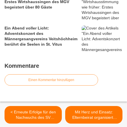
Erstes Wirtshaussingen des MGV
begeistert über 80 Gäste
Ein Abend voller Licht:
Adventskonzert des
Männergesangvereins Veitshöchheim
berührt die Seelen in St. Vitus
Kommentare
Einen Kommentar hinzufügen
< Erneute Erfolge für den
Mit Herz und Einsatz:
Nachwuchs des SV
Elternbeirat organisierte
Veitshöchheim: U17-
zweiten Flohmarkt an der