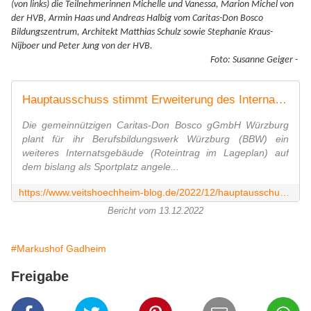
(von links) die Teilnehmerinnen Michelle und Vanessa, Marion Michel von
der HVB, Armin Haas und Andreas Halbig vom Caritas-Don Bosco
Bildungszentrum, Architekt Matthias Schulz sowie Stephanie Kraus-
Nijboer und Peter Jung von der HVB.
Foto: Susanne Geiger -
Hauptausschuss stimmt Erweiterung des Internats des Markushofs in Gadheim um 30 Plätze und ein Schulungsgebäude in drei Bauabschnitten zu - Veitshöchheim News
Die gemeinnützigen Caritas-Don Bosco gGmbH Würzburg
plant für ihr Berufsbildungswerk Würzburg (BBW) ein
weiteres Internatsgebäude (Roteintrag im Lageplan) auf
dem bislang als Sportplatz angele...
https://www.veitshoechheim-blog.de/2022/12/hauptausschuss-stimmt-erweiterung-des-internats-des-markushofs-in-gadheim-um-30-platze-und-ein-schulungsgebaude-in-drei-bauabschnitten-zu.html
Bericht vom 13.12.2022
#Markushof Gadheim
Freigabe