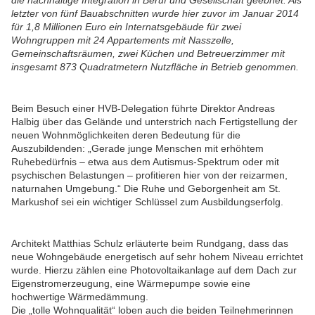
die nachhaltige Integration in Beruf und Gesellschaft geebnet. Als
letzter von fünf Bauabschnitten wurde hier zuvor im Januar 2014
für 1,8 Millionen Euro ein Internatsgebäude für zwei
Wohngruppen mit 24 Appartements mit Nasszelle,
Gemeinschaftsräumen, zwei Küchen und Betreuerzimmer mit
insgesamt 873 Quadratmetern Nutzfläche in Betrieb genommen.
Beim Besuch einer HVB-Delegation führte Direktor Andreas
Halbig über das Gelände und unterstrich nach Fertigstellung der
neuen Wohnmöglichkeiten deren Bedeutung für die
Auszubildenden: „Gerade junge Menschen mit erhöhtem
Ruhebedürfnis – etwa aus dem Autismus-Spektrum oder mit
psychischen Belastungen – profitieren hier von der reizarmen,
naturnahen Umgebung.“ Die Ruhe und Geborgenheit am St.
Markushof sei ein wichtiger Schlüssel zum Ausbildungserfolg.
Architekt Matthias Schulz erläuterte beim Rundgang, dass das
neue Wohngebäude energetisch auf sehr hohem Niveau errichtet
wurde. Hierzu zählen eine Photovoltaikanlage auf dem Dach zur
Eigenstromerzeugung, eine Wärmepumpe sowie eine
hochwertige Wärmedämmung.
Die „tolle Wohnqualität“ loben auch die beiden Teilnehmerinnen