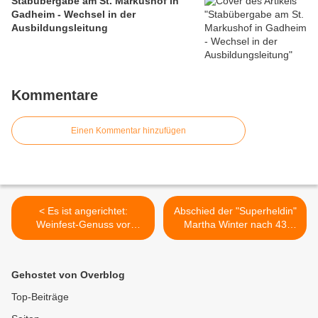
Stabübergabe am St. Markushof in
Gadheim - Wechsel in der
Ausbildungsleitung
Kommentare
Einen Kommentar hinzufügen
< Es ist angerichtet:
Abschied der "Superheldin"
Weinfest-Genuss vor
Martha Winter nach 43
barocker Traumkulisse: Vier
Jahren an der Mittelschule
Tage Schöppeln und
Veitshöchheim -
Schlemmen im
Neubesetzung der
Gehostet von Overblog
Rokokogarten
Rektorenstelle vakant >
Veitshöchheim
Top-Beiträge