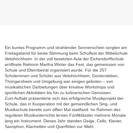
Musikalische Highlights in der Schulaula
Ein buntes Programm und strahlender Sonnenschein sorgten am
Freitagabend für beste Stimmung beim Schulfest der Mittelschule
Veitshöchheim. In der voll besetzten Aula der Eichendorffschule
eröffnete Rektorin Martha Winter das Fest, das gemeinsam von
Schule und Elternbeirat organisiert wurde. Für die 257
Schülerinnen und Schüler aus Veitshöchheim, Güntersleben,
Thüngersheim und Umgebung war einiges geboten – von
musikalischen Darbietungen über kreative Workshops und
sportlichen Aktivitäten bis hin zu kulinarischen Genüssen.
Zum Auftakt präsentierte sich das erfolgreiche Musikprojekt der
Schule, das in Kooperation mit der gemeindlichen Sing- und
Musikschule bereits zum elften Mal stattfand. Im Rahmen des
regulären Musikunterrichts lernen Fünftklässler mehrere Monate
lang ein Instrument. Dieses Jahr standen Geige, Cello, Klavier,
Saxophon, Klarinetten und Querflöten zur Wahl.