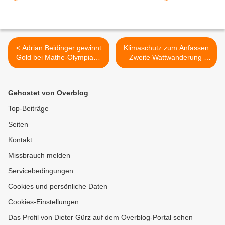
< Adrian Beidinger gewinnt
Klimaschutz zum Anfassen
Gold bei Mathe-Olympiade
– Zweite Wattwanderung in
- Großer Erfolg für
Veitshöchheim zog leider
Gymnasium Veitshöchheim
nur wenig interessierte
bei Bundesrunde in
Bürger an >
Gehostet von Overblog
Göttingen
Top-Beiträge
Seiten
Kontakt
Missbrauch melden
Servicebedingungen
Cookies und persönliche Daten
Cookies-Einstellungen
Das Profil von Dieter Gürz auf dem Overblog-Portal sehen