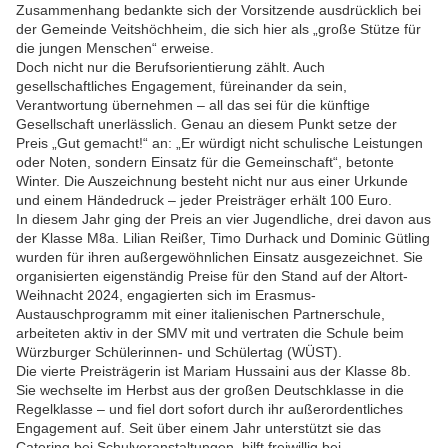
Zusammenhang bedankte sich der Vorsitzende ausdrücklich bei
der Gemeinde Veitshöchheim, die sich hier als „große Stütze für
die jungen Menschen“ erweise.
Doch nicht nur die Berufsorientierung zählt. Auch
gesellschaftliches Engagement, füreinander da sein,
Verantwortung übernehmen – all das sei für die künftige
Gesellschaft unerlässlich. Genau an diesem Punkt setze der
Preis „Gut gemacht!“ an: „Er würdigt nicht schulische Leistungen
oder Noten, sondern Einsatz für die Gemeinschaft“, betonte
Winter. Die Auszeichnung besteht nicht nur aus einer Urkunde
und einem Händedruck – jeder Preisträger erhält 100 Euro.
In diesem Jahr ging der Preis an vier Jugendliche, drei davon aus
der Klasse M8a. Lilian Reißer, Timo Durhack und Dominic Gütling
wurden für ihren außergewöhnlichen Einsatz ausgezeichnet. Sie
organisierten eigenständig Preise für den Stand auf der Altort-
Weihnacht 2024, engagierten sich im Erasmus-
Austauschprogramm mit einer italienischen Partnerschule,
arbeiteten aktiv in der SMV mit und vertraten die Schule beim
Würzburger Schülerinnen- und Schülertag (WÜST).
Die vierte Preisträgerin ist Mariam Hussaini aus der Klasse 8b.
Sie wechselte im Herbst aus der großen Deutschklasse in die
Regelklasse – und fiel dort sofort durch ihr außerordentliches
Engagement auf. Seit über einem Jahr unterstützt sie das
Catering bei Schulveranstaltungen, hilft freiwillig bei