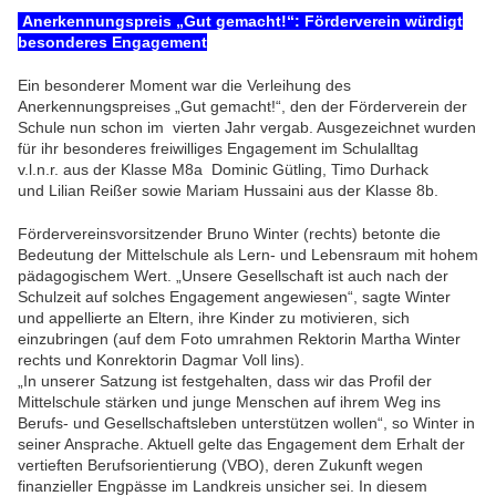
Anerkennungspreis „Gut gemacht!“: Förderverein würdigt
besonderes Engagement
Ein besonderer Moment war die Verleihung des
Anerkennungspreises „Gut gemacht!“, den der Förderverein der
Schule nun schon im vierten Jahr vergab. Ausgezeichnet wurden
für ihr besonderes freiwilliges Engagement im Schulalltag
v.l.n.r. aus der Klasse M8a Dominic Gütling, Timo Durhack
und Lilian Reißer sowie Mariam Hussaini aus der Klasse 8b.
Fördervereinsvorsitzender Bruno Winter (rechts) betonte die
Bedeutung der Mittelschule als Lern- und Lebensraum mit hohem
pädagogischem Wert. „Unsere Gesellschaft ist auch nach der
Schulzeit auf solches Engagement angewiesen“, sagte Winter
und appellierte an Eltern, ihre Kinder zu motivieren, sich
einzubringen (auf dem Foto umrahmen Rektorin Martha Winter
rechts und Konrektorin Dagmar Voll lins).
„In unserer Satzung ist festgehalten, dass wir das Profil der
Mittelschule stärken und junge Menschen auf ihrem Weg ins
Berufs- und Gesellschaftsleben unterstützen wollen“, so Winter in
seiner Ansprache. Aktuell gelte das Engagement dem Erhalt der
vertieften Berufsorientierung (VBO), deren Zukunft wegen
finanzieller Engpässe im Landkreis unsicher sei. In diesem