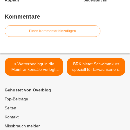
Appetit""
Kommentare
Einen Kommentar hinzufügen
< Wetterbedingt in die
BRK bietet Schwimmkurs
Mainfrankensäle verlegt:
speziell für Erwachsene in
25. Nachtmusik
Veitshöchheim an >
Veitshöchheim begeistert
trotz Ortswechsel
Gehostet von Overblog
Top-Beiträge
Seiten
Kontakt
Missbrauch melden