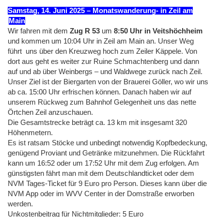
Samstag, 14. Juni 2025 – Monatswanderung- in Zeil am
Main
Wir fahren mit dem
Zug R 53
um
8:50 Uhr in Veitshöchheim
und kommen um 10:04 Uhr in Zeil am Main an. Unser Weg
führt uns über den Kreuzweg hoch zum Zeiler Käppele. Von
dort aus geht es weiter zur Ruine Schmachtenberg und dann
auf und ab über Weinbergs – und Waldwege zurück nach Zeil.
Unser Ziel ist der Biergarten von der Brauerei Göller, wo wir uns
ab ca. 15:00 Uhr erfrischen können. Danach haben wir auf
unserem Rückweg zum Bahnhof Gelegenheit uns das nette
Örtchen Zeil anzuschauen.
Die Gesamtstrecke beträgt ca. 13 km mit insgesamt 320
Höhenmetern.
Es ist ratsam Stöcke und unbedingt notwendig Kopfbedeckung,
genügend Proviant und Getränke mitzunehmen. Die Rückfahrt
kann um 16:52 oder um 17:52 Uhr mit dem Zug erfolgen. Am
günstigsten fährt man mit dem Deutschlandticket oder dem
NVM Tages-Ticket für 9 Euro pro Person. Dieses kann über die
NVM App oder im WVV Center in der Domstraße erworben
werden.
Unkostenbeitrag für Nichtmitglieder: 5 Euro