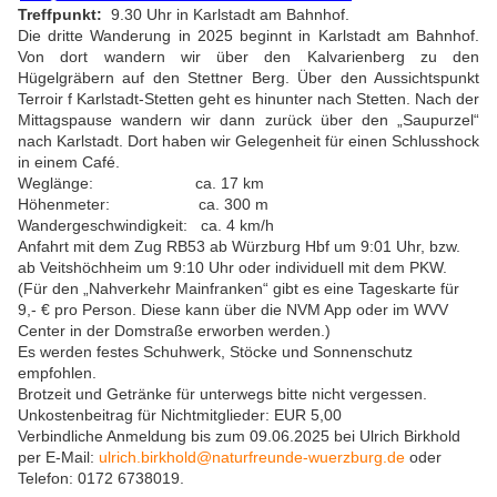
Treffpunkt:
9.30 Uhr in Karlstadt am Bahnhof.
Die dritte Wanderung in 2025 beginnt in Karlstadt am Bahnhof.
Von dort wandern wir über den Kalvarienberg zu den
Hügelgräbern auf den Stettner Berg. Über den Aussichtspunkt
Terroir f Karlstadt-Stetten geht es hinunter nach Stetten. Nach der
Mittagspause wandern wir dann zurück über den „Saupurzel“
nach Karlstadt. Dort haben wir Gelegenheit für einen Schlusshock
in einem Café.
Weglänge: ca. 17 km
Höhenmeter: ca. 300 m
Wandergeschwindigkeit: ca. 4 km/h
Anfahrt mit dem Zug RB53 ab Würzburg Hbf um 9:01 Uhr, bzw.
ab Veitshöchheim um 9:10 Uhr oder individuell mit dem PKW.
(Für den „Nahverkehr Mainfranken“ gibt es eine Tageskarte für
9,- € pro Person. Diese kann über die NVM App oder im WVV
Center in der Domstraße erworben werden.)
Es werden festes Schuhwerk, Stöcke und Sonnenschutz
empfohlen.
Brotzeit und Getränke für unterwegs bitte nicht vergessen.
Unkostenbeitrag für Nichtmitglieder: EUR 5,00
Verbindliche Anmeldung bis zum 09.06.2025 bei Ulrich Birkhold
per E-Mail:
ulrich.birkhold@naturfreunde-wuerzburg.de
oder
Telefon: 0172 6738019.