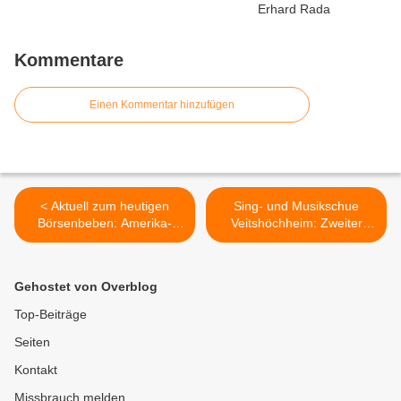
Kommentare
Einen Kommentar hinzufügen
< Aktuell zum heutigen
Sing- und Musikschue
Börsenbeben: Amerika-
Veitshöchheim: Zweiter
Experte Dr. Markus
Preis für Cornelius Bien und
Hünemörder klärte Elft- und
Samuel Schmid beim
Zwölftklässler des
Landeswettbewerb „Jugend
Gehostet von Overblog
Gymnasiums
musiziert“ >
Veitshöchheim auf, wie
Top-Beiträge
Donald Trump die USA und
Seiten
die ganze Welt in Atem hält
Kontakt
Missbrauch melden