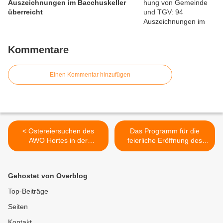
Auszeichnungen im Bacchuskeller
überreicht
Kommentare
Einen Kommentar hinzufügen
< Ostereiersuchen des
Das Programm für die
AWO Hortes in der
feierliche Eröffnung des
Vitusschule
Höchheimer Steges am 3.
Mai 2025 steht >
Gehostet von Overblog
Top-Beiträge
Seiten
Kontakt